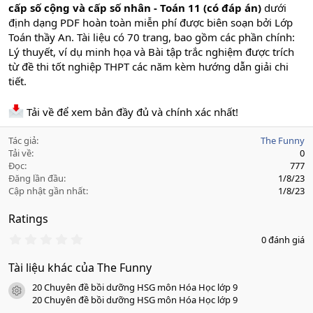
cấp số cộng và cấp số nhân - Toán 11 (có đáp án)
dưới
định dạng PDF hoàn toàn miễn phí được biên soạn bởi Lớp
Toán thầy An. Tài liệu có 70 trang, bao gồm các phần chính:
Lý thuyết, ví dụ minh họa và Bài tập trắc nghiệm được trích
từ đề thi tốt nghiệp THPT các năm kèm hướng dẫn giải chi
tiết.
Tải về để xem bản đầy đủ và chính xác nhất!
Tác giả
The Funny
Tải về
0
Đọc
777
Đăng lần đầu
1/8/23
Cập nhật gần nhất
1/8/23
Ratings
0
0 đánh giá
.
0
Tài liệu khác của The Funny
0
s
20 Chuyên đề bồi dưỡng HSG môn Hóa Học lớp 9
a
icon tài liệu
o
20 Chuyên đề bồi dưỡng HSG môn Hóa Học lớp 9