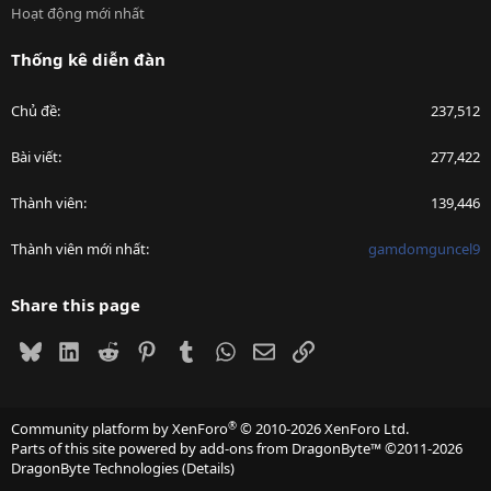
Hoạt động mới nhất
Thống kê diễn đàn
Chủ đề
237,512
Bài viết
277,422
Thành viên
139,446
Thành viên mới nhất
gamdomguncel9
Share this page
Bluesky
LinkedIn
Reddit
Pinterest
Tumblr
WhatsApp
Email
Link
®
Community platform by XenForo
© 2010-2026 XenForo Ltd.
Parts of this site powered by
add-ons from DragonByte™
©2011-2026
DragonByte Technologies
(
Details
)