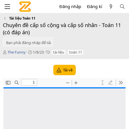
Đăng nhập
Đăng kí
Tài liệu Toán 11
Chuyên đề cấp số cộng và cấp số nhân - Toán 11
(có đáp án)
Bạn phải đăng nhập để tải
T
C
T
The Funny
1/8/23
tài liệu
toán 11
á
r
a
c
e
g
g
a
s
Tải về
i
t
ả
i
o
n
d
a
t
e