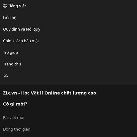
Tiếng Việt
Liên hệ
Quy định và Nội quy
Chính sách bảo mật
Trợ giúp
Trang chủ
R
S
S
Zix.vn - Học Vật lí Online chất lượng cao
Có gì mới?
Bài viết mới
Dòng thời gian