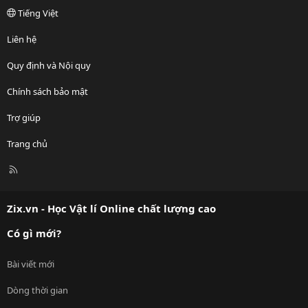
Tiếng Việt
Liên hệ
Quy định và Nội quy
Chính sách bảo mật
Trợ giúp
Trang chủ
R
S
S
Zix.vn - Học Vật lí Online chất lượng cao
Có gì mới?
Bài viết mới
Dòng thời gian