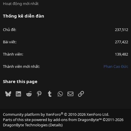
Hoạt động mới nhất
Thống kê diễn đàn
Chủ đề
237,512
Bài viết
277,422
Thành viên
139,482
Thành viên mới nhất
Phan Cao Đức
Share this page
Bluesky
LinkedIn
Reddit
Pinterest
Tumblr
WhatsApp
Email
Link
®
Community platform by XenForo
© 2010-2026 XenForo Ltd.
Parts of this site powered by
add-ons from DragonByte™
©2011-2026
DragonByte Technologies
(
Details
)