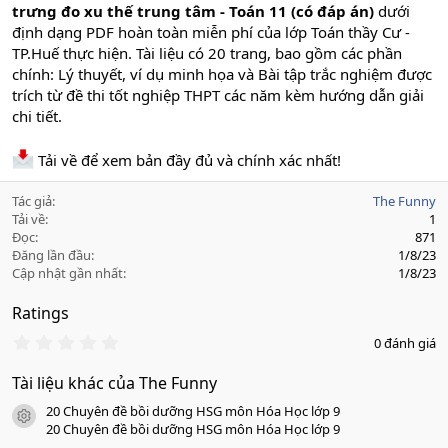
trưng đo xu thế trung tâm - Toán 11 (có đáp án)
dưới
định dạng PDF hoàn toàn miễn phí của lớp Toán thầy Cư -
TP.Huế thực hiện. Tài liệu có 20 trang, bao gồm các phần
chính: Lý thuyết, ví dụ minh họa và Bài tập trắc nghiệm được
trích từ đề thi tốt nghiệp THPT các năm kèm hướng dẫn giải
chi tiết.
Tải về để xem bản đầy đủ và chính xác nhất!
Tác giả
The Funny
Tải về
1
Đọc
871
Đăng lần đầu
1/8/23
Cập nhật gần nhất
1/8/23
Ratings
0
0 đánh giá
.
0
Tài liệu khác của The Funny
0
s
20 Chuyên đề bồi dưỡng HSG môn Hóa Học lớp 9
a
icon tài liệu
o
20 Chuyên đề bồi dưỡng HSG môn Hóa Học lớp 9