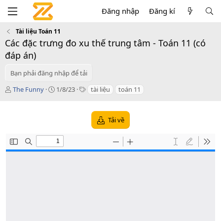
Đăng nhập
Đăng kí
Tài liệu Toán 11
Các đặc trưng đo xu thế trung tâm - Toán 11 (có
đáp án)
Bạn phải đăng nhập để tải
T
C
T
The Funny
1/8/23
tài liệu
toán 11
á
r
a
c
e
g
g
a
s
Tải về
i
t
ả
i
o
n
d
a
t
e