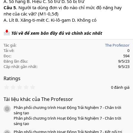
A. Số hạng B. Hiệu C. Số trừ D. Số bị trừ
Câu 5
. Người ta dùng đơn vị đo nào chỉ mức độ nặng hay
nhẹ của các vật? (M1-0,5đ)
A. Lít B. Xăng-ti-mét C. Ki-lô-gam D. Không có
Tải về để xem bản đầy đủ và chính xác nhất
Tác giả
The Professor
Tải về
0
Đọc
594
Đăng lần đầu
9/5/23
Cập nhật gần nhất
9/5/23
Ratings
0
0 đánh giá
.
0
Tài liệu khác của The Professor
0
s
Phân phối chương trình Hoạt Động Trải Nghiệm 7 - Chân trời
a
icon tài liệu
o
sáng tạo
Phân phối chương trình Hoạt Động Trải Nghiệm 7 - Chân trời
sáng tạo
Phân phối chương trình Hoạt Động Trải Nghiệm 7 - Kết nối tri