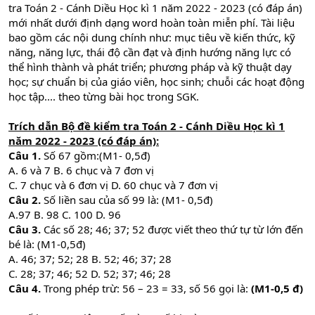
tra Toán 2 - Cánh Diều Học kì 1 năm 2022 - 2023 (có đáp án)
mới nhất dưới định dạng word hoàn toàn miễn phí. Tài liệu
bao gồm các nội dung chính như: mục tiêu về kiến thức, kỹ
năng, năng lực, thái độ cần đạt và định hướng năng lực có
thể hình thành và phát triển; phương pháp và kỹ thuật dạy
học; sự chuẩn bị của giáo viên, học sinh; chuỗi các hoạt động
học tập.... theo từng bài học trong SGK.
Trích dẫn Bộ đề kiểm tra Toán 2 - Cánh Diều Học kì 1
năm 2022 - 2023 (có đáp án):
Câu 1.
Số 67 gồm:(M1- 0,5đ)
A. 6 và 7 B. 6 chục và 7 đơn vị
C. 7 chục và 6 đơn vị D. 60 chục và 7 đơn vị
Câu 2.
Số liền sau của số 99 là: (M1- 0,5đ)
A.97 B. 98 C. 100 D. 96
Câu 3.
Các số 28; 46; 37; 52 được viết theo thứ tự từ lớn đến
bé là: (M1-0,5đ)
A. 46; 37; 52; 28 B. 52; 46; 37; 28
C. 28; 37; 46; 52 D. 52; 37; 46; 28
Câu 4.
Trong phép trừ: 56 – 23 = 33, số 56 gọi là:
(M1-0,5 đ)