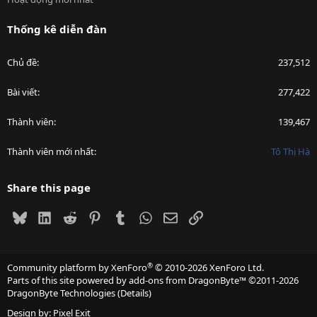
Thống kê diễn đàn
Chủ đề
237,512
Bài viết
277,422
Thành viên
139,467
Thành viên mới nhất
Tô Thị Hà
Share this page
Bluesky
LinkedIn
Reddit
Pinterest
Tumblr
WhatsApp
Email
Link
®
Community platform by XenForo
© 2010-2026 XenForo Ltd.
Parts of this site powered by
add-ons from DragonByte™
©2011-2026
DragonByte Technologies
(
Details
)
Design by:
Pixel Exit