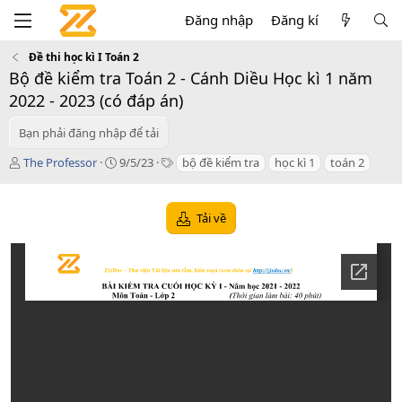
Đăng nhập
Đăng kí
Đề thi học kì I Toán 2
Bộ đề kiểm tra Toán 2 - Cánh Diều Học kì 1 năm
2022 - 2023 (có đáp án)
Bạn phải đăng nhập để tải
T
C
T
The Professor
9/5/23
bộ đề kiểm tra
học kì 1
toán 2
á
r
a
c
e
g
g
a
s
Tải về
i
t
ả
i
o
n
d
a
t
e