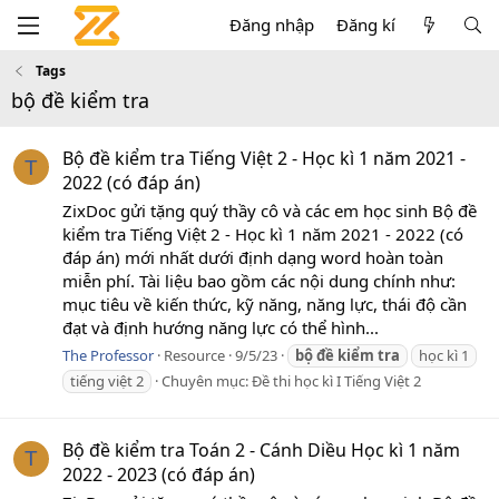
Đăng nhập
Đăng kí
Tags
bộ đề kiểm tra
Bộ đề kiểm tra Tiếng Việt 2 - Học kì 1 năm 2021 -
T
2022 (có đáp án)
ZixDoc gửi tặng quý thầy cô và các em học sinh Bộ đề
kiểm tra Tiếng Việt 2 - Học kì 1 năm 2021 - 2022 (có
đáp án) mới nhất dưới định dạng word hoàn toàn
miễn phí. Tài liệu bao gồm các nội dung chính như:
mục tiêu về kiến thức, kỹ năng, năng lực, thái độ cần
đạt và định hướng năng lực có thể hình...
The Professor
Resource
9/5/23
bộ
đề
kiểm
tra
học kì 1
tiếng việt 2
Chuyên mục:
Đề thi học kì I Tiếng Việt 2
Bộ đề kiểm tra Toán 2 - Cánh Diều Học kì 1 năm
T
2022 - 2023 (có đáp án)