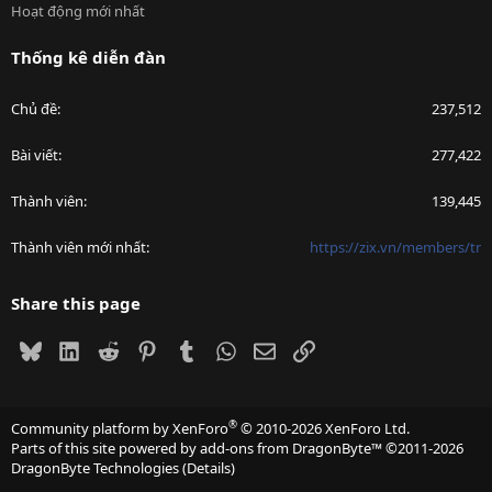
Hoạt động mới nhất
Thống kê diễn đàn
Chủ đề
237,512
Bài viết
277,422
Thành viên
139,445
Thành viên mới nhất
https://zix.vn/members/tr
Share this page
Bluesky
LinkedIn
Reddit
Pinterest
Tumblr
WhatsApp
Email
Link
®
Community platform by XenForo
© 2010-2026 XenForo Ltd.
Parts of this site powered by
add-ons from DragonByte™
©2011-2026
DragonByte Technologies
(
Details
)