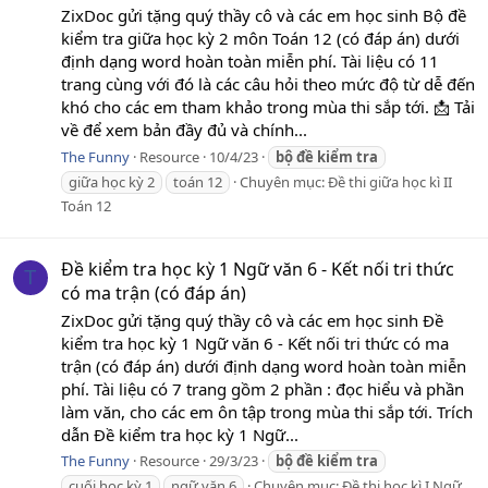
ZixDoc gửi tặng quý thầy cô và các em học sinh Bộ đề
kiểm tra giữa học kỳ 2 môn Toán 12 (có đáp án) dưới
định dạng word hoàn toàn miễn phí. Tài liệu có 11
trang cùng với đó là các câu hỏi theo mức độ từ dễ đến
khó cho các em tham khảo trong mùa thi sắp tới. 📩 Tải
về để xem bản đầy đủ và chính...
The Funny
Resource
10/4/23
bộ
đề
kiểm
tra
giữa học kỳ 2
toán 12
Chuyên mục:
Đề thi giữa học kì II
Toán 12
Đề kiểm tra học kỳ 1 Ngữ văn 6 - Kết nối tri thức
T
có ma trận (có đáp án)
ZixDoc gửi tặng quý thầy cô và các em học sinh Đề
kiểm tra học kỳ 1 Ngữ văn 6 - Kết nối tri thức có ma
trận (có đáp án) dưới định dạng word hoàn toàn miễn
phí. Tài liệu có 7 trang gồm 2 phần : đọc hiểu và phần
làm văn, cho các em ôn tập trong mùa thi sắp tới. Trích
dẫn Đề kiểm tra học kỳ 1 Ngữ...
The Funny
Resource
29/3/23
bộ
đề
kiểm
tra
cuối học kỳ 1
ngữ văn 6
Chuyên mục:
Đề thi học kì I Ngữ