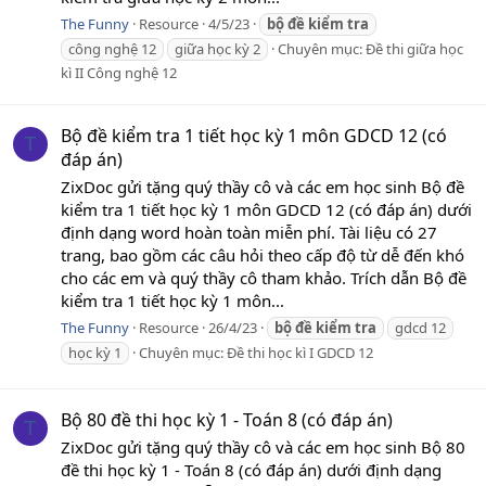
The Funny
Resource
4/5/23
bộ
đề
kiểm
tra
công nghệ 12
giữa học kỳ 2
Chuyên mục:
Đề thi giữa học
kì II Công nghệ 12
Bộ đề kiểm tra 1 tiết học kỳ 1 môn GDCD 12 (có
T
đáp án)
ZixDoc gửi tặng quý thầy cô và các em học sinh Bộ đề
kiểm tra 1 tiết học kỳ 1 môn GDCD 12 (có đáp án) dưới
định dạng word hoàn toàn miễn phí. Tài liệu có 27
trang, bao gồm các câu hỏi theo cấp độ từ dễ đến khó
cho các em và quý thầy cô tham khảo. Trích dẫn Bộ đề
kiểm tra 1 tiết học kỳ 1 môn...
The Funny
Resource
26/4/23
bộ
đề
kiểm
tra
gdcd 12
học kỳ 1
Chuyên mục:
Đề thi học kì I GDCD 12
Bộ 80 đề thi học kỳ 1 - Toán 8 (có đáp án)
T
ZixDoc gửi tặng quý thầy cô và các em học sinh Bộ 80
đề thi học kỳ 1 - Toán 8 (có đáp án) dưới định dạng