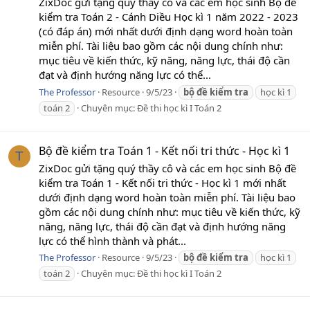
ZixDoc gửi tặng quý thầy cô và các em học sinh Bộ đề
kiểm tra Toán 2 - Cánh Diều Học kì 1 năm 2022 - 2023
(có đáp án) mới nhất dưới định dạng word hoàn toàn
miễn phí. Tài liệu bao gồm các nội dung chính như:
mục tiêu về kiến thức, kỹ năng, năng lực, thái độ cần
đạt và định hướng năng lực có thể...
The Professor
Resource
9/5/23
bộ
đề
kiểm
tra
học kì 1
toán 2
Chuyên mục:
Đề thi học kì I Toán 2
Bộ đề kiểm tra Toán 1 - Kết nối tri thức - Học kì 1
T
ZixDoc gửi tặng quý thầy cô và các em học sinh Bộ đề
kiểm tra Toán 1 - Kết nối tri thức - Học kì 1 mới nhất
dưới định dạng word hoàn toàn miễn phí. Tài liệu bao
gồm các nội dung chính như: mục tiêu về kiến thức, kỹ
năng, năng lực, thái độ cần đạt và định hướng năng
lực có thể hình thành và phát...
The Professor
Resource
9/5/23
bộ
đề
kiểm
tra
học kì 1
toán 2
Chuyên mục:
Đề thi học kì I Toán 2