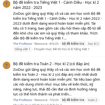
Bộ đề kiểm tra Tiếng Việt 1 - Cánh Diều - Học kì 2
T
năm 2022 - 2023
ZixDoc gửi tặng quý thầy cô và các em học sinh Bộ đề
kiểm tra Tiếng Việt 1 - Cánh Diều - Học kì 2 năm 2022 -
2023 dưới định dạng word hoàn toàn miễn phí. Tài
liệu có 5 trang, bao gồm các câu hỏi theo cấp độ từ dễ
đến khó cho các em và quý thầy cô tham khảo. Trích
dẫn Bộ đề kiểm tra Tiếng Việt 1...
The Professor
Resource
8/5/23
bộ
đề
kiểm
tra
học kì 2
tiếng việt 1
Chuyên mục:
Đề thi học kì II Tiếng Việt 1
Bộ đề kiểm tra Toán 2 - Học kì 2 (có đáp án)
T
ZixDoc gửi tặng quý thầy cô và các em học sinh Bộ đề
kiểm tra Toán 2 - Học kì 2 (có đáp án) mới nhất dưới
định dạng word hoàn toàn miễn phí. Tài liệu bao gồm
các nội dung chính như: mục tiêu về kiến thức, kỹ
năng, năng lực, thái độ cần đạt và định hướng năng
lực có thể hình thành và phát triển...
The Professor
Resource
7/5/23
bộ
đề
kiểm
tra
toán 2