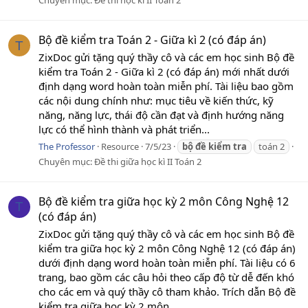
Chuyên mục:
Đề thi học kì II Toán 2
Bộ đề kiểm tra Toán 2 - Giữa kì 2 (có đáp án)
T
ZixDoc gửi tặng quý thầy cô và các em học sinh Bộ đề
kiểm tra Toán 2 - Giữa kì 2 (có đáp án) mới nhất dưới
định dạng word hoàn toàn miễn phí. Tài liệu bao gồm
các nội dung chính như: mục tiêu về kiến thức, kỹ
năng, năng lực, thái độ cần đạt và định hướng năng
lực có thể hình thành và phát triển...
The Professor
Resource
7/5/23
bộ
đề
kiểm
tra
toán 2
Chuyên mục:
Đề thi giữa học kì II Toán 2
Bộ đề kiểm tra giữa học kỳ 2 môn Công Nghệ 12
T
(có đáp án)
ZixDoc gửi tặng quý thầy cô và các em học sinh Bộ đề
kiểm tra giữa học kỳ 2 môn Công Nghệ 12 (có đáp án)
dưới định dạng word hoàn toàn miễn phí. Tài liệu có 6
trang, bao gồm các câu hỏi theo cấp độ từ dễ đến khó
cho các em và quý thầy cô tham khảo. Trích dẫn Bộ đề
kiểm tra giữa học kỳ 2 môn...