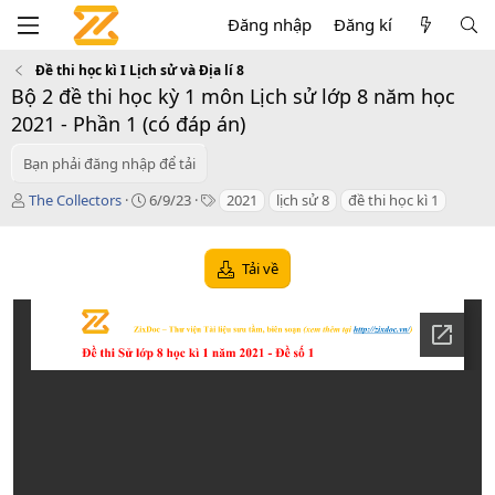
Đăng nhập
Đăng kí
Đề thi học kì I Lịch sử và Địa lí 8
Bộ 2 đề thi học kỳ 1 môn Lịch sử lớp 8 năm học
2021 - Phần 1 (có đáp án)
Bạn phải đăng nhập để tải
T
C
T
The Collectors
6/9/23
2021
lịch sử 8
đề thi học kì 1
á
r
a
c
e
g
g
a
s
Tải về
i
t
ả
i
o
n
d
a
t
e