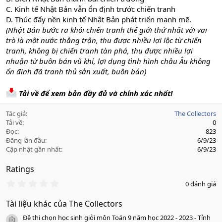
C. Kinh tế Nhật Bản vẫn ổn định trước chiến tranh
D. Thúc đẩy nền kinh tế Nhật Bản phát triển mạnh mẽ.
(Nhật Bản bước ra khỏi chiến tranh thế giới thứ nhất với vai
trò là một nước thắng trận, thu được nhiều lợi lộc từ chiến
tranh, không bị chiến tranh tàn phá, thu được nhiều lợi
nhuận từ buôn bán vũ khí, lợi dụng tình hình châu Âu không
ổn định đã tranh thủ sản xuất, buôn bán)
Tải về để xem bản đầy đủ và chính xác nhất!
Tác giả
The Collectors
Tải về
0
Đọc
823
Đăng lần đầu
6/9/23
Cập nhật gần nhất
6/9/23
Ratings
0
0 đánh giá
.
0
Tài liệu khác của The Collectors
0
s
Đề thi chọn học sinh giỏi môn Toán 9 năm học 2022 - 2023 - Tỉnh
a
icon tài liệu