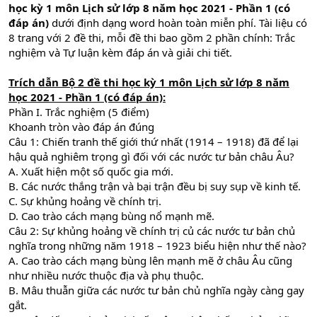
học kỳ 1 môn Lịch sử lớp 8 năm học 2021 - Phần 1 (có
đáp án)
dưới định dạng word hoàn toàn miễn phí. Tài liệu có
8 trang với 2 đề thi, mỗi đề thi bao gồm 2 phần chính: Trắc
nghiệm và Tự luận kèm đáp án và giải chi tiết.
Trích dẫn Bộ 2 đề thi học kỳ 1 môn Lịch sử lớp 8 năm
học 2021 - Phần 1 (có đáp án):
Phần I. Trắc nghiệm (5 điểm)
Khoanh tròn vào đáp án đúng
Câu 1: Chiến tranh thế giới thứ nhất (1914 – 1918) đã để lại
hậu quả nghiêm trọng gì đối với các nước tư bản châu Âu?
A. Xuất hiện một số quốc gia mới.
B. Các nước thắng trận và bại trận đều bị suy sụp về kinh tế.
C. Sự khủng hoảng về chính trị.
D. Cao trào cách mạng bùng nổ mạnh mẽ.
Câu 2: Sự khủng hoảng về chính trị củ các nước tư bản chủ
nghĩa trong những năm 1918 – 1923 biểu hiện như thế nào?
A. Cao trào cách mạng bùng lên mạnh mẽ ở châu Âu cũng
như nhiều nước thuộc địa và phụ thuộc.
B. Mâu thuẫn giữa các nước tư bản chủ nghĩa ngày càng gay
gắt.