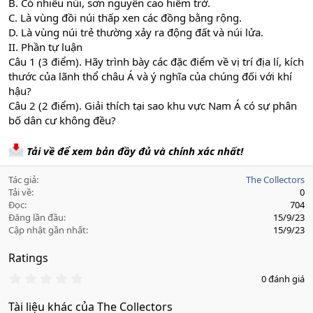
B. Có nhiều núi, sơn nguyên cao hiểm trở.
C. Là vùng đồi núi thấp xen các đồng bằng rộng.
D. Là vùng núi trẻ thường xảy ra động đất và núi lửa.
II. Phần tự luận
Câu 1 (3 điểm). Hãy trình bày các đặc điểm về vị trí địa lí, kích
thước của lãnh thổ châu Á và ý nghĩa của chúng đối với khí
hậu?
Câu 2 (2 điểm). Giải thích tại sao khu vực Nam Á có sự phân
bố dân cư không đều?
Tải về để xem bản đầy đủ và chính xác nhất!
Tác giả
The Collectors
Tải về
0
Đọc
704
Đăng lần đầu
15/9/23
Cập nhật gần nhất
15/9/23
Ratings
0
0 đánh giá
.
0
Tài liệu khác của The Collectors
0