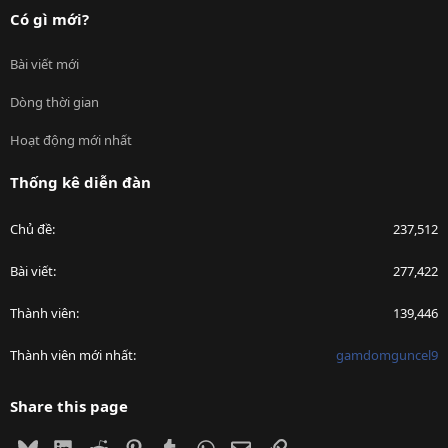
Có gì mới?
Bài viết mới
Dòng thời gian
Hoạt động mới nhất
Thống kê diễn đàn
Chủ đề
237,512
Bài viết
277,422
Thành viên
139,446
Thành viên mới nhất
gamdomguncel9
Share this page
Bluesky
LinkedIn
Reddit
Pinterest
Tumblr
WhatsApp
Email
Link