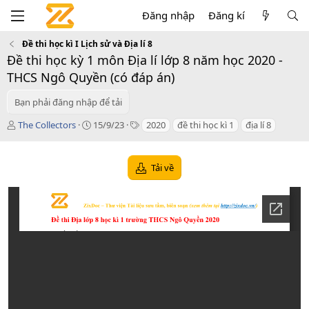
Đăng nhập
Đăng kí
Đề thi học kì I Lịch sử và Địa lí 8
Đề thi học kỳ 1 môn Địa lí lớp 8 năm học 2020 -
THCS Ngô Quyền (có đáp án)
Bạn phải đăng nhập để tải
T
C
T
The Collectors
15/9/23
2020
đề thi học kì 1
địa lí 8
á
r
a
c
e
g
g
a
s
Tải về
i
t
ả
i
o
n
d
a
t
e