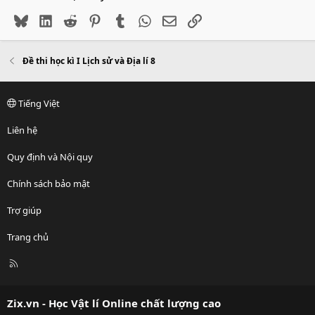
Bluesky
LinkedIn
Reddit
Pinterest
Tumblr
WhatsApp
Email
Link
Đề thi học kì I Lịch sử và Địa lí 8
Tiếng Việt
Liên hệ
Quy định và Nội quy
Chính sách bảo mật
Trợ giúp
Trang chủ
R
S
S
Zix.vn - Học Vật lí Online chất lượng cao