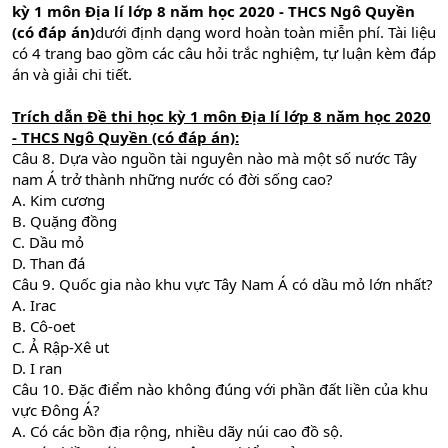
kỳ 1 môn Địa lí lớp 8 năm học 2020 - THCS Ngô Quyền
(có đáp án)
dưới định dạng word hoàn toàn miễn phí. Tài liệu
có 4 trang bao gồm các câu hỏi trắc nghiệm, tự luận kèm đáp
án và giải chi tiết.
Trích dẫn Đề thi học kỳ 1 môn Địa lí lớp 8 năm học 2020
- THCS Ngô Quyền (có đáp án):
Câu 8. Dựa vào nguồn tài nguyên nào mà một số nước Tây
nam Á trở thành những nước có đời sống cao?
A. Kim cương
B. Quặng đồng
C. Dầu mỏ
D. Than đá
Câu 9. Quốc gia nào khu vực Tây Nam Á có dầu mỏ lớn nhất?
A. Irac
B. Cô-oet
C. Ả Rập-Xê ut
D. I ran
Câu 10. Đặc điểm nào không đúng với phần đất liền của khu
vực Đông Á?
A. Có các bồn địa rộng, nhiều dãy núi cao đồ sộ.