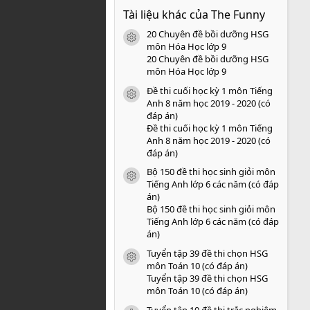
0
Tài liệu khác của The Funny
0
s
20 Chuyên đề bồi dưỡng HSG
a
icon tài liệu
o
môn Hóa Học lớp 9
20 Chuyên đề bồi dưỡng HSG
môn Hóa Học lớp 9
Đề thi cuối học kỳ 1 môn Tiếng
icon tài liệu
Anh 8 năm học 2019 - 2020 (có
đáp án)
Đề thi cuối học kỳ 1 môn Tiếng
Anh 8 năm học 2019 - 2020 (có
đáp án)
Bộ 150 đề thi học sinh giỏi môn
icon tài liệu
Tiếng Anh lớp 6 các năm (có đáp
án)
Bộ 150 đề thi học sinh giỏi môn
Tiếng Anh lớp 6 các năm (có đáp
án)
Tuyển tập 39 đề thi chọn HSG
icon tài liệu
môn Toán 10 (có đáp án)
Tuyển tập 39 đề thi chọn HSG
môn Toán 10 (có đáp án)
Tuyển tập 10 đề thi trắc nghiệm