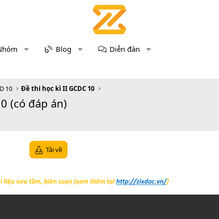
Nhóm
Blog
Diễn đàn
D 10
Đề thi học kì II GCDC 10
0 (có đáp án)
Tải về