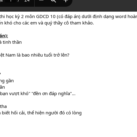
 thi học kỳ 2 môn GDCD 10 (có đáp án) dưới định dạng word hoàn
đến khó cho các em và quý thầy cô tham khảo.
án):
 tinh thần
ệt Nam là bao nhiêu tuổi trở lên?
?
ềng gần
hân
p bạn vượt khó" "đền ơn đáp nghĩa"…
 tha
biết hối cải, thể hiện người đó có lòng