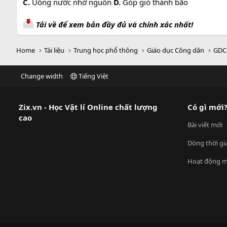
C.
Uống nước nhớ nguồn
D.
Góp gió thành bão
Tải về để xem bản đầy đủ và chính xác nhất!
Home
Tài liệu
Trung học phổ thông
Giáo dục Công dân
GDC
Change width
Tiếng Việt
Zix.vn - Học Vật lí Online chất lượng
Có gì mới
cao
Bài viết mới
Dòng thời gi
Hoạt động m