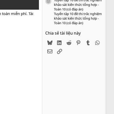
icon tài liệu
khảo sát kiến thức tổng hợp -
Toán 10 (có đáp án)
 toàn miễn phí. Tài
Tuyển tập 10 đề thi trắc nghiệm
khảo sát kiến thức tổng hợp -
Toán 10 (có đáp án)
Chia sẻ tài liệu này
Bluesky
LinkedIn
Reddit
Pinterest
Tumblr
WhatsA
Email
Link