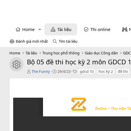
Home
Tài liệu
Thi online
Đánh giá mới nhất
Tìm tài liệu
Home
Tài liệu
Trung học phổ thông
Giáo dục Công dân
GDC
Bộ 05 đề thi học kỳ 2 môn GDCD 1
icon tài liệu
T
C
T
The Funny
29/4/23
gdcd 10
học kỳ 2
đề thi
á
r
a
c
e
g
g
a
s
i
t
ả
i
o
n
d
a
t
e