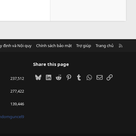
R
y định và Nội quy
Chính sách bảo mật
Trợ giúp
Trang chủ
S
S
Share this page
Bluesky
LinkedIn
Reddit
Pinterest
Tumblr
WhatsApp
Email
Link
237,512
277,422
139,446
mdomguncel9