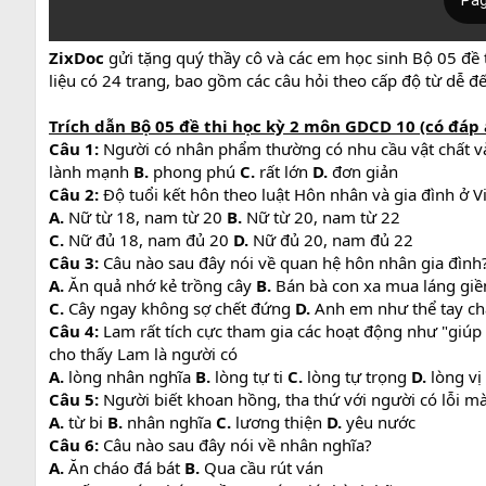
ZixDoc
gửi tặng quý thầy cô và các em học sinh Bộ 05 đề
liệu có 24 trang, bao gồm các câu hỏi theo cấp độ từ dễ 
Trích dẫn Bộ 05 đề thi học kỳ 2 môn GDCD 10 (có đáp 
Câu 1:
Người có nhân phẩm thường có nhu cầu vật chất và
lành mạnh
B.
phong phú
C.
rất lớn
D.
đơn giản
Câu 2:
Độ tuổi kết hôn theo luật Hôn nhân và gia đình ở Vi
A.
Nữ từ 18, nam từ 20
B.
Nữ từ 20, nam từ 22
C.
Nữ đủ 18, nam đủ 20
D.
Nữ đủ 20, nam đủ 22
Câu 3:
Câu nào sau đây nói về quan hệ hôn nhân gia đình
A.
Ăn quả nhớ kẻ trồng cây
B.
Bán bà con xa mua láng gi
C.
Cây ngay không sợ chết đứng
D.
Anh em như thể tay c
Câu 4:
Lam rất tích cực tham gia các hoạt động như "giú
cho thấy Lam là người có
A.
lòng nhân nghĩa
B.
lòng tự ti
C.
lòng tự trọng
D.
lòng vị
Câu 5:
Người biết khoan hồng, tha thứ với người có lỗi mà 
A.
từ bi
B.
nhân nghĩa
C.
lương thiện
D.
yêu nước
Câu 6:
Câu nào sau đây nói về nhân nghĩa?
A.
Ăn cháo đá bát
B.
Qua cầu rút ván