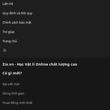
Liên hệ
Quy định và Nội quy
Chính sách bảo mật
Trợ giúp
Trang chủ
R
S
S
Zix.vn - Học Vật lí Online chất lượng cao
Có gì mới?
Bài viết mới
Dòng thời gian
Hoạt động mới nhất