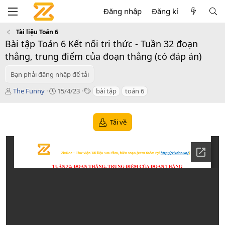
Đăng nhập
Đăng kí
Tài liệu Toán 6
Bài tập Toán 6 Kết nối tri thức - Tuần 32 đoạn
thẳng, trung điểm của đoạn thẳng (có đáp án)
Bạn phải đăng nhập để tải
T
C
T
The Funny
15/4/23
bài tập
toán 6
á
r
a
c
e
g
g
a
s
Tải về
i
t
ả
i
o
n
d
a
t
e