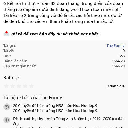
6 Kết nối tri thức - Tuần 32 đoạn thẳng, trung điểm của đoạn
thẳng (có đáp án) dưới định dạng word hoàn toàn miễn phí.
Tài liệu có 2 trang cùng với đó là các câu hỏi theo mức độ từ
dễ đến khó cho các em tham khảo trong mùa thi sắp tới.
Tải về để xem bản đầy đủ và chính xác nhất!
Tác giả
The Funny
Tải về
0
Đọc
353
Đăng lần đầu
15/4/23
Cập nhật gần nhất
15/4/23
Ratings
0
0 đánh giá
.
0
Tài liệu khác của The Funny
0
s
20 Chuyên đề bồi dưỡng HSG môn Hóa Học lớp 9
a
icon tài liệu
o
20 Chuyên đề bồi dưỡng HSG môn Hóa Học lớp 9
Đề thi cuối học kỳ 1 môn Tiếng Anh 8 năm học 2019 - 2020 (có đáp
icon tài liệu
án)