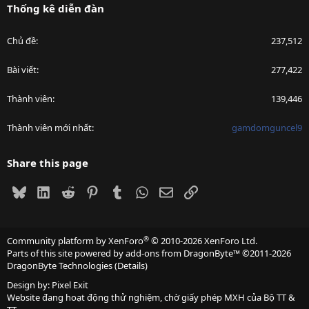
Thống kê diễn đàn
Chủ đề
237,512
Bài viết
277,422
Thành viên
139,446
Thành viên mới nhất
gamdomguncel9
Share this page
Bluesky
LinkedIn
Reddit
Pinterest
Tumblr
WhatsApp
Email
Link
®
Community platform by XenForo
© 2010-2026 XenForo Ltd.
Parts of this site powered by
add-ons from DragonByte™
©2011-2026
DragonByte Technologies
(
Details
)
Design by:
Pixel Exit
Website đang hoạt động thử nghiệm, chờ giấy phép MXH của Bộ TT &