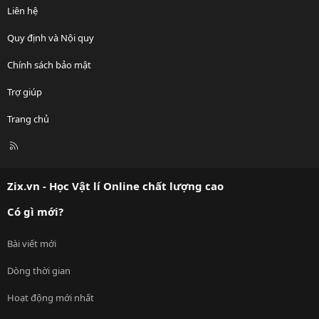
Liên hệ
Quy định và Nội quy
Chính sách bảo mật
Trợ giúp
Trang chủ
R
S
S
Zix.vn - Học Vật lí Online chất lượng cao
Có gì mới?
Bài viết mới
Dòng thời gian
Hoạt động mới nhất