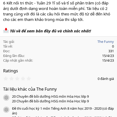
6 Kết nối tri thức - Tuần 29 Tỉ số và tỉ số phần trăm (có đáp
án) dưới định dạng word hoàn toàn miễn phí. Tài liệu có 2
trang cùng với đó là các câu hỏi theo mức độ từ dễ đến khó
cho các em tham khảo trong mùa thi sắp tới.
Tải về để xem bản đầy đủ và chính xác nhất!
Tác giả
The Funny
Tải về
0
Đọc
331
Đăng lần đầu
15/4/23
Cập nhật gần nhất
15/4/23
Ratings
0
0 đánh giá
.
0
Tài liệu khác của The Funny
0
s
20 Chuyên đề bồi dưỡng HSG môn Hóa Học lớp 9
a
icon tài liệu
o
20 Chuyên đề bồi dưỡng HSG môn Hóa Học lớp 9
Đề thi cuối học kỳ 1 môn Tiếng Anh 8 năm học 2019 - 2020 (có đáp
icon tài liệu
án)