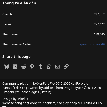
Thống kê diễn đàn
Chủ đề
237,512
Bài viết
277,422
Thành viên
139,446
Thành viên mới nhất
gamdomguncel9
Share this page
Bluesky
LinkedIn
Reddit
Pinterest
Tumblr
WhatsApp
Email
Link
®
Community platform by XenForo
© 2010-2026 XenForo Ltd.
Parts of this site powered by
add-ons from DragonByte™
©2011-2026
DragonByte Technologies
(
Details
)
Design by:
Pixel Exit
Website đang hoạt động thử nghiệm, chờ giấy phép MXH của Bộ TT &