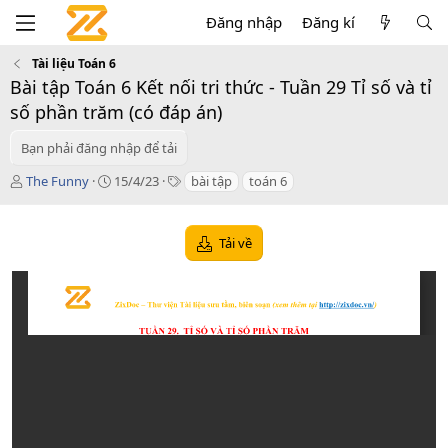
Đăng nhập
Đăng kí
Tài liệu Toán 6
Bài tập Toán 6 Kết nối tri thức - Tuần 29 Tỉ số và tỉ
số phần trăm (có đáp án)
Bạn phải đăng nhập để tải
T
C
T
The Funny
15/4/23
bài tập
toán 6
á
r
a
c
e
g
g
a
s
Tải về
i
t
ả
i
o
n
d
a
t
e