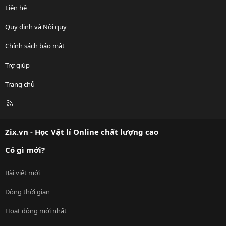
Liên hệ
Quy định và Nội quy
Chính sách bảo mật
Trợ giúp
Trang chủ
R
S
S
Zix.vn - Học Vật lí Online chất lượng cao
Có gì mới?
Bài viết mới
Dòng thời gian
Hoạt động mới nhất