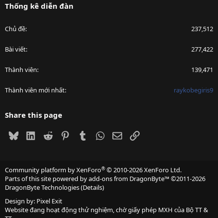
Thống kê diễn đàn
Chủ đề
237,512
Bài viết
277,422
Thành viên
139,471
Thành viên mới nhất
raykobegiris9
Share this page
Bluesky
LinkedIn
Reddit
Pinterest
Tumblr
WhatsApp
Email
Link
®
Community platform by XenForo
© 2010-2026 XenForo Ltd.
Parts of this site powered by
add-ons from DragonByte™
©2011-2026
DragonByte Technologies
(
Details
)
Design by:
Pixel Exit
Website đang hoạt động thử nghiệm, chờ giấy phép MXH của Bộ TT &