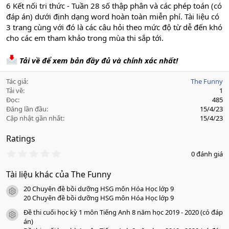
6 Kết nối tri thức - Tuần 28 số thập phân và các phép toán (có
đáp án) dưới định dạng word hoàn toàn miễn phí. Tài liệu có
3 trang cùng với đó là các câu hỏi theo mức độ từ dễ đến khó
cho các em tham khảo trong mùa thi sắp tới.
Tải về để xem bản đầy đủ và chính xác nhất!
Tác giả
The Funny
Tải về
1
Đọc
485
Đăng lần đầu
15/4/23
Cập nhật gần nhất
15/4/23
Ratings
0
0 đánh giá
.
0
Tài liệu khác của The Funny
0
s
20 Chuyên đề bồi dưỡng HSG môn Hóa Học lớp 9
a
icon tài liệu
o
20 Chuyên đề bồi dưỡng HSG môn Hóa Học lớp 9
Đề thi cuối học kỳ 1 môn Tiếng Anh 8 năm học 2019 - 2020 (có đáp
icon tài liệu
án)