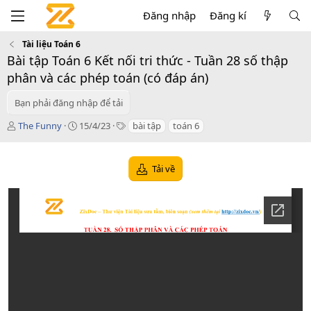
Đăng nhập
Đăng kí
Tài liệu Toán 6
Bài tập Toán 6 Kết nối tri thức - Tuần 28 số thập
phân và các phép toán (có đáp án)
Bạn phải đăng nhập để tải
T
C
T
The Funny
15/4/23
bài tập
toán 6
á
r
a
c
e
g
g
a
s
Tải về
i
t
ả
i
o
n
d
a
t
e