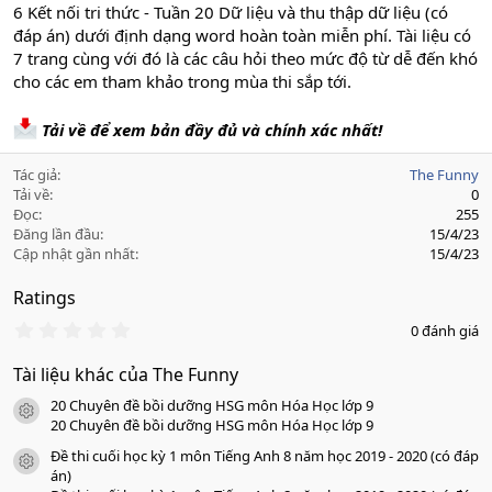
6 Kết nối tri thức - Tuần 20 Dữ liệu và thu thập dữ liệu (có
đáp án) dưới định dạng word hoàn toàn miễn phí. Tài liệu có
7 trang cùng với đó là các câu hỏi theo mức độ từ dễ đến khó
cho các em tham khảo trong mùa thi sắp tới.
Tải về để xem bản đầy đủ và chính xác nhất!
Tác giả
The Funny
Tải về
0
Đọc
255
Đăng lần đầu
15/4/23
Cập nhật gần nhất
15/4/23
Ratings
0
0 đánh giá
.
0
Tài liệu khác của The Funny
0
s
20 Chuyên đề bồi dưỡng HSG môn Hóa Học lớp 9
a
icon tài liệu
o
20 Chuyên đề bồi dưỡng HSG môn Hóa Học lớp 9
Đề thi cuối học kỳ 1 môn Tiếng Anh 8 năm học 2019 - 2020 (có đáp
icon tài liệu
án)