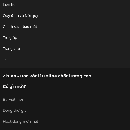
Liên hệ
Quy định và Nội quy
Chính sách bảo mật
Trợ giúp
Trang chủ
R
S
S
Zix.vn - Học Vật lí Online chất lượng cao
Có gì mới?
Bài viết mới
Dòng thời gian
Hoạt động mới nhất