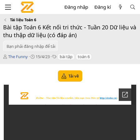
Đăng nhập
Đăng kí
Tài liệu Toán 6
Bài tập Toán 6 Kết nối tri thức - Tuần 20 Dữ liệu và
thu thập dữ liệu (có đáp án)
Bạn phải đăng nhập để tải
T
C
T
The Funny
15/4/23
bài tập
toán 6
á
r
a
c
e
g
g
a
s
Tải về
i
t
ả
i
o
n
d
a
t
e