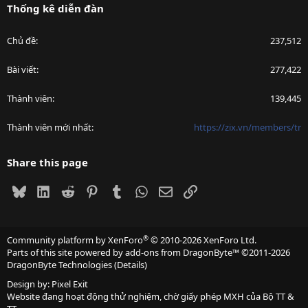
Thống kê diễn đàn
Chủ đề
237,512
Bài viết
277,422
Thành viên
139,445
Thành viên mới nhất
https://zix.vn/members/tr
Share this page
Bluesky
LinkedIn
Reddit
Pinterest
Tumblr
WhatsApp
Email
Link
®
Community platform by XenForo
© 2010-2026 XenForo Ltd.
Parts of this site powered by
add-ons from DragonByte™
©2011-2026
DragonByte Technologies
(
Details
)
Design by:
Pixel Exit
Website đang hoạt động thử nghiệm, chờ giấy phép MXH của Bộ TT &