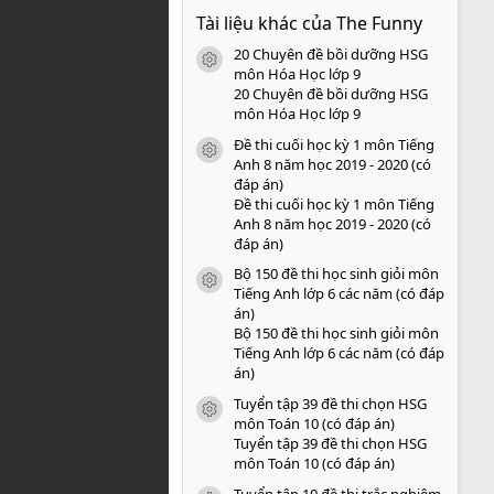
0
Tài liệu khác của The Funny
0
s
20 Chuyên đề bồi dưỡng HSG
a
icon tài liệu
o
môn Hóa Học lớp 9
20 Chuyên đề bồi dưỡng HSG
môn Hóa Học lớp 9
Đề thi cuối học kỳ 1 môn Tiếng
icon tài liệu
Anh 8 năm học 2019 - 2020 (có
đáp án)
Đề thi cuối học kỳ 1 môn Tiếng
Anh 8 năm học 2019 - 2020 (có
đáp án)
Bộ 150 đề thi học sinh giỏi môn
icon tài liệu
Tiếng Anh lớp 6 các năm (có đáp
án)
Bộ 150 đề thi học sinh giỏi môn
Tiếng Anh lớp 6 các năm (có đáp
án)
Tuyển tập 39 đề thi chọn HSG
icon tài liệu
môn Toán 10 (có đáp án)
Tuyển tập 39 đề thi chọn HSG
môn Toán 10 (có đáp án)
Tuyển tập 10 đề thi trắc nghiệm