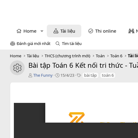
Home
Tài liệu
Thi online
Đánh giá mới nhất
Tìm tài liệu
Home
Tài liệu
THCS (chương trình mới)
Toán
Toán 6
Tài l
Bài tập Toán 6 Kết nối tri thức - 
icon tài liệu
T
C
T
The Funny
15/4/23
bài tập
toán 6
á
r
a
c
e
g
g
a
s
i
t
ả
i
o
n
d
a
t
e