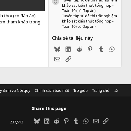
icon tài liệu
khảo sát kiến thức tổng hợp -
Toán 10 (có đáp án)
h thoi (có đáp án)
Tuyển tập 10 đề thi trắc nghiệm
khảo sát kiến thức tổng hợp -
c em tham khảo trong
Toán 10 (có đáp án)
Chia sẻ tài liệu này
Bluesky
LinkedIn
Reddit
Pinterest
Tumblr
WhatsA
Email
Link
R
y định và Nội quy
Chính sách bảo mật
Trợ giúp
Trang chủ
S
S
Share this page
Bluesky
LinkedIn
Reddit
Pinterest
Tumblr
WhatsApp
Email
Link
237,512