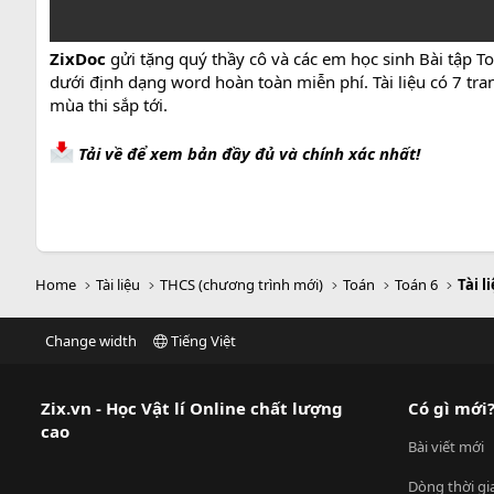
ZixDoc
gửi tặng quý thầy cô và các em học sinh Bài tập Toá
dưới định dạng word hoàn toàn miễn phí. Tài liệu có 7 tr
mùa thi sắp tới.
Tải về để xem bản đầy đủ và chính xác nhất!
Home
Tài liệu
THCS (chương trình mới)
Toán
Toán 6
Tài l
Change width
Tiếng Việt
Zix.vn - Học Vật lí Online chất lượng
Có gì mới
cao
Bài viết mới
Dòng thời gi