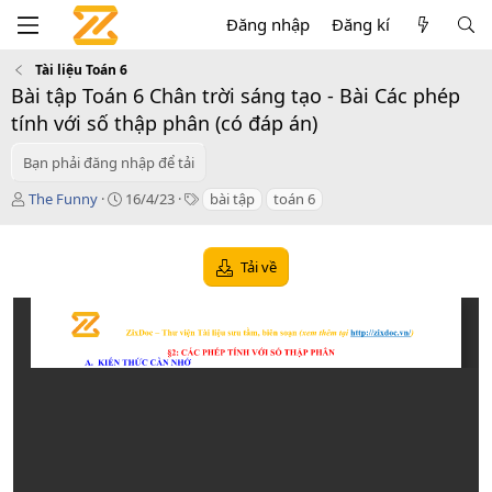
Đăng nhập
Đăng kí
Tài liệu Toán 6
Bài tập Toán 6 Chân trời sáng tạo - Bài Các phép
tính với số thập phân (có đáp án)
Bạn phải đăng nhập để tải
T
C
T
The Funny
16/4/23
bài tập
toán 6
á
r
a
c
e
g
g
a
s
Tải về
i
t
ả
i
o
n
d
a
t
e