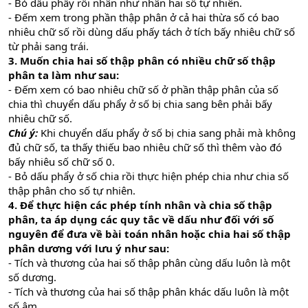
- Bỏ dấu phẩy rồi nhân như nhân hai số tự nhiên.
- Đếm xem trong phần thập phân ở cả hai thừa số có bao
nhiêu chữ số rồi dùng dấu phấy tách ở tích bấy nhiêu chữ số
từ phải sang trái.
3. Muốn chia hai số thập phân có nhiều chữ số thập
phân ta làm như sau:
- Đếm xem có bao nhiêu chữ số ở phần thập phân của số
chia thì chuyển dấu phẩy ở số bị chia sang bên phải bấy
nhiêu chữ số.
Chú ý:
Khi chuyển dấu phẩy ở số bị chia sang phải mà không
đủ chữ số, ta thấy thiếu bao nhiêu chữ số thì thêm vào đó
bấy nhiêu số chữ số 0.
- Bỏ dấu phẩy ở số chia rồi thực hiện phép chia như chia số
thập phân cho số tự nhiên.
4. Để thực hiện các phép tính nhân và chia số thập
phân, ta áp dụng các quy tắc về dấu như đối với số
nguyên để đưa về bài toán nhân hoặc chia hai số thập
phân dương với lưu ý như sau:
- Tích và thương của hai số thập phân cùng dấu luôn là một
số dương.
- Tích và thương của hai số thập phân khác dấu luôn là một
số âm.