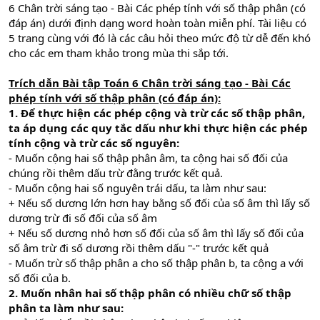
6 Chân trời sáng tạo - Bài Các phép tính với số thập phân (có
đáp án) dưới định dạng word hoàn toàn miễn phí. Tài liệu có
5 trang cùng với đó là các câu hỏi theo mức độ từ dễ đến khó
cho các em tham khảo trong mùa thi sắp tới.
Trích dẫn Bài tập Toán 6 Chân trời sáng tạo - Bài Các
phép tính với số thập phân (có đáp án):
1. Để thực hiện các phép cộng và trừ các số thập phân,
ta áp dụng các quy tắc dấu như khi thực hiện các phép
tính cộng và trừ các số nguyên:
- Muốn cộng hai số thập phân âm, ta cộng hai số đối của
chúng rồi thêm dấu trừ đằng trước kết quả.
- Muốn cộng hai số nguyên trái dấu, ta làm như sau:
+ Nếu số dương lớn hơn hay bằng số đối của số âm thì lấy số
dương trừ đi số đối của số âm
+ Nếu số dương nhỏ hơn số đối của số âm thì lấy số đối của
số âm trừ đi số dương rồi thêm dấu "-" trước kết quả
- Muốn trừ số thập phân a cho số thập phân b, ta cộng a với
số đối của b.
2. Muốn nhân hai số thập phân có nhiều chữ số thập
phân ta làm như sau: