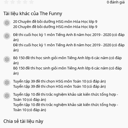
0
0 đánh giá
.
0
Tài liệu khác của The Funny
0
s
20 Chuyên đề bồi dưỡng HSG môn Hóa Học lớp 9
a
icon tài liệu
o
20 Chuyên đề bồi dưỡng HSG môn Hóa Học lớp 9
Đề thi cuối học kỳ 1 môn Tiếng Anh 8 năm học 2019 - 2020 (có đáp
icon tài liệu
án)
Đề thi cuối học kỳ 1 môn Tiếng Anh 8 năm học 2019 - 2020 (có đáp
án)
Bộ 150 đề thi học sinh giỏi môn Tiếng Anh lớp 6 các năm (có đáp
icon tài liệu
án)
Bộ 150 đề thi học sinh giỏi môn Tiếng Anh lớp 6 các năm (có đáp
án)
Tuyển tập 39 đề thi chọn HSG môn Toán 10 (có đáp án)
icon tài liệu
Tuyển tập 39 đề thi chọn HSG môn Toán 10 (có đáp án)
Tuyển tập 10 đề thi trắc nghiệm khảo sát kiến thức tổng hợp -
icon tài liệu
Toán 10 (có đáp án)
Tuyển tập 10 đề thi trắc nghiệm khảo sát kiến thức tổng hợp -
Toán 10 (có đáp án)
Chia sẻ tài liệu này