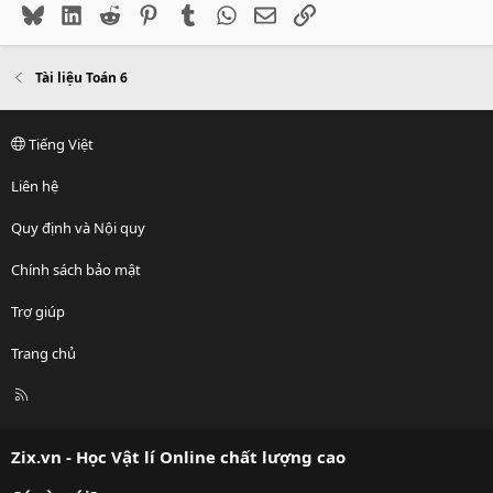
Bluesky
LinkedIn
Reddit
Pinterest
Tumblr
WhatsApp
Email
Link
Tài liệu Toán 6
Tiếng Việt
Liên hệ
Quy định và Nội quy
Chính sách bảo mật
Trợ giúp
Trang chủ
R
S
S
Zix.vn - Học Vật lí Online chất lượng cao