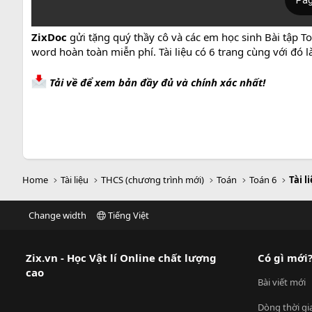
ZixDoc
gửi tặng quý thầy cô và các em học sinh Bài tập To
word hoàn toàn miễn phí. Tài liệu có 6 trang cùng với đó 
Tải về để xem bản đầy đủ và chính xác nhất!
Home
Tài liệu
THCS (chương trình mới)
Toán
Toán 6
Tài l
Change width
Tiếng Việt
Zix.vn - Học Vật lí Online chất lượng
Có gì mới
cao
Bài viết mới
Dòng thời gi