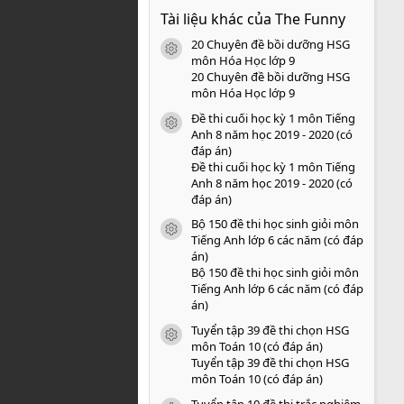
0
Tài liệu khác của The Funny
0
s
20 Chuyên đề bồi dưỡng HSG
a
icon tài liệu
o
môn Hóa Học lớp 9
20 Chuyên đề bồi dưỡng HSG
môn Hóa Học lớp 9
Đề thi cuối học kỳ 1 môn Tiếng
icon tài liệu
Anh 8 năm học 2019 - 2020 (có
đáp án)
Đề thi cuối học kỳ 1 môn Tiếng
Anh 8 năm học 2019 - 2020 (có
đáp án)
Bộ 150 đề thi học sinh giỏi môn
icon tài liệu
Tiếng Anh lớp 6 các năm (có đáp
án)
Bộ 150 đề thi học sinh giỏi môn
Tiếng Anh lớp 6 các năm (có đáp
án)
Tuyển tập 39 đề thi chọn HSG
icon tài liệu
môn Toán 10 (có đáp án)
Tuyển tập 39 đề thi chọn HSG
môn Toán 10 (có đáp án)
Tuyển tập 10 đề thi trắc nghiệm