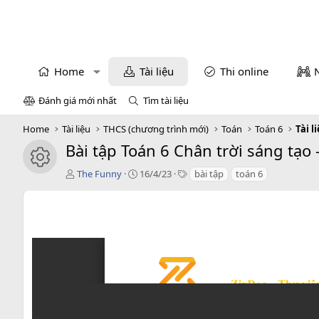
Home
Tài liệu
Thi online
Đánh giá mới nhất
Tìm tài liệu
Home
Tài liệu
THCS (chương trình mới)
Toán
Toán 6
Tài l
Bài tập Toán 6 Chân trời sáng tạo 
icon tài liệu
T
C
T
The Funny
16/4/23
bài tập
toán 6
á
r
a
c
e
g
g
a
s
i
t
ả
i
o
n
d
a
t
e