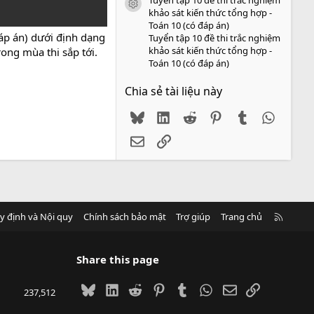
icon tài liệu
khảo sát kiến thức tổng hợp -
Toán 10 (có đáp án)
đáp án) dưới định dạng
Tuyển tập 10 đề thi trắc nghiệm
khảo sát kiến thức tổng hợp -
ong mùa thi sắp tới.
Toán 10 (có đáp án)
Chia sẻ tài liệu này
Bluesky
LinkedIn
Reddit
Pinterest
Tumblr
WhatsA
Email
Link
R
y định và Nội quy
Chính sách bảo mật
Trợ giúp
Trang chủ
S
S
Share this page
Bluesky
LinkedIn
Reddit
Pinterest
Tumblr
WhatsApp
Email
Link
237,512