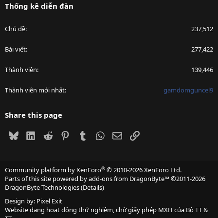
Thống kê diễn đàn
Chủ đề
237,512
Bài viết
277,422
Thành viên
139,446
Thành viên mới nhất
gamdomguncel9
Share this page
Bluesky
LinkedIn
Reddit
Pinterest
Tumblr
WhatsApp
Email
Link
®
Community platform by XenForo
© 2010-2026 XenForo Ltd.
Parts of this site powered by
add-ons from DragonByte™
©2011-2026
DragonByte Technologies
(
Details
)
Design by:
Pixel Exit
Website đang hoạt động thử nghiệm, chờ giấy phép MXH của Bộ TT &