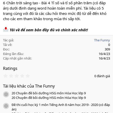
6 Chân trời sáng tạo - Bài 4 Tỉ số và tỉ số phần trăm (có đáp
án) dưới định dạng word hoàn toàn miễn phí. Tài liệu có 5
trang cùng với đó là các câu hỏi theo mức độ từ dễ đến khó
cho các em tham khảo trong mùa thi sắp tới.
Tải về để xem bản đầy đủ và chính xác nhất!
Tác giả
The Funny
Tải về
0
Đọc
309
Đăng lần đầu
16/4/23
Cập nhật gần nhất
16/4/23
Ratings
0
0 đánh giá
.
0
Tài liệu khác của The Funny
0
s
20 Chuyên đề bồi dưỡng HSG môn Hóa Học lớp 9
a
icon tài liệu
o
20 Chuyên đề bồi dưỡng HSG môn Hóa Học lớp 9
Đề thi cuối học kỳ 1 môn Tiếng Anh 8 năm học 2019 - 2020 (có đáp
icon tài liệu
án)