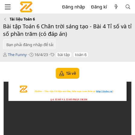
Đăng nhập
Đăng kí
Tài liệu Toán 6
Bài tập Toán 6 Chân trời sáng tạo - Bài 4 Tỉ số và tỉ
số phần trăm (có đáp án)
Bạn phải đăng nhập để tải
T
C
T
The Funny
16/4/23
bài tập
toán 6
á
r
a
c
e
g
g
a
s
Tải về
i
t
ả
i
o
n
d
a
t
e