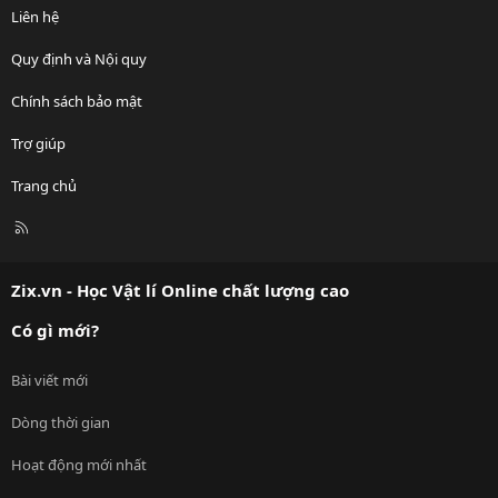
Liên hệ
Quy định và Nội quy
Chính sách bảo mật
Trợ giúp
Trang chủ
R
S
S
Zix.vn - Học Vật lí Online chất lượng cao
Có gì mới?
Bài viết mới
Dòng thời gian
Hoạt động mới nhất