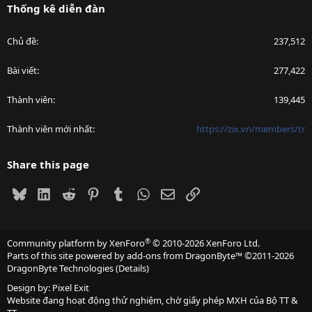
Thống kê diễn đàn
Chủ đề
237,512
Bài viết
277,422
Thành viên
139,445
Thành viên mới nhất
https://zix.vn/members/tr
Share this page
Bluesky
LinkedIn
Reddit
Pinterest
Tumblr
WhatsApp
Email
Link
®
Community platform by XenForo
© 2010-2026 XenForo Ltd.
Parts of this site powered by
add-ons from DragonByte™
©2011-2026
DragonByte Technologies
(
Details
)
Design by:
Pixel Exit
Website đang hoạt động thử nghiệm, chờ giấy phép MXH của Bộ TT &