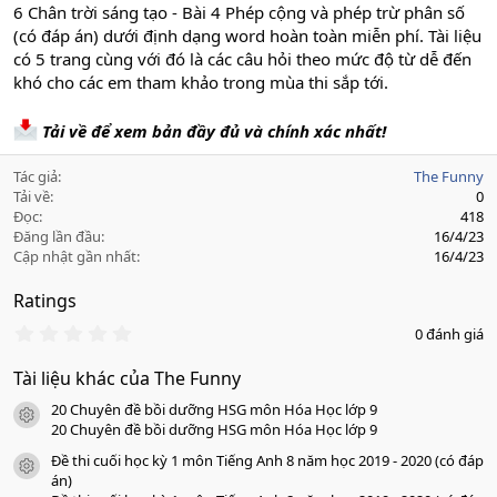
6 Chân trời sáng tạo - Bài 4 Phép cộng và phép trừ phân số
(có đáp án) dưới định dạng word hoàn toàn miễn phí. Tài liệu
có 5 trang cùng với đó là các câu hỏi theo mức độ từ dễ đến
khó cho các em tham khảo trong mùa thi sắp tới.
Tải về để xem bản đầy đủ và chính xác nhất!
Tác giả
The Funny
Tải về
0
Đọc
418
Đăng lần đầu
16/4/23
Cập nhật gần nhất
16/4/23
Ratings
0
0 đánh giá
.
0
Tài liệu khác của The Funny
0
s
20 Chuyên đề bồi dưỡng HSG môn Hóa Học lớp 9
a
icon tài liệu
o
20 Chuyên đề bồi dưỡng HSG môn Hóa Học lớp 9
Đề thi cuối học kỳ 1 môn Tiếng Anh 8 năm học 2019 - 2020 (có đáp
icon tài liệu
án)