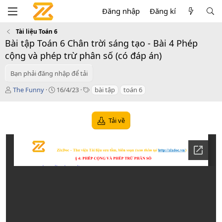
Đăng nhập
Đăng kí
Tài liệu Toán 6
Bài tập Toán 6 Chân trời sáng tạo - Bài 4 Phép
cộng và phép trừ phân số (có đáp án)
Bạn phải đăng nhập để tải
T
C
T
The Funny
16/4/23
bài tập
toán 6
á
r
a
c
e
g
g
a
s
Tải về
i
t
ả
i
o
n
d
a
t
e