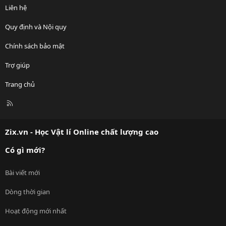
Liên hệ
Quy định và Nội quy
Chính sách bảo mật
Trợ giúp
Trang chủ
R
S
S
Zix.vn - Học Vật lí Online chất lượng cao
Có gì mới?
Bài viết mới
Dòng thời gian
Hoạt động mới nhất