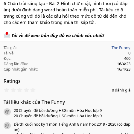
6 Chân trời sáng tạo - Bài 2 Hình chữ nhật, hình thoi (có đáp
án) dưới định dạng word hoàn toàn miễn phí. Tài liệu có 8
trang cùng với đó là các câu hỏi theo mức độ từ dễ đến khó
cho các em tham khảo trong mùa thi sắp tới.
Tải về để xem bản đầy đủ và chính xác nhất!
Tác giả
The Funny
Tải về
0
Đọc
460
Đăng lần đầu
16/4/23
Cập nhật gần nhất
16/4/23
Ratings
0
0 đánh giá
.
0
Tài liệu khác của The Funny
0
s
20 Chuyên đề bồi dưỡng HSG môn Hóa Học lớp 9
a
icon tài liệu
o
20 Chuyên đề bồi dưỡng HSG môn Hóa Học lớp 9
Đề thi cuối học kỳ 1 môn Tiếng Anh 8 năm học 2019 - 2020 (có đáp
icon tài liệu
án)