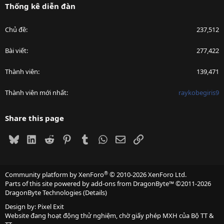
Thống kê diễn đàn
Chủ đề
237,512
Bài viết
277,422
Thành viên
139,471
Thành viên mới nhất
raykobegiris9
Share this page
Bluesky
LinkedIn
Reddit
Pinterest
Tumblr
WhatsApp
Email
Link
®
Community platform by XenForo
© 2010-2026 XenForo Ltd.
Parts of this site powered by
add-ons from DragonByte™
©2011-2026
DragonByte Technologies
(
Details
)
Design by:
Pixel Exit
Website đang hoạt động thử nghiệm, chờ giấy phép MXH của Bộ TT &