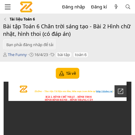
Đăng nhập
Đăng kí
Tài liệu Toán 6
Bài tập Toán 6 Chân trời sáng tạo - Bài 2 Hình chữ
nhật, hình thoi (có đáp án)
Bạn phải đăng nhập để tải
T
C
T
The Funny
16/4/23
bài tập
toán 6
á
r
a
c
e
g
g
a
s
Tải về
i
t
ả
i
o
n
d
a
t
e