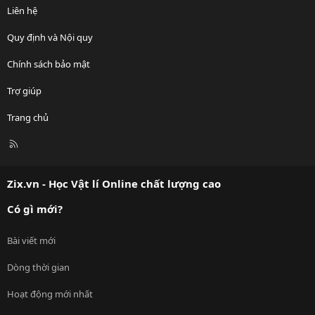
Liên hệ
Quy định và Nội quy
Chính sách bảo mật
Trợ giúp
Trang chủ
R
S
S
Zix.vn - Học Vật lí Online chất lượng cao
Có gì mới?
Bài viết mới
Dòng thời gian
Hoạt động mới nhất