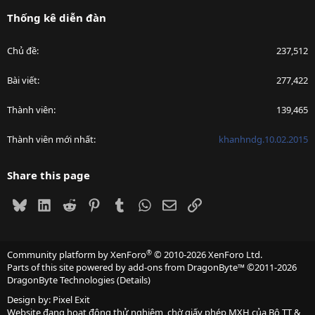
Thống kê diễn đàn
Chủ đề
237,512
Bài viết
277,422
Thành viên
139,465
Thành viên mới nhất
khanhndg.10.02.2015
Share this page
Bluesky
LinkedIn
Reddit
Pinterest
Tumblr
WhatsApp
Email
Link
®
Community platform by XenForo
© 2010-2026 XenForo Ltd.
Parts of this site powered by
add-ons from DragonByte™
©2011-2026
DragonByte Technologies
(
Details
)
Design by:
Pixel Exit
Website đang hoạt động thử nghiệm, chờ giấy phép MXH của Bộ TT &