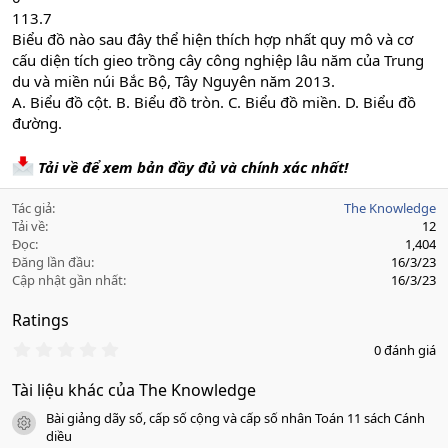
113.7
Biểu đồ nào sau đây thể hiện thích hợp nhất quy mô và cơ
cấu diện tích gieo trồng cây công nghiệp lâu năm của Trung
du và miền núi Bắc Bộ, Tây Nguyên năm 2013.
A. Biểu đồ cột. B. Biểu đồ tròn. C. Biểu đồ miền. D. Biểu đồ
đường.
Tải về để xem bản đầy đủ và chính xác nhất!
Tác giả
The Knowledge
Tải về
12
Đọc
1,404
Đăng lần đầu
16/3/23
Cập nhật gần nhất
16/3/23
Ratings
0
0 đánh giá
.
0
Tài liệu khác của The Knowledge
0
s
Bài giảng dãy số, cấp số cộng và cấp số nhân Toán 11 sách Cánh
a
icon tài liệu
o
diều