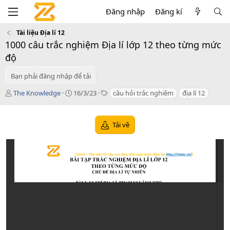
Đăng nhập
Đăng kí
Tài liệu Địa lí 12
1000 câu trắc nghiệm Địa lí lớp 12 theo từng mức
độ
Bạn phải đăng nhập để tải
T
C
T
The Knowledge
16/3/23
câu hỏi trắc nghiệm
địa lí 12
á
r
a
c
e
g
g
a
s
Tải về
i
t
ả
i
o
n
d
a
t
e