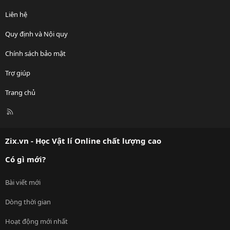
Liên hệ
Quy định và Nội quy
Chính sách bảo mật
Trợ giúp
Trang chủ
R
S
S
Zix.vn - Học Vật lí Online chất lượng cao
Có gì mới?
Bài viết mới
Dòng thời gian
Hoạt động mới nhất