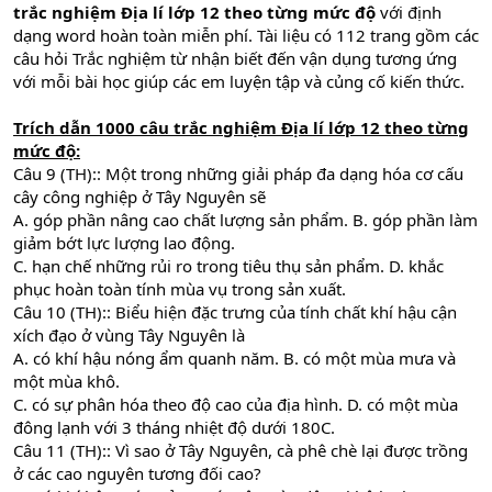
trắc nghiệm Địa lí lớp 12 theo từng mức độ
với định
dạng word hoàn toàn miễn phí. Tài liệu có 112 trang gồm các
câu hỏi Trắc nghiệm từ nhận biết đến vận dụng tương ứng
với mỗi bài học giúp các em luyện tập và củng cố kiến thức.
Trích dẫn
1000 câu trắc nghiệm Địa lí lớp 12 theo từng
mức độ:
Câu 9 (TH):: Một trong những giải pháp đa dạng hóa cơ cấu
cây công nghiệp ở Tây Nguyên sẽ
A. góp phần nâng cao chất lượng sản phẩm. B. góp phần làm
giảm bớt lực lượng lao động.
C. hạn chế những rủi ro trong tiêu thụ sản phẩm. D. khắc
phục hoàn toàn tính mùa vụ trong sản xuất.
Câu 10 (TH):: Biểu hiện đặc trưng của tính chất khí hậu cận
xích đạo ở vùng Tây Nguyên là
A. có khí hậu nóng ẩm quanh năm. B. có một mùa mưa và
một mùa khô.
C. có sự phân hóa theo độ cao của địa hình. D. có một mùa
đông lạnh với 3 tháng nhiệt độ dưới 180C.
Câu 11 (TH):: Vì sao ở Tây Nguyên, cà phê chè lại được trồng
ở các cao nguyên tương đối cao?