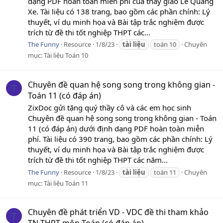
dạng PDF hoàn toàn miễn phí của thầy giáo Lê Quang
Xe. Tài liệu có 138 trang, bao gồm các phần chính: Lý
thuyết, ví dụ minh họa và Bài tập trắc nghiệm được
trích từ đề thi tốt nghiệp THPT các...
The Funny
Resource
1/8/23
tài
liệu
toán 10
Chuyên
mục:
Tài liệu Toán 10
Chuyên đề quan hệ song song trong không gian -
T
Toán 11 (có đáp án)
ZixDoc gửi tặng quý thầy cô và các em học sinh
Chuyên đề quan hệ song song trong không gian - Toán
11 (có đáp án) dưới định dạng PDF hoàn toàn miễn
phí. Tài liệu có 390 trang, bao gồm các phần chính: Lý
thuyết, ví dụ minh họa và Bài tập trắc nghiệm được
trích từ đề thi tốt nghiệp THPT các năm...
The Funny
Resource
1/8/23
tài
liệu
toán 11
Chuyên
mục:
Tài liệu Toán 11
Chuyên đề phát triển VD - VDC đề thi tham khảo
T