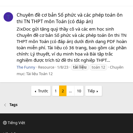
Chuyên đề cơ bản Số phức và các phép toán ôn
T
thi TN THPT môn Toán (có đáp án)
ZixDoc gửi tặng quý thầy cô và các em học sinh
Chuyên đề cơ bản Số phức và các phép toán ôn thi TN
THPT môn Toán (có đáp án) dưới định dạng PDF hoàn
toàn miễn phí. Tài liệu có 36 trang, bao gồm các phần
chính: Lý thuyết, ví dụ minh họa và Bài tập trắc
nghiệm được trích từ đề thi tốt nghiệp THPT...
The Funny
Resource
1/8/23
tài
liệu
toán 12
Chuyên
mục:
Tài liệu Toán 12
Trước
1
2
…
10
Tiếp
Tags
Tiếng Việt