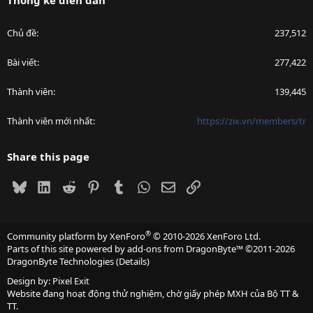
Thống kê diễn đàn
Chủ đề
237,512
Bài viết
277,422
Thành viên
139,445
Thành viên mới nhất
https://zix.vn/members/tr
Share this page
Bluesky
LinkedIn
Reddit
Pinterest
Tumblr
WhatsApp
Email
Link
®
Community platform by XenForo
© 2010-2026 XenForo Ltd.
Parts of this site powered by
add-ons from DragonByte™
©2011-2026
DragonByte Technologies
(
Details
)
Design by:
Pixel Exit
Website đang hoạt động thử nghiệm, chờ giấy phép MXH của Bộ TT &
TT.