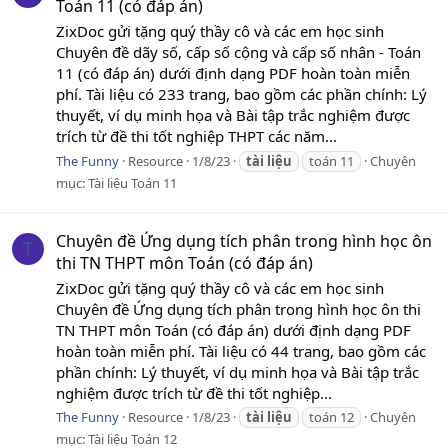
Toán 11 (có đáp án)
ZixDoc gửi tặng quý thầy cô và các em học sinh
Chuyên đề dãy số, cấp số cộng và cấp số nhân - Toán
11 (có đáp án) dưới định dạng PDF hoàn toàn miễn
phí. Tài liệu có 233 trang, bao gồm các phần chính: Lý
thuyết, ví dụ minh họa và Bài tập trắc nghiệm được
trích từ đề thi tốt nghiệp THPT các năm...
The Funny
Resource
1/8/23
tài
liệu
toán 11
Chuyên
mục:
Tài liệu Toán 11
Chuyên đề Ứng dụng tích phân trong hình học ôn
T
thi TN THPT môn Toán (có đáp án)
ZixDoc gửi tặng quý thầy cô và các em học sinh
Chuyên đề Ứng dụng tích phân trong hình học ôn thi
TN THPT môn Toán (có đáp án) dưới định dạng PDF
hoàn toàn miễn phí. Tài liệu có 44 trang, bao gồm các
phần chính: Lý thuyết, ví dụ minh họa và Bài tập trắc
nghiệm được trích từ đề thi tốt nghiệp...
The Funny
Resource
1/8/23
tài
liệu
toán 12
Chuyên
mục:
Tài liệu Toán 12