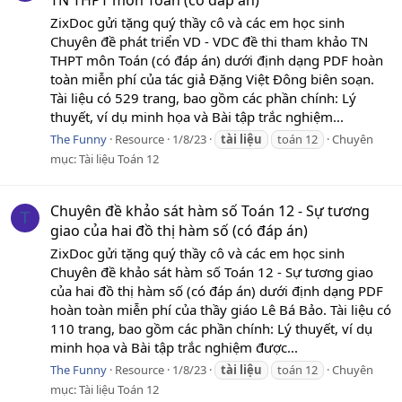
TN THPT môn Toán (có đáp án)
ZixDoc gửi tặng quý thầy cô và các em học sinh
Chuyên đề phát triển VD - VDC đề thi tham khảo TN
THPT môn Toán (có đáp án) dưới định dạng PDF hoàn
toàn miễn phí của tác giả Đặng Việt Đông biên soạn.
Tài liệu có 529 trang, bao gồm các phần chính: Lý
thuyết, ví dụ minh họa và Bài tập trắc nghiệm...
The Funny
Resource
1/8/23
tài
liệu
toán 12
Chuyên
mục:
Tài liệu Toán 12
Chuyên đề khảo sát hàm số Toán 12 - Sự tương
T
giao của hai đồ thị hàm số (có đáp án)
ZixDoc gửi tặng quý thầy cô và các em học sinh
Chuyên đề khảo sát hàm số Toán 12 - Sự tương giao
của hai đồ thị hàm số (có đáp án) dưới định dạng PDF
hoàn toàn miễn phí của thầy giáo Lê Bá Bảo. Tài liệu có
110 trang, bao gồm các phần chính: Lý thuyết, ví dụ
minh họa và Bài tập trắc nghiệm được...
The Funny
Resource
1/8/23
tài
liệu
toán 12
Chuyên
mục:
Tài liệu Toán 12