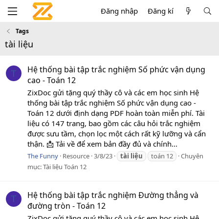
Đăng nhập
Đăng kí
Tags
tài liệu
Hệ thống bài tập trắc nghiệm Số phức vận dụng
T
cao - Toán 12
ZixDoc gửi tặng quý thầy cô và các em học sinh Hệ
thống bài tập trắc nghiệm Số phức vận dụng cao -
Toán 12 dưới định dạng PDF hoàn toàn miễn phí. Tài
liệu có 147 trang, bao gồm các câu hỏi trắc nghiệm
được sưu tầm, chọn lọc một cách rất kỹ lưỡng và cẩn
thận. 📩 Tải về để xem bản đầy đủ và chính...
The Funny
Resource
3/8/23
tài
liệu
toán 12
Chuyên
mục:
Tài liệu Toán 12
Hệ thống bài tập trắc nghiệm Đường thẳng và
T
đường tròn - Toán 12
ZixDoc gửi tặng quý thầy cô và các em học sinh Hệ