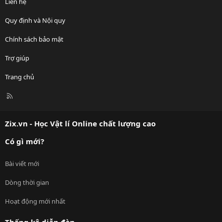
Liên hệ
Quy định và Nội quy
Chính sách bảo mật
Trợ giúp
Trang chủ
R
S
S
Zix.vn - Học Vật lí Online chất lượng cao
Có gì mới?
Bài viết mới
Dòng thời gian
Hoạt động mới nhất