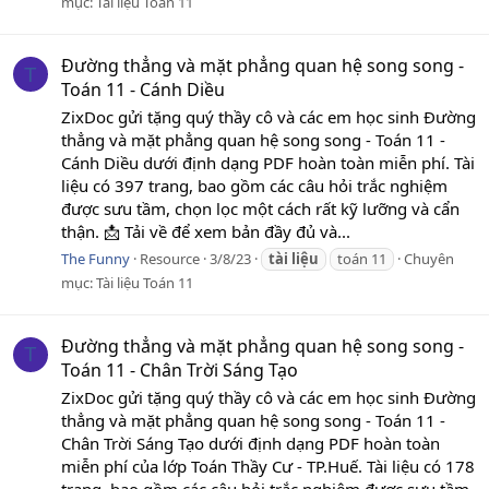
mục:
Tài liệu Toán 11
Đường thẳng và mặt phẳng quan hệ song song -
T
Toán 11 - Cánh Diều
ZixDoc gửi tặng quý thầy cô và các em học sinh Đường
thẳng và mặt phẳng quan hệ song song - Toán 11 -
Cánh Diều dưới định dạng PDF hoàn toàn miễn phí. Tài
liệu có 397 trang, bao gồm các câu hỏi trắc nghiệm
được sưu tầm, chọn lọc một cách rất kỹ lưỡng và cẩn
thận. 📩 Tải về để xem bản đầy đủ và...
The Funny
Resource
3/8/23
tài
liệu
toán 11
Chuyên
mục:
Tài liệu Toán 11
Đường thẳng và mặt phẳng quan hệ song song -
T
Toán 11 - Chân Trời Sáng Tạo
ZixDoc gửi tặng quý thầy cô và các em học sinh Đường
thẳng và mặt phẳng quan hệ song song - Toán 11 -
Chân Trời Sáng Tạo dưới định dạng PDF hoàn toàn
miễn phí của lớp Toán Thầy Cư - TP.Huế. Tài liệu có 178
trang, bao gồm các câu hỏi trắc nghiệm được sưu tầm,