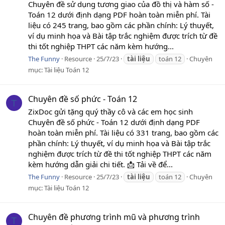
Chuyên đề sử dụng tương giao của đồ thị và hàm số -
Toán 12 dưới định dạng PDF hoàn toàn miễn phí. Tài
liệu có 245 trang, bao gồm các phần chính: Lý thuyết,
ví dụ minh họa và Bài tập trắc nghiệm được trích từ đề
thi tốt nghiệp THPT các năm kèm hướng...
The Funny
Resource
25/7/23
tài
liệu
toán 12
Chuyên
mục:
Tài liệu Toán 12
Chuyên đề số phức - Toán 12
T
ZixDoc gửi tặng quý thầy cô và các em học sinh
Chuyên đề số phức - Toán 12 dưới định dạng PDF
hoàn toàn miễn phí. Tài liệu có 331 trang, bao gồm các
phần chính: Lý thuyết, ví dụ minh họa và Bài tập trắc
nghiệm được trích từ đề thi tốt nghiệp THPT các năm
kèm hướng dẫn giải chi tiết. 📩 Tải về để...
The Funny
Resource
25/7/23
tài
liệu
toán 12
Chuyên
mục:
Tài liệu Toán 12
Chuyên đề phương trình mũ và phương trình
T