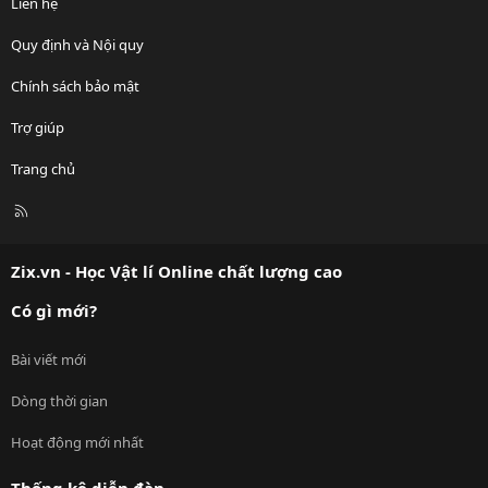
Liên hệ
Quy định và Nội quy
Chính sách bảo mật
Trợ giúp
Trang chủ
R
S
S
Zix.vn - Học Vật lí Online chất lượng cao
Có gì mới?
Bài viết mới
Dòng thời gian
Hoạt động mới nhất