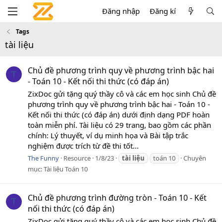
Đăng nhập
Đăng kí
Tags
tài liệu
Chủ đề phương trình quy về phương trình bậc hai
T
- Toán 10 - Kết nối thi thức (có đáp án)
ZixDoc gửi tặng quý thầy cô và các em học sinh Chủ đề
phương trình quy về phương trình bậc hai - Toán 10 -
Kết nối thi thức (có đáp án) dưới định dạng PDF hoàn
toàn miễn phí. Tài liệu có 29 trang, bao gồm các phần
chính: Lý thuyết, ví dụ minh họa và Bài tập trắc
nghiệm được trích từ đề thi tốt...
The Funny
Resource
1/8/23
tài
liệu
toán 10
Chuyên
mục:
Tài liệu Toán 10
Chủ đề phương trình đường tròn - Toán 10 - Kết
T
nối thi thức (có đáp án)
ZixDoc gửi tặng quý thầy cô và các em học sinh Chủ đề