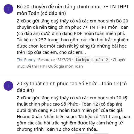
Bộ 20 chuyên đề nền tảng chinh phục 7+ TN THPT
T
môn Toán (có đáp án)
ZixDoc gửi tặng quý thầy cô và các em học sinh Bộ 20
chuyên đề nền tảng chinh phục 7+ TN THPT môn Toán
(có đáp án) dưới định dạng PDF hoàn toàn miễn phí.
Tài liệu có 257 trang, bao gồm các câu hỏi trắc nghiệm
được chọn lọc một cách rất kỹ càng từ những bài học
trên lớp của các em, cho các em...
The Funny
Resource
31/7/23
tài
liệu
toán 12
Chuyên
mục:
Đề thi THPT Quốc gia môn Toán
20 kỹ thuật chinh phục cao Số Phức - Toán 12 (có
T
đáp án)
ZixDoc gửi tặng quý thầy cô và các em học sinh 20 kỹ
thuật chinh phục cao Số Phức - Toán 12 (có đáp án)
dưới định dạng PDF hoàn toàn miễn phí của tác giả
Hoàng Xuân Nhàn biên soạn. Tài liệu có 151 trang, bao
gồm các câu hỏi trắc nghiệm được lấy cảm hứng từ
chương trình Toán 12 cho các em thỏa...