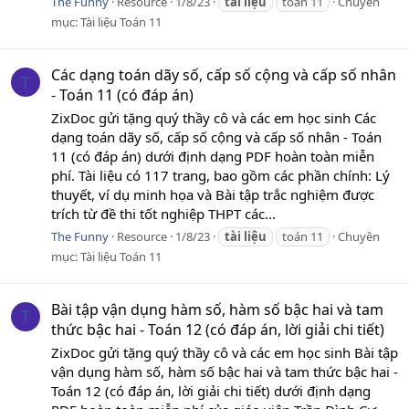
The Funny
Resource
1/8/23
tài
liệu
toán 11
Chuyên
mục:
Tài liệu Toán 11
Các dạng toán dãy số, cấp số cộng và cấp số nhân
T
- Toán 11 (có đáp án)
ZixDoc gửi tặng quý thầy cô và các em học sinh Các
dạng toán dãy số, cấp số cộng và cấp số nhân - Toán
11 (có đáp án) dưới định dạng PDF hoàn toàn miễn
phí. Tài liệu có 117 trang, bao gồm các phần chính: Lý
thuyết, ví dụ minh họa và Bài tập trắc nghiệm được
trích từ đề thi tốt nghiệp THPT các...
The Funny
Resource
1/8/23
tài
liệu
toán 11
Chuyên
mục:
Tài liệu Toán 11
Bài tập vận dụng hàm số, hàm số bậc hai và tam
T
thức bậc hai - Toán 12 (có đáp án, lời giải chi tiết)
ZixDoc gửi tặng quý thầy cô và các em học sinh Bài tập
vận dụng hàm số, hàm số bậc hai và tam thức bậc hai -
Toán 12 (có đáp án, lời giải chi tiết) dưới định dạng