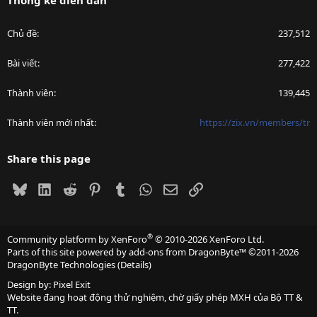
Thống kê diễn đàn
Chủ đề
237,512
Bài viết
277,422
Thành viên
139,445
Thành viên mới nhất
https://zix.vn/members/tr
Share this page
Bluesky
LinkedIn
Reddit
Pinterest
Tumblr
WhatsApp
Email
Link
®
Community platform by XenForo
© 2010-2026 XenForo Ltd.
Parts of this site powered by
add-ons from DragonByte™
©2011-2026
DragonByte Technologies
(
Details
)
Design by:
Pixel Exit
Website đang hoạt động thử nghiệm, chờ giấy phép MXH của Bộ TT &
TT.