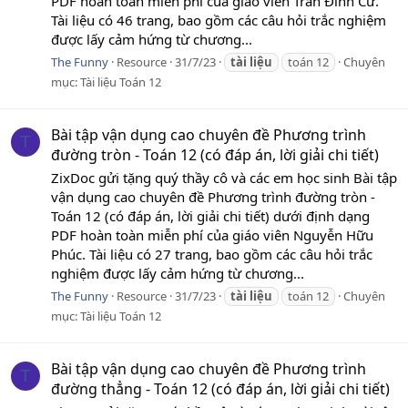
PDF hoàn toàn miễn phí của giáo viên Trần Đình Cư.
Tài liệu có 46 trang, bao gồm các câu hỏi trắc nghiệm
được lấy cảm hứng từ chương...
The Funny
Resource
31/7/23
tài
liệu
toán 12
Chuyên
mục:
Tài liệu Toán 12
Bài tập vận dụng cao chuyên đề Phương trình
T
đường tròn - Toán 12 (có đáp án, lời giải chi tiết)
ZixDoc gửi tặng quý thầy cô và các em học sinh Bài tập
vận dụng cao chuyên đề Phương trình đường tròn -
Toán 12 (có đáp án, lời giải chi tiết) dưới định dạng
PDF hoàn toàn miễn phí của giáo viên Nguyễn Hữu
Phúc. Tài liệu có 27 trang, bao gồm các câu hỏi trắc
nghiệm được lấy cảm hứng từ chương...
The Funny
Resource
31/7/23
tài
liệu
toán 12
Chuyên
mục:
Tài liệu Toán 12
Bài tập vận dụng cao chuyên đề Phương trình
T
đường thẳng - Toán 12 (có đáp án, lời giải chi tiết)