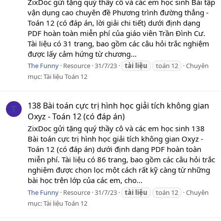
ZixDoc gửi tặng quý thầy cô và các em học sinh Bài tập
vận dụng cao chuyên đề Phương trình đường thẳng -
Toán 12 (có đáp án, lời giải chi tiết) dưới định dạng
PDF hoàn toàn miễn phí của giáo viên Trần Đình Cư.
Tài liệu có 31 trang, bao gồm các câu hỏi trắc nghiệm
được lấy cảm hứng từ chương...
The Funny
Resource
31/7/23
tài
liệu
toán 12
Chuyên
mục:
Tài liệu Toán 12
138 Bài toán cực trị hình học giải tích không gian
T
Oxyz - Toán 12 (có đáp án)
ZixDoc gửi tặng quý thầy cô và các em học sinh 138
Bài toán cực trị hình học giải tích không gian Oxyz -
Toán 12 (có đáp án) dưới định dạng PDF hoàn toàn
miễn phí. Tài liệu có 86 trang, bao gồm các câu hỏi trắc
nghiệm được chọn lọc một cách rất kỹ càng từ những
bài học trên lớp của các em, cho...
The Funny
Resource
31/7/23
tài
liệu
toán 12
Chuyên
mục:
Tài liệu Toán 12