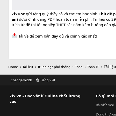
ZixDoc
gửi tặng quý thầy cô và các em học sinh
Chủ đề ph
án)
dưới định dạng PDF hoàn toàn miễn phí. Tài liệu có 29
trích từ đề thi tốt nghiệp THPT các năm kèm hướng dẫn giải
Tải về để xem bản đầy đủ và chính xác nhất!
Home
Tài liệu
Trung học phổ thông
Toán
Toán 10
Tài liệ
Change width
Tiếng Việt
Zix.vn - Học Vật lí Online chất lượng
Có gì mới
cao
Bài viết mới
Dòng thời gi