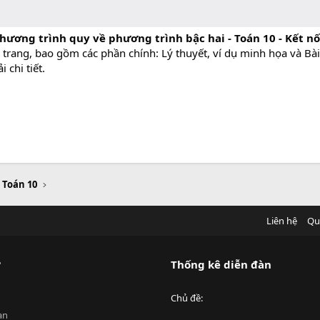
ương trình quy về phương trình bậc hai - Toán 10 - Kết nối
 trang, bao gồm các phần chính: Lý thuyết, ví dụ minh họa và Bà
 chi tiết.
u Toán 10
Liên hệ
Qu
?
Thống kê diễn đàn
Chủ đề
an