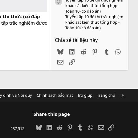
icon tài liệu
khảo sát kiến thức tổng hợp -
Toán 10 (có đáp án)
 thi thức (có đáp
Tuyển tập 10 đề thi trắc nghiệm
khảo sát kiến thức tổng hợp -
i tập trắc nghiệm được
Toán 10 (có đáp án)
Chia sẻ tài liệu này
Bluesky
LinkedIn
Reddit
Pinterest
Tumblr
WhatsA
Email
Link
R
y định và Nội quy
Chính sách bảo mật
Trợ giúp
Trang chủ
S
S
Share this page
Bluesky
LinkedIn
Reddit
Pinterest
Tumblr
WhatsApp
Email
Link
237,512