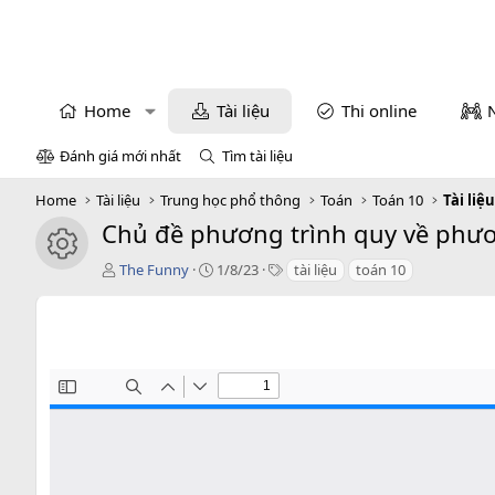
Home
Tài liệu
Thi online
Đánh giá mới nhất
Tìm tài liệu
Home
Tài liệu
Trung học phổ thông
Toán
Toán 10
Tài liệ
Chủ đề phương trình quy về phương
icon tài liệu
T
C
T
The Funny
1/8/23
tài liệu
toán 10
á
r
a
c
e
g
g
a
s
i
t
ả
i
o
n
d
a
t
e