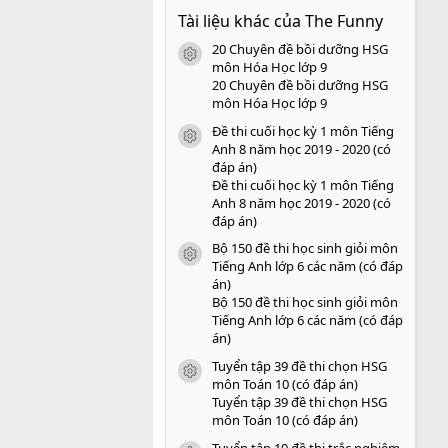
0
Tài liệu khác của The Funny
0
s
20 Chuyên đề bồi dưỡng HSG
a
icon tài liệu
o
môn Hóa Học lớp 9
20 Chuyên đề bồi dưỡng HSG
môn Hóa Học lớp 9
Đề thi cuối học kỳ 1 môn Tiếng
icon tài liệu
Anh 8 năm học 2019 - 2020 (có
đáp án)
Đề thi cuối học kỳ 1 môn Tiếng
Anh 8 năm học 2019 - 2020 (có
đáp án)
Bộ 150 đề thi học sinh giỏi môn
icon tài liệu
Tiếng Anh lớp 6 các năm (có đáp
án)
Bộ 150 đề thi học sinh giỏi môn
Tiếng Anh lớp 6 các năm (có đáp
án)
Tuyển tập 39 đề thi chọn HSG
icon tài liệu
môn Toán 10 (có đáp án)
Tuyển tập 39 đề thi chọn HSG
môn Toán 10 (có đáp án)
Tuyển tập 10 đề thi trắc nghiệm