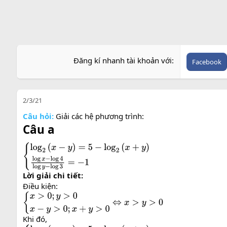
Đăng kí nhanh tài khoản với
Facebook
2/3/21
Câu hỏi:
Giải các hệ phương trình:
Câu a
{
log
2
(
x
−
y
)
=
5
−
log
2
(
x
+
y
)
log
x
−
log
4
log
y
−
log
3
=
−
1
Lời giải chi tiết:
Điều kiện:
{
x
>
0
;
y
>
0
x
−
y
>
0
;
x
+
y
>
0
⇔
x
>
y
>
0
Khi đó,