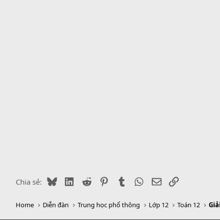
b
y
Bluesky
LinkedIn
Reddit
Pinterest
Tumblr
WhatsApp
Email
Link
Chia sẻ:
Home
Diễn đàn
Trung học phổ thông
Lớp 12
Toán 12
Giả