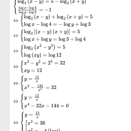
{
log
2
(
x
−
y
)
=
5
−
log
2
(
x
+
y
)
log
x
−
log
4
log
y
−
log
3
=
−
1
⇔
{
log
2
(
x
−
y
)
+
log
2
(
x
+
y
)
=
5
log
x
−
log
4
=
−
log
y
+
log
3
⇔
{
log
2
[
(
(
x
+
y
)
]
=
5
log
x
+
log
y
=
log
3
+
log
4
⇔
{
log
2
(
x
2
−
y
2
)
=
5
log
(
x
y
)
=
lo