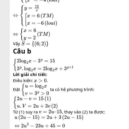
Vậy
S
=
{
(
6
;
2
)
}
Câu b
{
2
log
2
x
−
3
y
=
15
3
y
.
log
2
x
=
2
log
2
x
+
3
y
+
1
Lời giải chi tiết:
Điều kiện:
.
x
>
0
Đặt
ta có hệ phương trình:
{
u
=
log
2
x
v
=
3
y
>
0
{
2
u
−
v
=
15
(
1
)
u
.
V
=
2
u
+
3
v
(
2
)
Từ (1) suy ra
, thay vào (2) ta được:
v
=
2
u
–
15