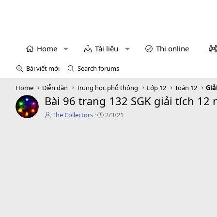
Home
Tài liệu
Thi online
Bài viết mới
Search forums
Home
Diễn đàn
Trung học phổ thông
Lớp 12
Toán 12
Giả
Bài 96 trang 132 SGK giải tích 12
T
C
The Collectors
2/3/21
á
r
c
e
g
a
i
t
ả
i
o
n
d
a
t
e