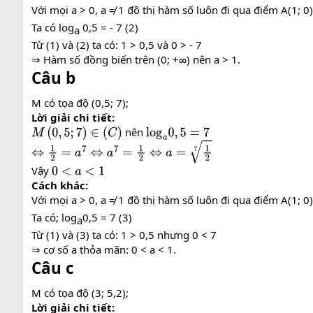
Với mọi a > 0, a ≠ 1 đồ thị hàm số luôn đi qua điểm A(1; 0)
Ta có log
0,5 = - 7 (2)
a​
Từ (1) và (2) ta có: 1 > 0,5 và 0 > - 7
⇒ Hàm số đồng biến trên (0; +∞) nên a > 1.
Câu b
M có tọa độ (0,5; 7);
Lời giải chi tiết:
nên
M
(
0
,
5
;
7
)
∈
(
C
)
log
a
0
,
5
=
7
⇔
1
2
=
a
7
⇔
a
7
=
1
2
⇔
a
=
1
2
7
Vậy
0
<
a
<
1
Cách khác:
Với mọi a > 0, a ≠ 1 đồ thị hàm số luôn đi qua điểm A(1; 0)
Ta có; log
0,5 = 7 (3)
a​
Từ (1) và (3) ta có: 1 > 0,5 nhưng 0 < 7
⇒ cơ số a thỏa mãn: 0 < a < 1.
Câu c
M có tọa độ (3; 5,2);
Lời giải chi tiết: