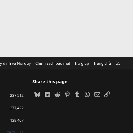
R
y định và Nội quy
Chính sách bảo mật
Trợ giúp
Trang chủ
S
S
Share this page
Bluesky
LinkedIn
Reddit
Pinterest
Tumblr
WhatsApp
Email
Link
237,512
277,422
139,467
Tô Thị Hà