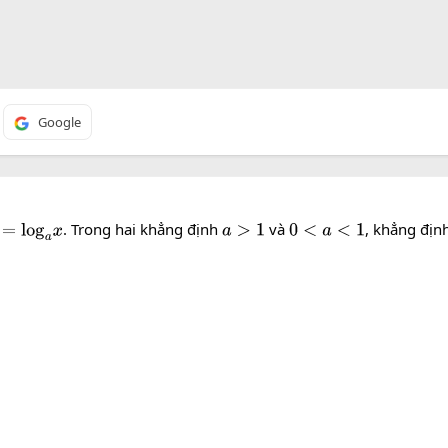
Google
. Trong hai khẳng định
và
, khẳng địn
=
log
a
x
a
>
1
0
<
a
<
1