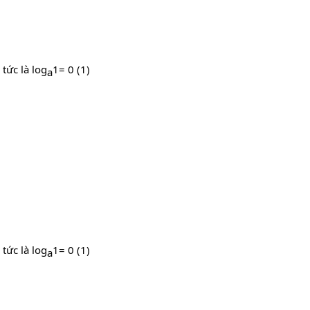
 tức là log
1= 0 (1)
a​
 tức là log
1= 0 (1)
a​