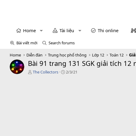
Home
Tài liệu
Thi online
Bài viết mới
Search forums
Home
Diễn đàn
Trung học phổ thông
Lớp 12
Toán 12
Giả
Bài 91 trang 131 SGK giải tích 12
T
C
The Collectors
2/3/21
á
r
c
e
g
a
i
t
ả
i
o
n
d
a
t
e