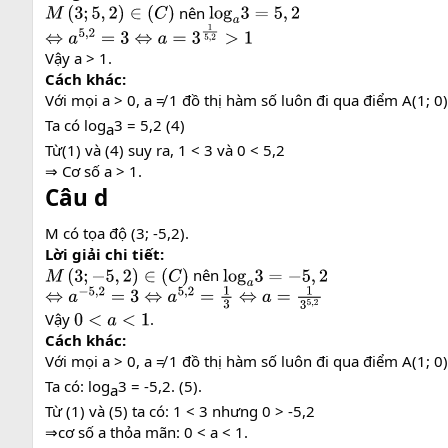
nên
M
(
3
;
5
,
2
)
∈
(
C
)
log
a
3
=
5
,
2
⇔
a
5
,
2
=
3
⇔
a
=
3
1
5
,
2
>
1
Vậy a > 1.
Cách khác:
Với mọi a > 0, a ≠ 1 đồ thị hàm số luôn đi qua điểm A(1; 0)
Ta có log
3 = 5,2 (4)
a​
Từ(1) và (4) suy ra, 1 < 3 và 0 < 5,2
⇒ Cơ số a > 1.
Câu d
M có tọa độ (3; -5,2).
Lời giải chi tiết:
nên
M
(
3
;
−
5
,
2
)
∈
(
C
)
log
a
3
=
−
5
,
2
⇔
a
−
5
,
2
=
3
⇔
a
5
,
2
=
1
3
⇔
a
=
1
3
5
,
2
Vậy
.
0
<
a
<
1
Cách khác:
Với mọi a > 0, a ≠ 1 đồ thị hàm số luôn đi qua điểm A(1; 0)
Ta có: log
3 = -5,2. (5).
a​
Từ (1) và (5) ta có: 1 < 3 nhưng 0 > -5,2
⇒cơ số a thỏa mãn: 0 < a < 1.