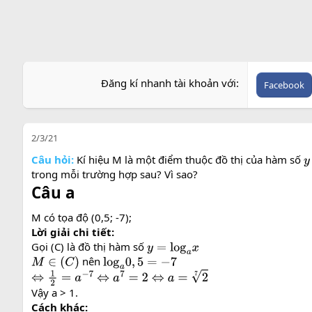
Đăng kí nhanh tài khoản với
Facebook
2/3/21
Câu hỏi:
Kí hiệu M là một điểm thuộc đồ thị của hàm số
y
trong mỗi trường hợp sau? Vì sao?
Câu a
M có tọa độ (0,5; -7);
Lời giải chi tiết:
Gọi (C) là đồ thị hàm số
y
=
log
a
x
nên
M
∈
(
C
)
log
a
0
,
5
=
−
7
⇔
1
2
=
a
−
7
⇔
a
7
=
2
⇔
a
=
2
7
Vậy a > 1.
Cách khác: