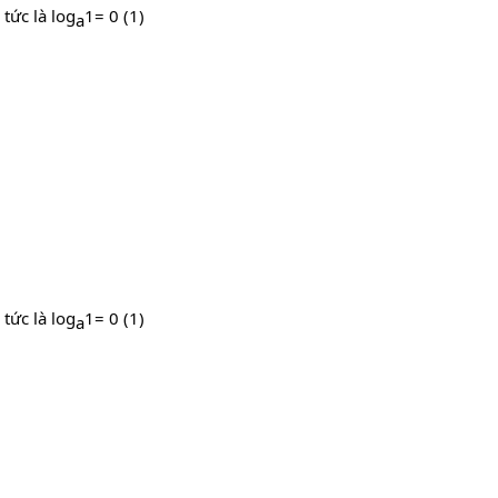
 tức là log
1= 0 (1)
a​
 tức là log
1= 0 (1)
a​