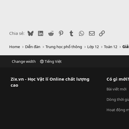
Bluesky
LinkedIn
Reddit
Pinterest
Tumblr
WhatsApp
Email
Link
Chia sẻ:
Home
Diễn đàn
Trung học phổ thông
Lớp 12
Toán 12
Giả
Change width
Tiếng Việt
Zix.vn - Học Vật lí Online chất lượng
Có gì mới
cao
Bài viết mới
Dòng thời gi
Hoạt động m