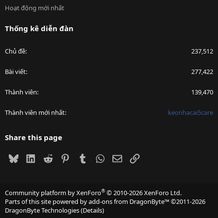
Hoạt động mới nhất
Thống kê diễn đàn
Chủ đề
237,512
Bài viết
277,422
Thành viên
139,470
Thành viên mới nhất
keonhacai5care
Share this page
Bluesky
LinkedIn
Reddit
Pinterest
Tumblr
WhatsApp
Email
Link
®
Community platform by XenForo
© 2010-2026 XenForo Ltd.
Parts of this site powered by
add-ons from DragonByte™
©2011-2026
DragonByte Technologies
(
Details
)