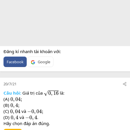
Đăng kí nhanh tài khoản với
Facebook
Google
20/7/21
Câu hỏi:
Giá trị của
là:
0
,
16
(A)
0
,
04
;
(B)
0
,
4
;
(C)
và
0
,
04
−
0
,
04
;
(D)
và
.
0
,
4
−
0
,
4
Hãy chọn đáp án đúng.