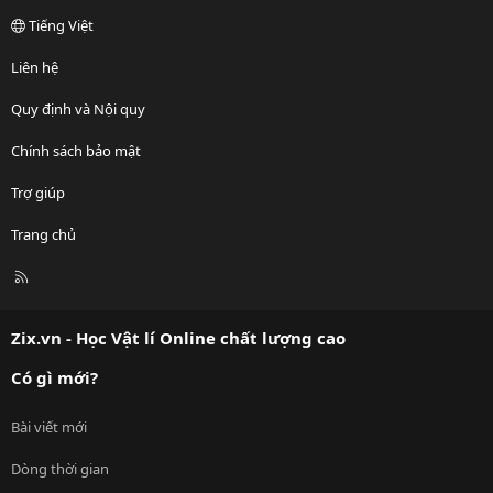
Tiếng Việt
Liên hệ
Quy định và Nội quy
Chính sách bảo mật
Trợ giúp
Trang chủ
R
S
S
Zix.vn - Học Vật lí Online chất lượng cao
Có gì mới?
Bài viết mới
Dòng thời gian