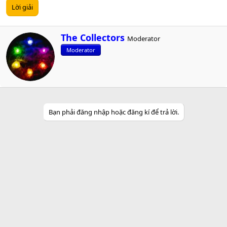
Lời giải
W
The Collectors
Moderator
r
Moderator
i
t
t
e
n
b
y
Bạn phải đăng nhập hoặc đăng kí để trả lời.