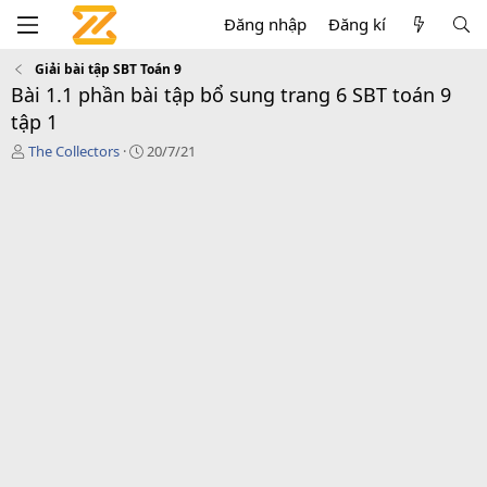
Đăng nhập
Đăng kí
Giải bài tập SBT Toán 9
Bài 1.1 phần bài tập bổ sung trang 6 SBT toán 9
tập 1
T
C
The Collectors
20/7/21
á
r
c
e
g
a
i
t
ả
i
o
n
d
a
t
e