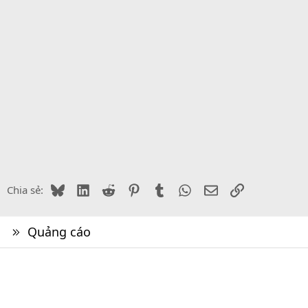
Bluesky
LinkedIn
Reddit
Pinterest
Tumblr
WhatsApp
Email
Link
Chia sẻ:
Quảng cáo