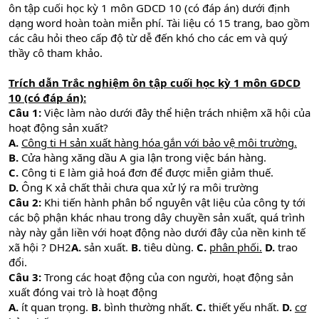
ôn tập cuối học kỳ 1 môn GDCD 10 (có đáp án) dưới định
dạng word hoàn toàn miễn phí. Tài liệu có 15 trang, bao gồm
các câu hỏi theo cấp độ từ dễ đến khó cho các em và quý
thầy cô tham khảo.
Trích dẫn Trắc nghiệm ôn tập cuối học kỳ 1 môn GDCD
10 (có đáp án):
Câu 1:
Việc làm nào dưới đây thể hiện trách nhiệm xã hội của
hoạt động sản xuất?
A.
Công ti H sản xuất hàng hóa gắn với bảo vệ môi trường.
B.
Cửa hàng xăng dầu A gia lận trong việc bán hàng.
C.
Công ti E làm giả hoá đơn để được miễn giảm thuế.
D.
Ông K xả chất thải chưa qua xử lý ra môi trường
Câu 2:
Khi tiến hành phân bổ nguyên vật liệu của công ty tới
các bộ phận khác nhau trong dây chuyền sản xuất, quá trình
này này gắn liền với hoạt động nào dưới đây của nền kinh tế
xã hội ? DH2
A.
sản xuất.
B.
tiêu dùng.
C.
phân phối.
D.
trao
đổi.
Câu 3:
Trong các hoạt động của con người, hoạt động sản
xuất đóng vai trò là hoạt động
A.
ít quan trọng.
B.
bình thường nhất.
C.
thiết yếu nhất.
D.
cơ