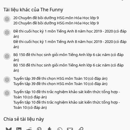
.
0
Tài liệu khác của The Funny
0
s
20 Chuyên đề bồi dưỡng HSG môn Hóa Học lớp 9
a
icon tài liệu
o
20 Chuyên đề bồi dưỡng HSG môn Hóa Học lớp 9
Đề thi cuối học kỳ 1 môn Tiếng Anh 8 năm học 2019 - 2020 (có đáp
icon tài liệu
án)
Đề thi cuối học kỳ 1 môn Tiếng Anh 8 năm học 2019 - 2020 (có đáp
án)
Bộ 150 đề thi học sinh giỏi môn Tiếng Anh lớp 6 các năm (có đáp
icon tài liệu
án)
Bộ 150 đề thi học sinh giỏi môn Tiếng Anh lớp 6 các năm (có đáp
án)
Tuyển tập 39 đề thi chọn HSG môn Toán 10 (có đáp án)
icon tài liệu
Tuyển tập 39 đề thi chọn HSG môn Toán 10 (có đáp án)
Tuyển tập 10 đề thi trắc nghiệm khảo sát kiến thức tổng hợp -
icon tài liệu
Toán 10 (có đáp án)
Tuyển tập 10 đề thi trắc nghiệm khảo sát kiến thức tổng hợp -
Toán 10 (có đáp án)
Chia sẻ tài liệu này
Bluesky
LinkedIn
Reddit
Pinterest
Tumblr
WhatsApp
Email
Link