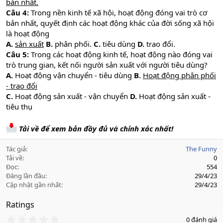
bản nhất.
Câu 4:
Trong nền kinh tế xã hội, hoạt động đóng vai trò cơ
bản nhất, quyết định các hoạt động khác của đời sống xã hội
là hoạt động
A.
sản xuất
B.
phân phối.
C.
tiêu dùng
D.
trao đổi.
Câu 5:
Trong các hoạt động kinh tế, hoạt động nào đóng vai
trò trung gian, kết nối người sản xuất với người tiêu dùng?
A.
Hoạt động vận chuyển - tiêu dùng
B.
Hoạt động phân phối
- trao đổi
C.
Hoạt động sản xuất - vận chuyển
D.
Hoạt động sản xuất -
tiêu thụ
Tải về để xem bản đầy đủ và chính xác nhất!
Tác giả
The Funny
Tải về
0
Đọc
554
Đăng lần đầu
29/4/23
Cập nhật gần nhất
29/4/23
Ratings
0
0 đánh giá