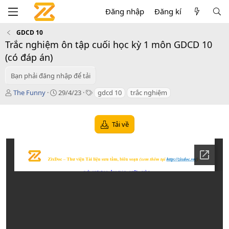
Đăng nhập
Đăng kí
GDCD 10
Trắc nghiệm ôn tập cuối học kỳ 1 môn GDCD 10
(có đáp án)
Bạn phải đăng nhập để tải
T
C
T
The Funny
29/4/23
gdcd 10
trắc nghiệm
á
r
a
c
e
g
g
a
s
Tải về
i
t
ả
i
o
n
d
a
t
e