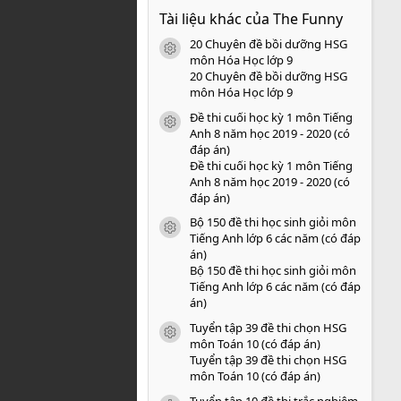
0
Tài liệu khác của The Funny
0
s
20 Chuyên đề bồi dưỡng HSG
a
icon tài liệu
o
môn Hóa Học lớp 9
20 Chuyên đề bồi dưỡng HSG
môn Hóa Học lớp 9
Đề thi cuối học kỳ 1 môn Tiếng
icon tài liệu
Anh 8 năm học 2019 - 2020 (có
đáp án)
Đề thi cuối học kỳ 1 môn Tiếng
Anh 8 năm học 2019 - 2020 (có
đáp án)
Bộ 150 đề thi học sinh giỏi môn
icon tài liệu
Tiếng Anh lớp 6 các năm (có đáp
án)
Bộ 150 đề thi học sinh giỏi môn
Tiếng Anh lớp 6 các năm (có đáp
án)
Tuyển tập 39 đề thi chọn HSG
icon tài liệu
môn Toán 10 (có đáp án)
Tuyển tập 39 đề thi chọn HSG
môn Toán 10 (có đáp án)
Tuyển tập 10 đề thi trắc nghiệm