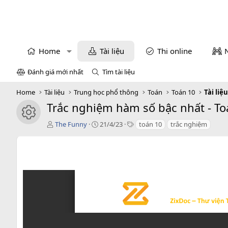
Home
Tài liệu
Thi online
Đánh giá mới nhất
Tìm tài liệu
Home
Tài liệu
Trung học phổ thông
Toán
Toán 10
Tài liệ
Trắc nghiệm hàm số bậc nhất - To
icon tài liệu
T
C
T
The Funny
21/4/23
toán 10
trắc nghiệm
á
r
a
c
e
g
g
a
s
i
t
ả
i
o
n
d
a
t
e