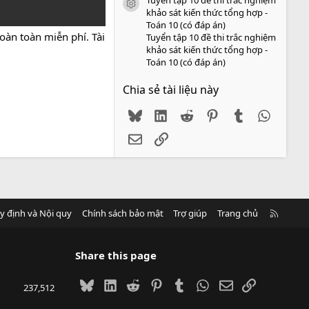
icon tài liệu
khảo sát kiến thức tổng hợp -
Toán 10 (có đáp án)
oàn toàn miễn phí. Tài
Tuyển tập 10 đề thi trắc nghiệm
khảo sát kiến thức tổng hợp -
Toán 10 (có đáp án)
Chia sẻ tài liệu này
Bluesky
LinkedIn
Reddit
Pinterest
Tumblr
WhatsA
Email
Link
R
y định và Nội quy
Chính sách bảo mật
Trợ giúp
Trang chủ
S
S
Share this page
Bluesky
LinkedIn
Reddit
Pinterest
Tumblr
WhatsApp
Email
Link
237,512