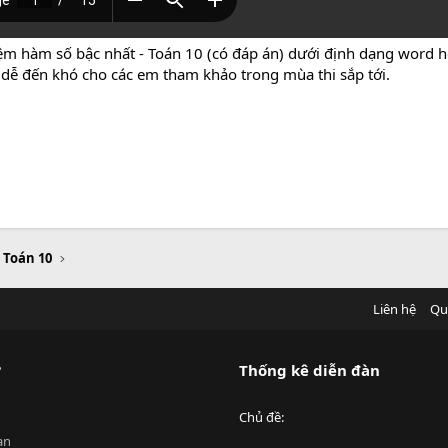
ệm hàm số bậc nhất - Toán 10 (có đáp án) dưới định dạng word h
ừ dễ đến khó cho các em tham khảo trong mùa thi sắp tới.
u Toán 10
Liên hệ
Qu
?
Thống kê diễn đàn
Chủ đề
an