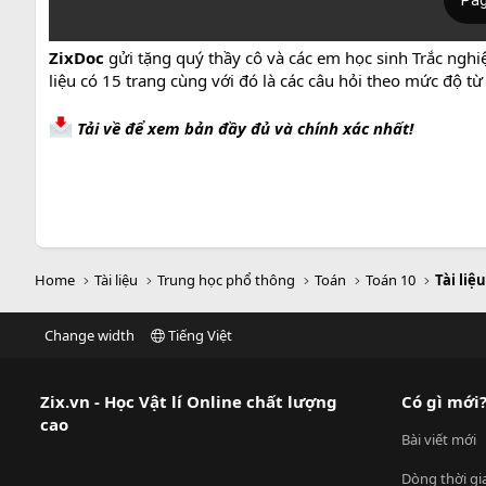
ZixDoc
gửi tặng quý thầy cô và các em học sinh Trắc nghi
liệu có 15 trang cùng với đó là các câu hỏi theo mức độ t
Tải về để xem bản đầy đủ và chính xác nhất!
Home
Tài liệu
Trung học phổ thông
Toán
Toán 10
Tài liệ
Change width
Tiếng Việt
Zix.vn - Học Vật lí Online chất lượng
Có gì mới
cao
Bài viết mới
Dòng thời gi