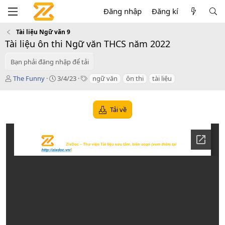
Đăng nhập
Đăng kí
Tài liệu Ngữ văn 9
Tài liệu ôn thi Ngữ văn THCS năm 2022
Bạn phải đăng nhập để tải
T
C
T
The Funny
3/4/23
ngữ văn
ôn thi
tài liệu
á
r
a
c
e
g
g
a
s
Tải về
i
t
ả
i
o
n
d
a
t
e