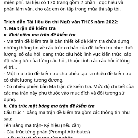
miễn phí. Tài liệu có 170 trang gồm 2 phần : đọc hiểu và
phần làm văn, cho các em ôn tập trong mùa thi sắp tới.
Trích dẫn Tài liệu ôn thi Ngữ văn THCS năm 2022:
1. Ma trận đề kiểm tra
a. Khái niệm ma trận đề kiểm tra
- Ma trận đề kiểm tra là bản thiết kế đề kiểm tra chứa đựng
những thông tin về cấu trúc cơ bản của đề kiểm tra như: thời
lượng, số câu hỏi, dạng thức câu hỏi; lĩnh vực kiến thức, cấp
độ năng lực của từng câu hỏi, thuộc tính các câu hỏi ở từng
vị trí…
- Một ma trận đề kiểm tra cho phép tạo ra nhiều đề kiểm tra
có chất lượng tương đương.
- Có nhiều phiên bản Ma trận đề kiểm tra. Mức độ chi tiết của
các ma trận này phụ thuộc vào mục đích và đối tượng sử
dụng.
b. Cấu trúc một bảng ma trận đề kiểm tra
Cấu trúc 1 bảng ma trận đề kiểm tra gồm các thông tin như
sau:
Tên Bảng ma trận- Ký hiệu (nếu cần)
- Cấu trúc từng phần (Prompt Attributes)