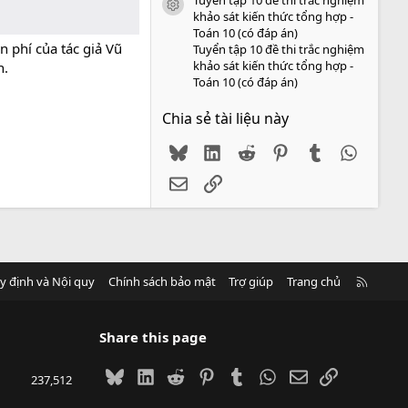
icon tài liệu
khảo sát kiến thức tổng hợp -
Toán 10 (có đáp án)
 phí của tác giả Vũ
Tuyển tập 10 đề thi trắc nghiệm
khảo sát kiến thức tổng hợp -
n.
Toán 10 (có đáp án)
Chia sẻ tài liệu này
Bluesky
LinkedIn
Reddit
Pinterest
Tumblr
WhatsA
Email
Link
R
y định và Nội quy
Chính sách bảo mật
Trợ giúp
Trang chủ
S
S
Share this page
Bluesky
LinkedIn
Reddit
Pinterest
Tumblr
WhatsApp
Email
Link
237,512