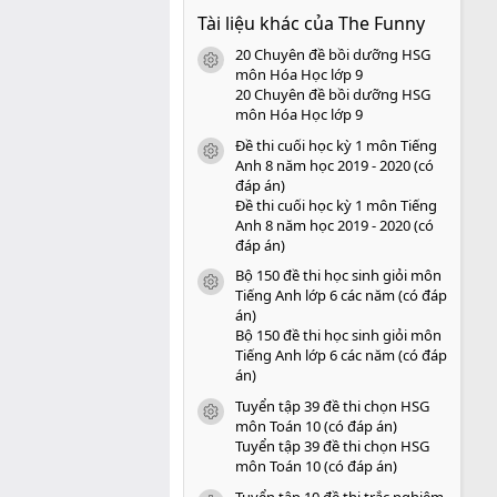
0
Tài liệu khác của The Funny
0
s
20 Chuyên đề bồi dưỡng HSG
a
icon tài liệu
o
môn Hóa Học lớp 9
20 Chuyên đề bồi dưỡng HSG
môn Hóa Học lớp 9
Đề thi cuối học kỳ 1 môn Tiếng
icon tài liệu
Anh 8 năm học 2019 - 2020 (có
đáp án)
Đề thi cuối học kỳ 1 môn Tiếng
Anh 8 năm học 2019 - 2020 (có
đáp án)
Bộ 150 đề thi học sinh giỏi môn
icon tài liệu
Tiếng Anh lớp 6 các năm (có đáp
án)
Bộ 150 đề thi học sinh giỏi môn
Tiếng Anh lớp 6 các năm (có đáp
án)
Tuyển tập 39 đề thi chọn HSG
icon tài liệu
môn Toán 10 (có đáp án)
Tuyển tập 39 đề thi chọn HSG
môn Toán 10 (có đáp án)
Tuyển tập 10 đề thi trắc nghiệm