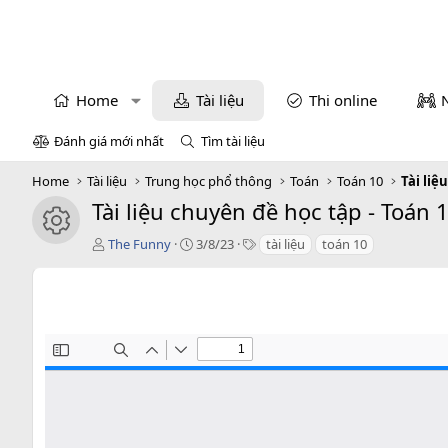
Home
Tài liệu
Thi online
Đánh giá mới nhất
Tìm tài liệu
Home
Tài liệu
Trung học phổ thông
Toán
Toán 10
Tài liệ
Tài liệu chuyên đề học tập - Toán 
icon tài liệu
T
C
T
The Funny
3/8/23
tài liệu
toán 10
á
r
a
c
e
g
g
a
s
i
t
ả
i
o
n
d
a
t
e