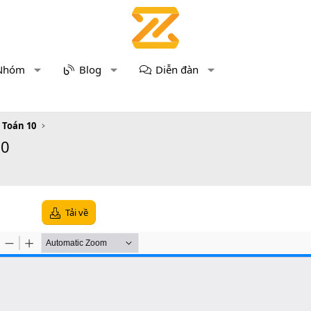
Nhóm
Blog
Diễn đàn
u Toán 10
10
Tải về