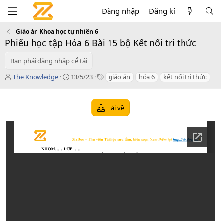
Đăng nhập
Đăng kí
Giáo án Khoa học tự nhiên 6
Phiếu học tập Hóa 6 Bài 15 bộ Kết nối tri thức
Bạn phải đăng nhập để tải
T
C
T
The Knowledge
13/5/23
giáo án
hóa 6
kết nối tri thức
á
r
a
c
e
g
g
a
s
Tải về
i
t
ả
i
o
n
d
a
t
e