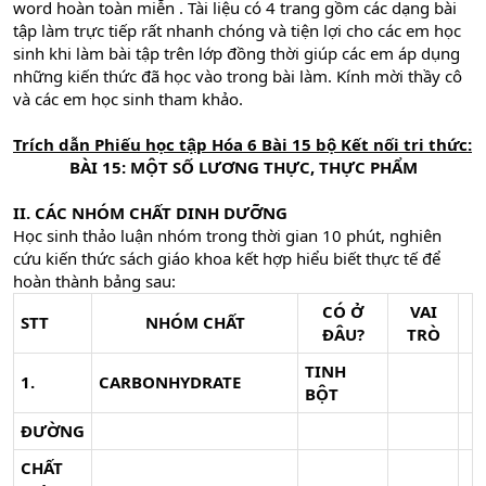
word hoàn toàn miễn . Tài liệu có 4 trang gồm các dạng bài
tập làm trực tiếp rất nhanh chóng và tiện lợi cho các em học
sinh khi làm bài tập trên lớp đồng thời giúp các em áp dụng
những kiến thức đã học vào trong bài làm. Kính mời thầy cô
và các em học sinh tham khảo.
Trích dẫn
Phiếu học tập Hóa 6 Bài 15
bộ Kết nối tri thức
:
BÀI 15: MỘT SỐ LƯƠNG THỰC, THỰC PHẨM
II. CÁC NHÓM CHẤT DINH DƯỠNG
Học sinh thảo luận nhóm trong thời gian 10 phút, nghiên
cứu kiến thức sách giáo khoa kết hợp hiểu biết thực tế để
hoàn thành bảng sau:
CÓ Ở
VAI
STT
NHÓM CHẤT
ĐÂU?
TRÒ
TINH
1.
CARBONHYDRATE
BỘT
ĐƯỜNG
CHẤT