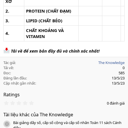
XƠ
2.
PROTEIN (CHẤT ĐẠM)
3.
LIPID (CHẤT BÉO)
CHẤT KHOÁNG VÀ
4.
VITAMIN
Tải về để xem bản đầy đủ và chính xác nhất!
Tác giả
The Knowledge
Tải về
0
Đọc
585
Đăng lần đầu
13/5/23
Cập nhật gần nhất
13/5/23
Ratings
0
0 đánh giá
.
0
Tài liệu khác của The Knowledge
0
s
Bài giảng dãy số, cấp số cộng và cấp số nhân Toán 11 sách Cánh
a
icon tài liệu
diều