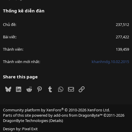
Thống kê diễn đàn
Chủ đề
237,512
Bài viết
277,422
Thành viên
139,459
Thành viên mới nhất
khanhndg.10.02.2015
Share this page
Bluesky
LinkedIn
Reddit
Pinterest
Tumblr
WhatsApp
Email
Link
®
Community platform by XenForo
© 2010-2026 XenForo Ltd.
Parts of this site powered by
add-ons from DragonByte™
©2011-2026
DragonByte Technologies
(
Details
)
Design by:
Pixel Exit