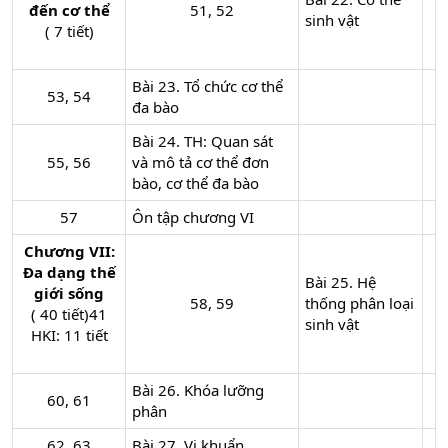
đến cơ thể
51, 52​
sinh vật
( 7 tiết)
Bài 23. Tổ chức cơ thể
53, 54​
đa bào
Bài 24. TH: Quan sát
55, 56​
và mô tả cơ thể đơn
bào, cơ thể đa bào
57​
Ôn tập chương VI
Chương VII:
Đa dạng thế
Bài 25. Hệ
giới sống
58, 59​
thống phân loại
( 40 tiết)41
sinh vật
HKI: 11 tiết
Bài 26. Khóa lưỡng
60, 61​
phân
62, 63​
Bài 27. Vi khuẩn