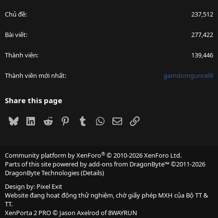
Chủ đề
237,512
Bài viết
277,422
Thành viên
139,446
Thành viên mới nhất
gamdomguncel9
Share this page
Bluesky
LinkedIn
Reddit
Pinterest
Tumblr
WhatsApp
Email
Link
®
Community platform by XenForo
© 2010-2026 XenForo Ltd.
Parts of this site powered by
add-ons from DragonByte™
©2011-2026
DragonByte Technologies
(
Details
)
Design by:
Pixel Exit
Website đang hoạt động thử nghiệm, chờ giấy phép MXH của Bộ TT &
TT.
XenPorta 2 PRO
© Jason Axelrod of
8WAYRUN