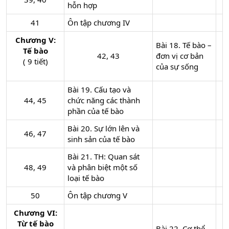
hỗn hợp
41​
Ôn tập chương IV
Chương V:
Bài 18. Tế bào –
Tế bào
42, 43​
đơn vị cơ bản
( 9 tiết)
của sự sống
Bài 19. Cấu tạo và
44, 45​
chức năng các thành
phần của tế bào
Bài 20. Sự lớn lên và
46, 47​
sinh sản của tế bào
Bài 21. TH: Quan sát
48, 49​
và phân biệt một số
loại tế bào
50​
Ôn tập chương V
Chương VI:
Từ tế bào
Bài 22. Cơ thể