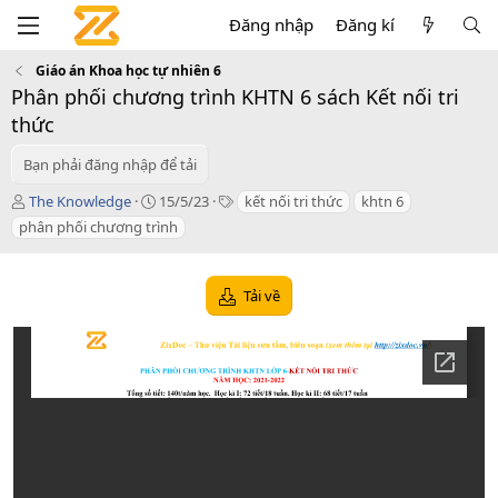
Đăng nhập
Đăng kí
Giáo án Khoa học tự nhiên 6
Phân phối chương trình KHTN 6 sách Kết nối tri
thức
Bạn phải đăng nhập để tải
T
C
T
The Knowledge
15/5/23
kết nối tri thức
khtn 6
á
r
a
phân phối chương trình
c
e
g
g
a
s
i
t
Tải về
ả
i
o
n
d
a
t
e