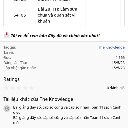
Bài 28. TH: Làm sữa
64, 65​
chua và quan sát vi
khuẩn
Tải về để xem bản đầy đủ và chính xác nhất!
Tác giả
The Knowledge
Tải về
4
Đọc
1,166
Đăng lần đầu
15/5/23
Cập nhật gần nhất
15/5/23
Ratings
0
0 đánh giá
.
0
Tài liệu khác của The Knowledge
0
s
Bài giảng dãy số, cấp số cộng và cấp số nhân Toán 11 sách Cánh
a
icon tài liệu
o
diều
Bài giảng dãy số, cấp số cộng và cấp số nhân Toán 11 sách Cánh
diều