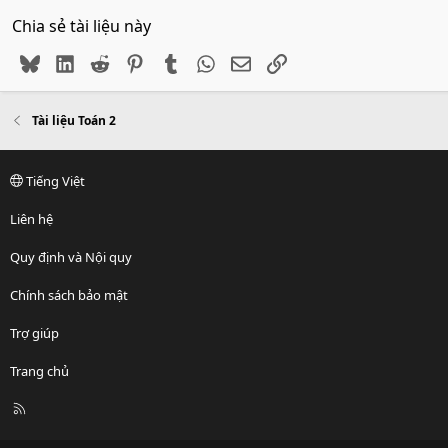
Chia sẻ tài liệu này
Bluesky
LinkedIn
Reddit
Pinterest
Tumblr
WhatsApp
Email
Link
Tài liệu Toán 2
Tiếng Việt
Liên hệ
Quy định và Nội quy
Chính sách bảo mật
Trợ giúp
Trang chủ
R
S
S