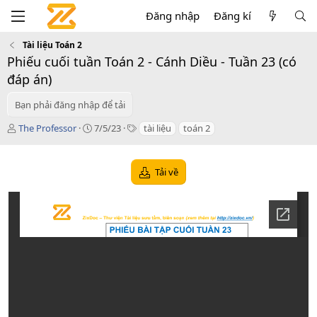
Đăng nhập
Đăng kí
Tài liệu Toán 2
Phiếu cuối tuần Toán 2 - Cánh Diều - Tuần 23 (có
đáp án)
Bạn phải đăng nhập để tải
T
C
T
The Professor
7/5/23
tài liệu
toán 2
á
r
a
c
e
g
g
a
s
Tải về
i
t
ả
i
o
n
d
a
t
e