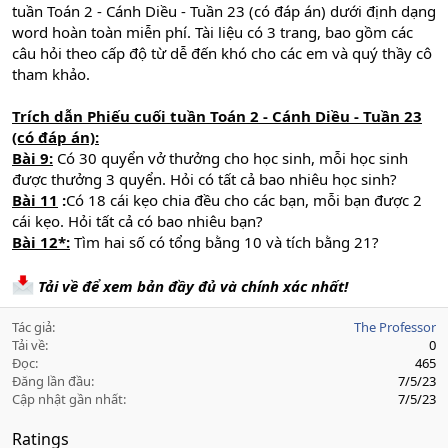
tuần Toán 2 - Cánh Diều - Tuần 23 (có đáp án) dưới định dạng
word hoàn toàn miễn phí. Tài liệu có 3 trang, bao gồm các
câu hỏi theo cấp độ từ dễ đến khó cho các em và quý thầy cô
tham khảo.
Trích dẫn Phiếu cuối tuần Toán 2 - Cánh Diều - Tuần 23
(có đáp án):
Bài 9:
Có 30 quyển vở thưởng cho học sinh, mỗi học sinh
được thưởng 3 quyển. Hỏi có tất cả bao nhiêu học sinh?
Bài 11
:
Có 18 cái kẹo chia đều cho các bạn, mỗi bạn được 2
cái kẹo. Hỏi tất cả có bao nhiêu bạn?
Bài 12*:
Tìm hai số có tổng bằng 10 và tích bằng 21?
Tải về để xem bản đầy đủ và chính xác nhất!
Tác giả
The Professor
Tải về
0
Đọc
465
Đăng lần đầu
7/5/23
Cập nhật gần nhất
7/5/23
Ratings