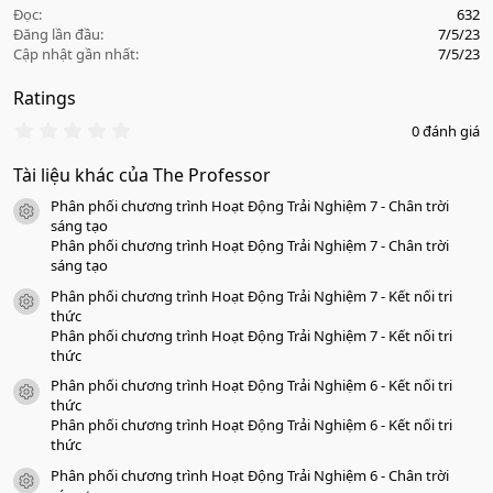
Đọc
632
Đăng lần đầu
7/5/23
Cập nhật gần nhất
7/5/23
Ratings
0
0 đánh giá
.
0
Tài liệu khác của The Professor
0
s
Phân phối chương trình Hoạt Động Trải Nghiệm 7 - Chân trời
a
icon tài liệu
o
sáng tạo
Phân phối chương trình Hoạt Động Trải Nghiệm 7 - Chân trời
sáng tạo
Phân phối chương trình Hoạt Động Trải Nghiệm 7 - Kết nối tri
icon tài liệu
thức
Phân phối chương trình Hoạt Động Trải Nghiệm 7 - Kết nối tri
thức
Phân phối chương trình Hoạt Động Trải Nghiệm 6 - Kết nối tri
icon tài liệu
thức
Phân phối chương trình Hoạt Động Trải Nghiệm 6 - Kết nối tri
thức
Phân phối chương trình Hoạt Động Trải Nghiệm 6 - Chân trời
icon tài liệu