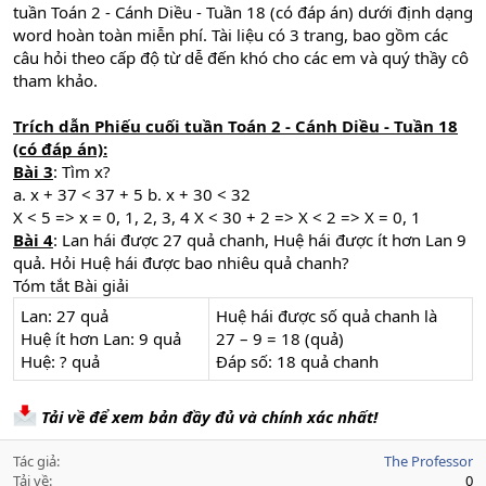
tuần Toán 2 - Cánh Diều - Tuần 18 (có đáp án) dưới định dạng
word hoàn toàn miễn phí. Tài liệu có 3 trang, bao gồm các
câu hỏi theo cấp độ từ dễ đến khó cho các em và quý thầy cô
tham khảo.
Trích dẫn Phiếu cuối tuần Toán 2 - Cánh Diều - Tuần 18
(có đáp án):
Bài 3
: Tìm x?
a. x + 37 < 37 + 5 b. x + 30 < 32
X < 5 => x = 0, 1, 2, 3, 4 X < 30 + 2 => X < 2 => X = 0, 1
Bài 4
: Lan hái được 27 quả chanh, Huệ hái được ít hơn Lan 9
quả. Hỏi Huệ hái được bao nhiêu quả chanh?
Tóm tắt Bài giải
Lan: 27 quả
Huệ hái được số quả chanh là
Huệ ít hơn Lan: 9 quả
27 – 9 = 18 (quả)
Huệ: ? quả
Đáp số: 18 quả chanh
Tải về để xem bản đầy đủ và chính xác nhất!
Tác giả
The Professor
Tải về
0