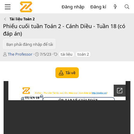
Đăng nhập
Đăng kí
Tài liệu Toán 2
Phiếu cuối tuần Toán 2 - Cánh Diều - Tuần 18 (có
đáp án)
Bạn phải đăng nhập để tải
T
C
T
The Professor
7/5/23
tài liệu
toán 2
á
r
a
c
e
g
g
a
s
Tải về
i
t
ả
i
o
n
d
a
t
e