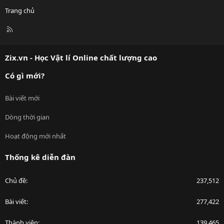
Trang chủ
R
S
S
Zix.vn - Học Vật lí Online chất lượng cao
Có gì mới?
Bài viết mới
Dòng thời gian
Hoạt động mới nhất
Thống kê diễn đàn
Chủ đề
237,512
Bài viết
277,422
Thành viên
139,465