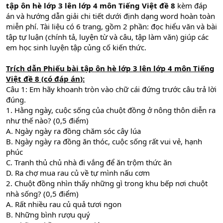
tập ôn hè lớp 3 lên lớp 4 môn Tiếng Việt đề 8
kèm đáp
án và hướng dẫn giải chi tiết dưới định dạng word hoàn toàn
miễn phí. Tài liệu có 6 trang, gồm 2 phần: đọc hiểu văn và bài
tập tự luận (chính tả, luyện từ và câu, tập làm văn) giúp các
em học sinh luyện tập củng cố kiến thức.
Trích dẫn
Phiếu bài tập ôn hè lớp 3 lên lớp 4 môn Tiếng
Việt đề 8
(có đáp án
)
:
Câu 1: Em hãy khoanh tròn vào chữ cái đứng trước câu trả lời
đúng.
1. Hằng ngày, cuộc sống của chuột đồng ở nông thôn diễn ra
như thế nào? (0,5 điểm)
A. Ngày ngày ra đồng chăm sóc cây lúa
B. Ngày ngày ra đồng ăn thóc, cuộc sống rất vui vẻ, hạnh
phúc
C. Tranh thủ chủ nhà đi vắng để ăn trộm thức ăn
D. Ra chợ mua rau củ về tự mình nấu cơm
2. Chuột đồng nhìn thấy những gì trong khu bếp nơi chuột
nhà sống? (0,5 điểm)
A. Rất nhiều rau củ quả tươi ngon
B. Những bình rượu quý