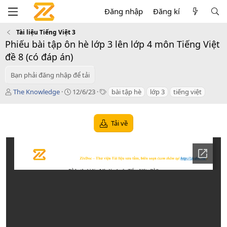
Đăng nhập
Đăng kí
Tài liệu Tiếng Việt 3
Phiếu bài tập ôn hè lớp 3 lên lớp 4 môn Tiếng Việt
đề 8 (có đáp án)
Bạn phải đăng nhập để tải
T
C
T
The Knowledge
12/6/23
bài tập hè
lớp 3
tiếng việt
á
r
a
c
e
g
g
a
s
Tải về
i
t
ả
i
o
n
d
a
t
e