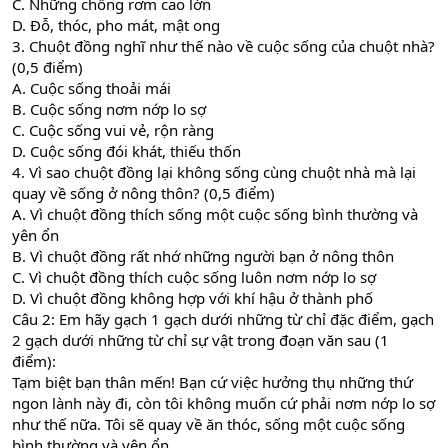
C. Những chồng rơm cao lớn
D. Đỗ, thóc, pho mát, mật ong
3. Chuột đồng nghĩ như thế nào về cuộc sống của chuột nhà?
(0,5 điểm)
A. Cuộc sống thoải mái
B. Cuộc sống nơm nớp lo sợ
C. Cuộc sống vui vẻ, rộn ràng
D. Cuộc sống đói khát, thiếu thốn
4. Vì sao chuột đồng lại không sống cùng chuột nhà mà lại
quay về sống ở nông thôn? (0,5 điểm)
A. Vì chuột đồng thích sống một cuộc sống bình thường và
yên ổn
B. Vì chuột đồng rất nhớ những người bạn ở nông thôn
C. Vì chuột đồng thích cuộc sống luôn nơm nớp lo sợ
D. Vì chuột đồng không hợp với khí hậu ở thành phố
Câu 2: Em hãy gạch 1 gạch dưới những từ chỉ đặc điểm, gạch
2 gạch dưới những từ chỉ sự vật trong đoạn văn sau (1
điểm):
Tạm biệt bạn thân mến! Bạn cứ việc hưởng thụ những thứ
ngon lành này đi, còn tôi không muốn cứ phải nơm nớp lo sợ
như thế nữa. Tôi sẽ quay về ăn thóc, sống một cuộc sống
bình thường và yên ổn.