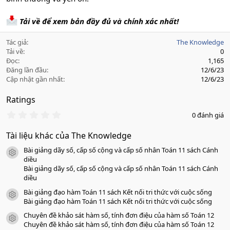
Tải về để xem bản đầy đủ và chính xác nhất!
Tác giả
The Knowledge
Tải về
0
Đọc
1,165
Đăng lần đầu
12/6/23
Cập nhật gần nhất
12/6/23
Ratings
0
0 đánh giá
.
0
Tài liệu khác của The Knowledge
0
s
Bài giảng dãy số, cấp số cộng và cấp số nhân Toán 11 sách Cánh
a
icon tài liệu
o
diều
Bài giảng dãy số, cấp số cộng và cấp số nhân Toán 11 sách Cánh
diều
Bài giảng đạo hàm Toán 11 sách Kết nối tri thức với cuộc sống
icon tài liệu
Bài giảng đạo hàm Toán 11 sách Kết nối tri thức với cuộc sống
Chuyên đề khảo sát hàm số, tính đơn điệu của hàm số Toán 12
icon tài liệu
Chuyên đề khảo sát hàm số, tính đơn điệu của hàm số Toán 12