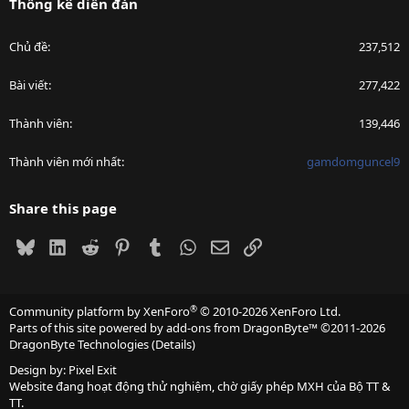
Thống kê diễn đàn
Chủ đề
237,512
Bài viết
277,422
Thành viên
139,446
Thành viên mới nhất
gamdomguncel9
Share this page
Bluesky
LinkedIn
Reddit
Pinterest
Tumblr
WhatsApp
Email
Link
®
Community platform by XenForo
© 2010-2026 XenForo Ltd.
Parts of this site powered by
add-ons from DragonByte™
©2011-2026
DragonByte Technologies
(
Details
)
Design by:
Pixel Exit
Website đang hoạt động thử nghiệm, chờ giấy phép MXH của Bộ TT &
TT.