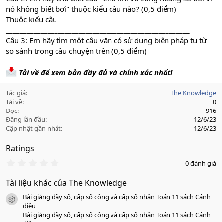
nó không biết bơi" thuộc kiểu câu nào? (0,5 điểm)
Thuộc kiểu câu
_____________________________________________________
Câu 3: Em hãy tìm một câu văn có sử dụng biện pháp tu từ
so sánh trong câu chuyện trên (0,5 điểm)
Tải về để xem bản đầy đủ và chính xác nhất!
Tác giả
The Knowledge
Tải về
0
Đọc
916
Đăng lần đầu
12/6/23
Cập nhật gần nhất
12/6/23
Ratings
0
0 đánh giá
.
0
Tài liệu khác của The Knowledge
0
s
Bài giảng dãy số, cấp số cộng và cấp số nhân Toán 11 sách Cánh
a
icon tài liệu
o
diều
Bài giảng dãy số, cấp số cộng và cấp số nhân Toán 11 sách Cánh