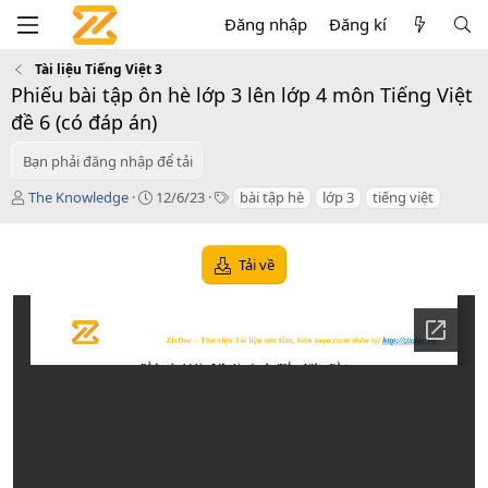
Đăng nhập
Đăng kí
Tài liệu Tiếng Việt 3
Phiếu bài tập ôn hè lớp 3 lên lớp 4 môn Tiếng Việt
đề 6 (có đáp án)
Bạn phải đăng nhập để tải
T
C
T
The Knowledge
12/6/23
bài tập hè
lớp 3
tiếng việt
á
r
a
c
e
g
g
a
s
Tải về
i
t
ả
i
o
n
d
a
t
e