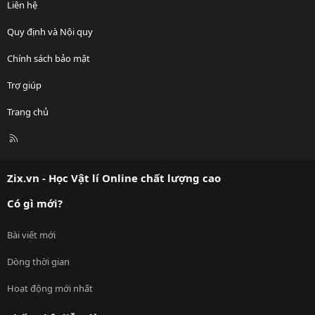
Liên hệ
Quy định và Nội quy
Chính sách bảo mật
Trợ giúp
Trang chủ
R
S
S
Zix.vn - Học Vật lí Online chất lượng cao
Có gì mới?
Bài viết mới
Dòng thời gian
Hoạt động mới nhất