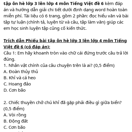
tập ôn hè lớp 3 lên lớp 4 môn Tiếng Việt đề 6
kèm đáp
án và hướng dẫn giải chi tiết dưới định dạng word hoàn toàn
miễn phí. Tài liệu có 6 trang, gồm 2 phần: đọc hiểu văn và bài
tập tự luận (chính tả, luyện từ và câu, tập làm văn) giúp các
em học sinh luyện tập củng cố kiến thức.
Trích dẫn
Phiếu bài tập ôn hè lớp 3 lên lớp 4 môn Tiếng
Việt đề 6
(có đáp án
)
:
Câu 1: Em hãy khoanh tròn vào chữ cái đứng trước câu trả lời
đúng.
1. Nhân vật chính của câu chuyện trên là ai? (0,5 điểm)
A. Đoàn thủy thủ
B. Khỉ và cá heo
C. Hoang đảo
D. Cơn bão
2. Chiếc thuyền chở chú khỉ đã gặp phải điều gì giữa biển?
(0,5 điểm)
A. Vòi rồng
B. Động đất
C. Cơn bão