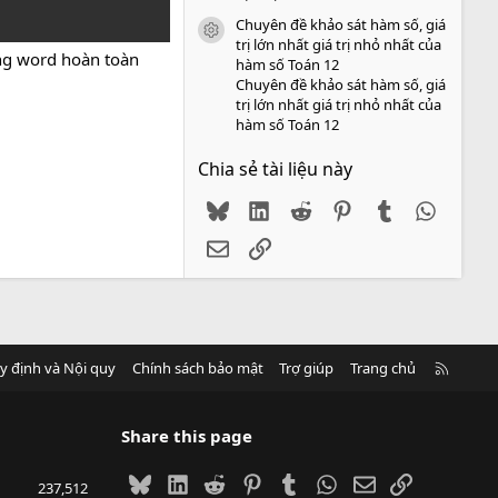
Chuyên đề khảo sát hàm số, giá
icon tài liệu
trị lớn nhất giá trị nhỏ nhất của
ng word hoàn toàn
hàm số Toán 12
Chuyên đề khảo sát hàm số, giá
trị lớn nhất giá trị nhỏ nhất của
hàm số Toán 12
Chia sẻ tài liệu này
Bluesky
LinkedIn
Reddit
Pinterest
Tumblr
WhatsA
Email
Link
R
y định và Nội quy
Chính sách bảo mật
Trợ giúp
Trang chủ
S
S
Share this page
Bluesky
LinkedIn
Reddit
Pinterest
Tumblr
WhatsApp
Email
Link
237,512