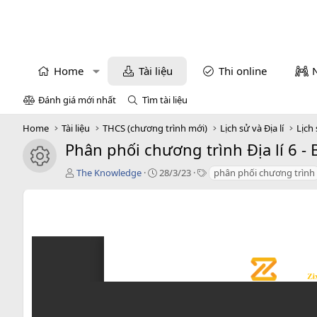
Home
Tài liệu
Thi online
Đánh giá mới nhất
Tìm tài liệu
Home
Tài liệu
THCS (chương trình mới)
Lịch sử và Địa lí
Lịch 
Phân phối chương trình Địa lí 6 -
icon tài liệu
T
C
T
The Knowledge
28/3/23
phân phối chương trình
á
r
a
c
e
g
g
a
s
i
t
ả
i
o
n
d
a
t
e