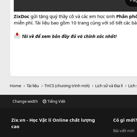
ZixDoc
gửi tặng quý thầy cô và các em học sinh
Phân phố
miễn phí. Tài liệu bao gồm 10 trang cùng với số tiết các b
Tải về để xem bản đầy đủ và chính xác nhất!
Home
Tài liệu
THCS (chương trình mới)
Lịch sử và Địa lí
Lịch 
Change width
Tiếng Việt
Zix.vn - Học Vật lí Online chất lượng
Có gì mới
cao
Bài viết mới