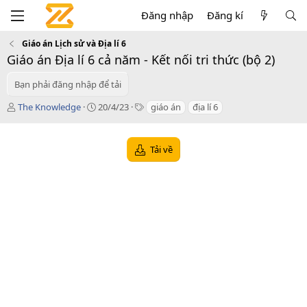
Đăng nhập
Đăng kí
Giáo án Lịch sử và Địa lí 6
Giáo án Địa lí 6 cả năm - Kết nối tri thức (bộ 2)
Bạn phải đăng nhập để tải
T
C
T
The Knowledge
20/4/23
giáo án
địa lí 6
á
r
a
c
e
g
g
a
s
Tải về
i
t
ả
i
o
n
d
a
t
e