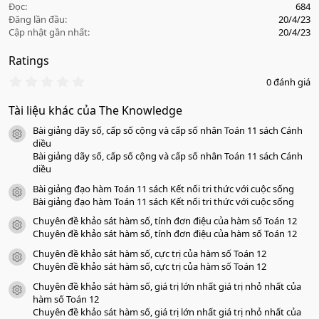
Đọc
684
Đăng lần đầu
20/4/23
Cập nhật gần nhất
20/4/23
Ratings
0
0 đánh giá
.
0
Tài liệu khác của The Knowledge
0
s
Bài giảng dãy số, cấp số cộng và cấp số nhân Toán 11 sách Cánh
a
icon tài liệu
o
diều
Bài giảng dãy số, cấp số cộng và cấp số nhân Toán 11 sách Cánh
diều
Bài giảng đạo hàm Toán 11 sách Kết nối tri thức với cuộc sống
icon tài liệu
Bài giảng đạo hàm Toán 11 sách Kết nối tri thức với cuộc sống
Chuyên đề khảo sát hàm số, tính đơn điệu của hàm số Toán 12
icon tài liệu
Chuyên đề khảo sát hàm số, tính đơn điệu của hàm số Toán 12
Chuyên đề khảo sát hàm số, cực trị của hàm số Toán 12
icon tài liệu
Chuyên đề khảo sát hàm số, cực trị của hàm số Toán 12
Chuyên đề khảo sát hàm số, giá trị lớn nhất giá trị nhỏ nhất của
icon tài liệu
hàm số Toán 12
Chuyên đề khảo sát hàm số, giá trị lớn nhất giá trị nhỏ nhất của