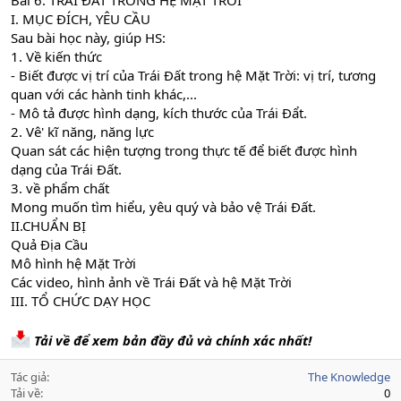
Bài 6. TRÁI ĐẤT TRONG HỆ MẶT TRỜI
I. MỤC ĐÍCH, YÊU CẦU
Sau bài học này, giúp HS:
1. Về kiến thức
- Biết được vị trí của Trái Đất trong hệ Mặt Trời: vị trí, tương
quan với các hành tinh khác,...
- Mô tả được hình dạng, kích thước của Trái Đẩt.
2. Vê' kĩ năng, năng lực
Quan sát các hiện tượng trong thực tế để biết được hình
dạng của Trái Đất.
3. về phẩm chất
Mong muốn tìm hiểu, yêu quý và bảo vệ Trái Đất.
II.CHUẨN BỊ
Quả Địa Cầu
Mô hình hệ Mặt Trời
Các video, hình ảnh về Trái Đất và hệ Mặt Trời
III. TỔ CHỨC DẠY HỌC
Tải về để xem bản đầy đủ và chính xác nhất!
Tác giả
The Knowledge
Tải về
0