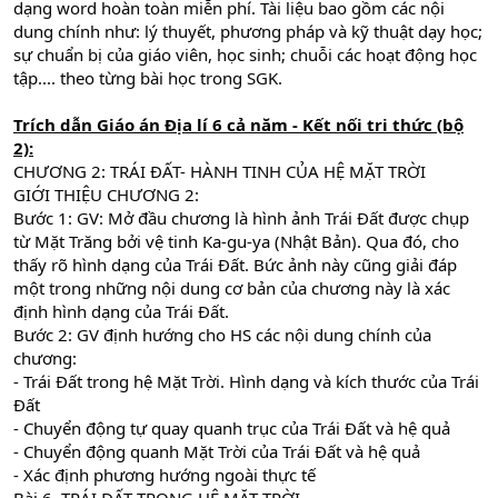
dạng word hoàn toàn miễn phí. Tài liệu bao gồm các nội
dung chính như: lý thuyết, phương pháp và kỹ thuật dạy học;
sự chuẩn bị của giáo viên, học sinh; chuỗi các hoạt động học
tập.... theo từng bài học trong SGK.
Trích dẫn Giáo án Địa lí 6 cả năm - Kết nối tri thức (bộ
2):
CHƯƠNG 2: TRÁI ĐẤT- HÀNH TINH CỦA HỆ MẶT TRỜI
GIỚI THIỆU CHƯƠNG 2:
Bước 1: GV: Mở đầu chương là hình ảnh Trái Đất được chụp
từ Mặt Trăng bởi vệ tinh Ka-gu-ya (Nhật Bản). Qua đó, cho
thấy rõ hình dạng của Trái Đất. Bức ảnh này cũng giải đáp
một trong những nội dung cơ bản của chương này là xác
định hình dạng của Trái Đất.
Bước 2: GV định hướng cho HS các nội dung chính của
chương:
- Trái Đất trong hệ Mặt Trời. Hình dạng và kích thước của Trái
Đất
- Chuyển động tự quay quanh trục của Trái Đất và hệ quả
- Chuyển động quanh Mặt Trời của Trái Đất và hệ quả
- Xác định phương hướng ngoài thực tế