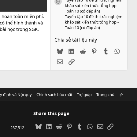
icon tài liệu
khảo sát kiến thức tổng hợp -
Toán 10 (có đáp án)
d hoàn toàn miễn phí.
Tuyển tập 10 đề thi trắc nghiệm
khảo sát kiến thức tổng hợp -
 có thể hình thành và
Toán 10 (có đáp án)
 bài học trong SGK.
Chia sẻ tài liệu này
Bluesky
LinkedIn
Reddit
Pinterest
Tumblr
WhatsA
Email
Link
R
y định và Nội quy
Chính sách bảo mật
Trợ giúp
Trang chủ
S
S
Share this page
Bluesky
LinkedIn
Reddit
Pinterest
Tumblr
WhatsApp
Email
Link
237,512