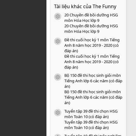
0
Tài liệu khác của The Funny
0
s
20 Chuyên đề bồi dưỡng HSG
a
icon tài liệu
o
môn Hóa Học lớp 9
20 Chuyên đề bồi dưỡng HSG
môn Hóa Học lớp 9
Đề thi cuối học kỳ 1 môn Tiếng
icon tài liệu
Anh 8 năm học 2019 - 2020 (có
đáp án)
Đề thi cuối học kỳ 1 môn Tiếng
Anh 8 năm học 2019 - 2020 (có
đáp án)
Bộ 150 đề thi học sinh giỏi môn
icon tài liệu
Tiếng Anh lớp 6 các năm (có đáp
án)
Bộ 150 đề thi học sinh giỏi môn
Tiếng Anh lớp 6 các năm (có đáp
án)
Tuyển tập 39 đề thi chọn HSG
icon tài liệu
môn Toán 10 (có đáp án)
Tuyển tập 39 đề thi chọn HSG
môn Toán 10 (có đáp án)
Tuyển tập 10 đề thi trắc nghiệm