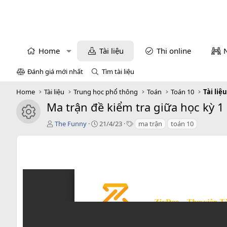
Home
Tài liệu
Thi online
Đánh giá mới nhất
Tìm tài liệu
Home
Tài liệu
Trung học phổ thông
Toán
Toán 10
Tài liệ
Ma trận đề kiểm tra giữa học kỳ 1 
icon tài liệu
T
C
T
The Funny
21/4/23
ma trận
toán 10
á
r
a
c
e
g
g
a
s
i
t
ả
i
o
n
d
a
t
e