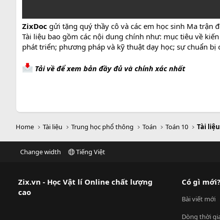
ZixDoc
gửi tặng quý thầy cô và các em học sinh Ma trận đ
Tài liệu bao gồm các nội dung chính như: mục tiêu về kiến
phát triển; phương pháp và kỹ thuật dạy học; sự chuẩn bị c
Tải về để xem bản đầy đủ và chính xác nhất
Home
Tài liệu
Trung học phổ thông
Toán
Toán 10
Tài liệ
Change width
Tiếng Việt
Zix.vn - Học Vật lí Online chất lượng
Có gì mới
cao
Bài viết mới
Dòng thời gi