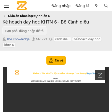
Đăng nhập
Đăng kí
Giáo án Khoa học tự nhiên 6
Kế hoạch dạy học KHTN 6 - Bộ Cánh diều
Bạn phải đăng nhập để tải
T
C
T
The Knowledge
14/5/23
cánh diều
hế hoạch dạy hoc
á
r
a
khtn 6
c
e
g
g
a
s
i
t
Tải về
ả
i
o
n
d
a
t
e