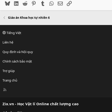
Bluesky
LinkedIn
Reddit
Pinterest
Tumblr
WhatsApp
Email
Link
Giáo án Khoa học tự nhiên 6
Tiếng Việt
Liên hệ
Quy định và Nội quy
Chính sách bảo mật
Trợ giúp
Trang chủ
R
S
S
Zix.vn - Học Vật lí Online chất lượng cao