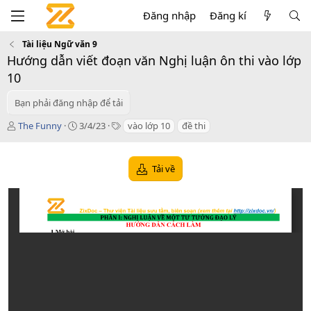
Đăng nhập
Đăng kí
Tài liệu Ngữ văn 9
Hướng dẫn viết đoạn văn Nghị luận ôn thi vào lớp
10
Bạn phải đăng nhập để tải
T
C
T
The Funny
3/4/23
vào lớp 10
đề thi
á
r
a
c
e
g
g
a
s
Tải về
i
t
ả
i
o
n
d
a
t
e