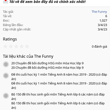
Tải về để xem bản đầy đủ và chính xác nhất!
Tác giả
The Funny
Tải về
6
Đọc
1,027
Đăng lần đầu
3/4/23
Cập nhật gần nhất
3/4/23
Ratings
0
0 đánh giá
.
0
Tài liệu khác của The Funny
0
s
20 Chuyên đề bồi dưỡng HSG môn Hóa Học lớp 9
a
icon tài liệu
o
20 Chuyên đề bồi dưỡng HSG môn Hóa Học lớp 9
Đề thi cuối học kỳ 1 môn Tiếng Anh 8 năm học 2019 - 2020 (có đáp
icon tài liệu
án)
Đề thi cuối học kỳ 1 môn Tiếng Anh 8 năm học 2019 - 2020 (có đáp
án)
Bộ 150 đề thi học sinh giỏi môn Tiếng Anh lớp 6 các năm (có đáp
icon tài liệu
án)
Bộ 150 đề thi học sinh giỏi môn Tiếng Anh lớp 6 các năm (có đáp
án)