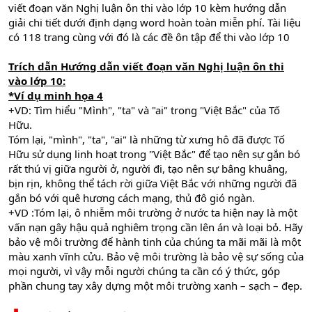
viết đoạn văn Nghị luận ôn thi vào lớp 10 kèm hướng dẫn
giải chi tiết dưới định dạng word hoàn toàn miễn phí. Tài liệu
có 118 trang cùng với đó là các đề ôn tập để thi vào lớp 10
Trích dẫn Hướng dẫn viết đoạn văn Nghị luận ôn thi
vào lớp 10:
*Ví dụ minh họa 4
+VD: Tìm hiểu "Mình", "ta" và "ai" trong "Việt Bắc" của Tố
Hữu.
Tóm lại, "mình", "ta", "ai" là những từ xưng hô đã được Tố
Hữu sử dụng linh hoạt trong "Việt Bắc" để tạo nên sự gắn bó
rất thú vị giữa người ở, người đi, tạo nên sự bâng khuâng,
bịn rịn, không thể tách rời giữa Việt Bắc với những người đã
gắn bó với quê hương cách mạng, thủ đô gió ngàn.
+VD :Tóm lại, ô nhiễm môi trường ở nước ta hiện nay là một
vấn nạn gây hậu quả nghiêm trọng cần lên án và loại bỏ. Hãy
bảo vệ môi trường để hành tinh của chúng ta mãi mãi là một
màu xanh vĩnh cửu. Bảo vệ môi trường là bảo vệ sự sống của
mọi người, vì vậy mỗi người chúng ta cần có ý thức, góp
phần chung tay xây dựng một môi trường xanh – sạch – đẹp.