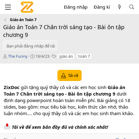
Đăng nhập
Đăng kí
Giáo án Toán 7
Giáo án Toán 7 Chân trời sáng tạo - Bài ôn tập
chương 9
Bạn phải đăng nhập để tải
T
C
T
The Funny
19/4/23
giáo án
toán 7
á
r
a
c
e
g
g
a
s
Tải về
i
t
ả
i
ZixDoc
gửi tặng quý thầy cô và các em học sinh
Giáo án
o
Toán 7 Chân trời sáng tạo - Bài ôn tập chương 9
dưới
n
định dạng powerpoint hoàn toàn miễn phí. Bài giảng có 18
d
a
slides, bao gồm: mục tiêu bài học, kiến thức cần nhớ, thảo
t
luận nhóm.... cho quý thầy cô và các em học sinh tham khảo.
e
Tải về để xem bản đầy đủ và chính xác nhất!