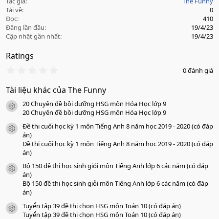
Tác giả
The Funny
Tải về
0
Đọc
410
Đăng lần đầu
19/4/23
Cập nhật gần nhất
19/4/23
Ratings
0
0 đánh giá
.
0
Tài liệu khác của The Funny
0
s
20 Chuyên đề bồi dưỡng HSG môn Hóa Học lớp 9
a
icon tài liệu
o
20 Chuyên đề bồi dưỡng HSG môn Hóa Học lớp 9
Đề thi cuối học kỳ 1 môn Tiếng Anh 8 năm học 2019 - 2020 (có đáp
icon tài liệu
án)
Đề thi cuối học kỳ 1 môn Tiếng Anh 8 năm học 2019 - 2020 (có đáp
án)
Bộ 150 đề thi học sinh giỏi môn Tiếng Anh lớp 6 các năm (có đáp
icon tài liệu
án)
Bộ 150 đề thi học sinh giỏi môn Tiếng Anh lớp 6 các năm (có đáp
án)
Tuyển tập 39 đề thi chọn HSG môn Toán 10 (có đáp án)
icon tài liệu
Tuyển tập 39 đề thi chọn HSG môn Toán 10 (có đáp án)