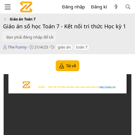
Đăng nhập
Đăng kí
Giáo án Toán 7
Giáo án số học Toán 7 - Kết nối tri thức Học kỳ 1
Bạn phải đăng nhập để tải
T
C
T
The Funny
21/4/23
giáo án
toán 7
á
r
a
c
e
g
g
a
s
Tải về
i
t
ả
i
o
n
d
a
t
e