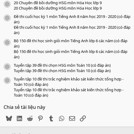
20 Chuyên đề bồi dưỡng HSG môn Hóa Học lớp 9
a
icon tài liệu
o
20 Chuyên đề bồi dưỡng HSG môn Hóa Học lớp 9
Đề thi cuối học kỳ 1 môn Tiếng Anh 8 năm học 2019 - 2020 (có đáp
icon tài liệu
án)
Đề thi cuối học kỳ 1 môn Tiếng Anh 8 năm học 2019 - 2020 (có đáp
án)
Bộ 150 đề thi học sinh giỏi môn Tiếng Anh lớp 6 các năm (có đáp
icon tài liệu
án)
Bộ 150 đề thi học sinh giỏi môn Tiếng Anh lớp 6 các năm (có đáp
án)
Tuyển tập 39 đề thi chọn HSG môn Toán 10 (có đáp án)
icon tài liệu
Tuyển tập 39 đề thi chọn HSG môn Toán 10 (có đáp án)
Tuyển tập 10 đề thi trắc nghiệm khảo sát kiến thức tổng hợp -
icon tài liệu
Toán 10 (có đáp án)
Tuyển tập 10 đề thi trắc nghiệm khảo sát kiến thức tổng hợp -
Toán 10 (có đáp án)
Chia sẻ tài liệu này
Bluesky
LinkedIn
Reddit
Pinterest
Tumblr
WhatsApp
Email
Link