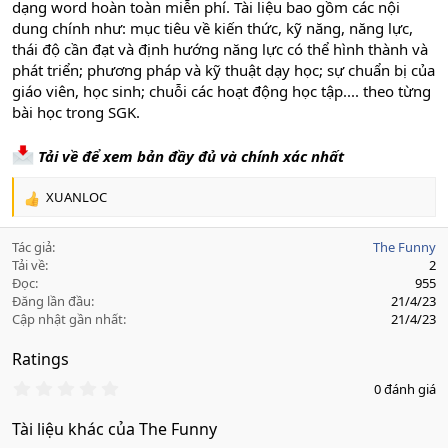
dạng word hoàn toàn miễn phí. Tài liệu bao gồm các nội
dung chính như: mục tiêu về kiến thức, kỹ năng, năng lực,
thái độ cần đạt và định hướng năng lực có thể hình thành và
phát triển; phương pháp và kỹ thuật dạy học; sự chuẩn bị của
giáo viên, học sinh; chuỗi các hoạt động học tập.... theo từng
bài học trong SGK.
Tải về để xem bản đầy đủ và chính xác nhất
XUANLOC
R
e
a
Tác giả
The Funny
c
Tải về
2
t
Đọc
955
i
Đăng lần đầu
21/4/23
o
Cập nhật gần nhất
21/4/23
n
s
Ratings
:
0
0 đánh giá
.
0
Tài liệu khác của The Funny
0
s