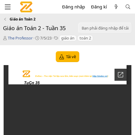
Đăng nhập
Đăng kí
Giáo án Toán 2
Giáo án Toán 2 - Tuần 35
Bạn phải đăng nhập để tải
T
C
T
The Professor
7/5/23
giáo án
toán 2
á
r
a
c
e
g
g
a
s
Tải về
i
t
ả
i
o
n
d
a
t
e