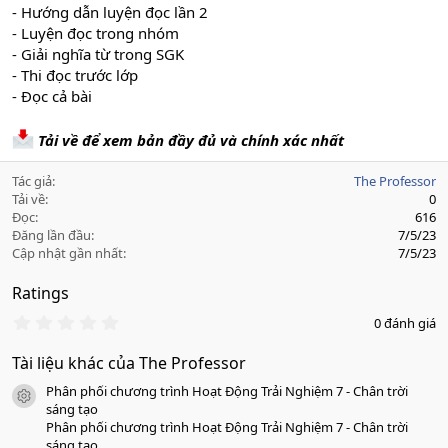
- Hướng dẫn luyện đọc lần 2
- Luyện đọc trong nhóm
- Giải nghĩa từ trong SGK
- Thi đọc trước lớp
- Đọc cả bài
Tải về để xem bản đầy đủ và chính xác nhất
Tác giả
The Professor
Tải về
0
Đọc
616
Đăng lần đầu
7/5/23
Cập nhật gần nhất
7/5/23
Ratings
0
0 đánh giá
.
0
Tài liệu khác của The Professor
0
s
Phân phối chương trình Hoạt Động Trải Nghiệm 7 - Chân trời
a
icon tài liệu
o
sáng tạo
Phân phối chương trình Hoạt Động Trải Nghiệm 7 - Chân trời
sáng tạo