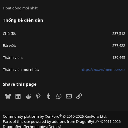
Hoạt động mới nhất
Thống kê diễn đàn
Chủ đề
237,512
Bài viết
277,422
Thành viên
139,445
Thành viên mới nhất
https://zix.vn/members/tr
Share this page
Bluesky
LinkedIn
Reddit
Pinterest
Tumblr
WhatsApp
Email
Link
®
Community platform by XenForo
© 2010-2026 XenForo Ltd.
Parts of this site powered by
add-ons from DragonByte™
©2011-2026
DragonByte Technologies
(
Details
)