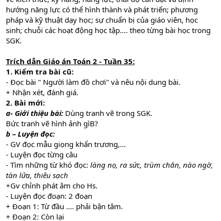
hướng năng lực có thể hình thành và phát triển; phương
pháp và kỹ thuật dạy học; sự chuẩn bị của giáo viên, học
sinh; chuỗi các hoạt động học tập.... theo từng bài học trong
SGK.
Trích dẫn Giáo án Toán 2 - Tuần 35:
1. Kiểm tra bài cũ:
- Đọc bài " Người làm đồ chơi" và nêu nội dung bài.
+ Nhận xét, đánh giá.
2. Bài mới:
a- Giới thiệu bài:
Dùng tranh vẽ trong SGK.
Bức tranh vẽ hình ảnh gìB?
b – Luyện đọc:
- GV đọc mẫu giọng khẩn trương,...
- Luyện đọc từng câu
- Tìm những từ khó đọc:
làng nọ, ra sức, trùm chăn, nào ngờ,
tàn lửa, thiêu sạch
+Gv chỉnh phát âm cho Hs.
- Luyện đọc đoạn: 2 đoạn
+ Đoạn 1: Từ đầu .... phải bận tâm.
+ Đoạn 2: Còn lại