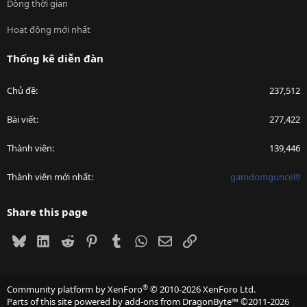
Dòng thời gian
Hoạt động mới nhất
Thống kê diễn đàn
Chủ đề
237,512
Bài viết
277,422
Thành viên
139,446
Thành viên mới nhất
gamdomguncel9
Share this page
Bluesky
LinkedIn
Reddit
Pinterest
Tumblr
WhatsApp
Email
Link
®
Community platform by XenForo
© 2010-2026 XenForo Ltd.
Parts of this site powered by
add-ons from DragonByte™
©2011-2026