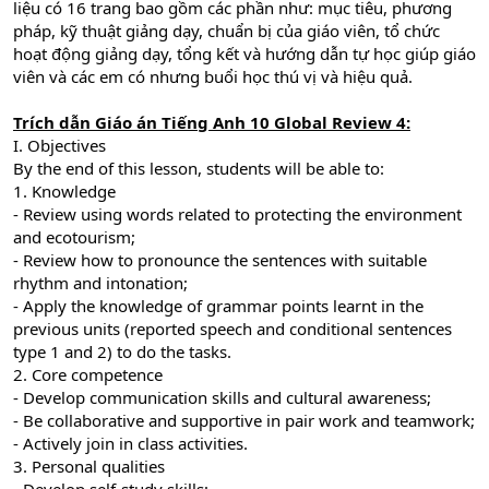
liệu có 16 trang bao gồm các phần như: mục tiêu, phương
pháp, kỹ thuật giảng dạy, chuẩn bị của giáo viên, tổ chức
hoạt động giảng dạy, tổng kết và hướng dẫn tự học giúp giáo
viên và các em có nhưng buổi học thú vị và hiệu quả.
Trích dẫn
Giáo án Tiếng Anh 10 Global Review 4:
I. Objectives
By the end of this lesson, students will be able to:
1. Knowledge
- Review using words related to protecting the environment
and ecotourism;
- Review how to pronounce the sentences with suitable
rhythm and intonation;
- Apply the knowledge of grammar points learnt in the
previous units (reported speech and conditional sentences
type 1 and 2) to do the tasks.
2. Core competence
- Develop communication skills and cultural awareness;
- Be collaborative and supportive in pair work and teamwork;
- Actively join in class activities.
3. Personal qualities