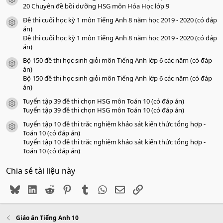
icon tài liệu
o
20 Chuyên đề bồi dưỡng HSG môn Hóa Học lớp 9
Đề thi cuối học kỳ 1 môn Tiếng Anh 8 năm học 2019 - 2020 (có đáp
icon tài liệu
án)
Đề thi cuối học kỳ 1 môn Tiếng Anh 8 năm học 2019 - 2020 (có đáp
án)
Bộ 150 đề thi học sinh giỏi môn Tiếng Anh lớp 6 các năm (có đáp
icon tài liệu
án)
Bộ 150 đề thi học sinh giỏi môn Tiếng Anh lớp 6 các năm (có đáp
án)
Tuyển tập 39 đề thi chọn HSG môn Toán 10 (có đáp án)
icon tài liệu
Tuyển tập 39 đề thi chọn HSG môn Toán 10 (có đáp án)
Tuyển tập 10 đề thi trắc nghiệm khảo sát kiến thức tổng hợp -
icon tài liệu
Toán 10 (có đáp án)
Tuyển tập 10 đề thi trắc nghiệm khảo sát kiến thức tổng hợp -
Toán 10 (có đáp án)
Chia sẻ tài liệu này
Bluesky
LinkedIn
Reddit
Pinterest
Tumblr
WhatsApp
Email
Link
Giáo án Tiếng Anh 10