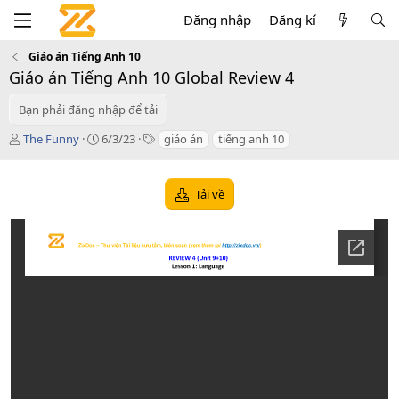
Đăng nhập
Đăng kí
Giáo án Tiếng Anh 10
Giáo án Tiếng Anh 10 Global Review 4
Bạn phải đăng nhập để tải
T
C
T
The Funny
6/3/23
giáo án
tiếng anh 10
á
r
a
c
e
g
g
a
s
Tải về
i
t
ả
i
o
n
d
a
t
e