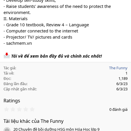
- Develop self-study skills;
- Raise students' awareness of the need to protect the
environment.
II. Materials
- Grade 10 textbook, Review 4 – Language
- Computer connected to the internet
- Projector/ TV/ pictures and cards
- sachmem.vn
Tải về để xem bản đầy đủ và chính xác nhất!
Tác giả
The Funny
Tải về
1
Đọc
1,189
Đăng lần đầu
6/3/23
Cập nhật gần nhất
6/3/23
Ratings
0
0 đánh giá
.
0
Tài liệu khác của The Funny
0
s
20 Chuyên đề bồi dưỡng HSG môn Hóa Học lớp 9
a