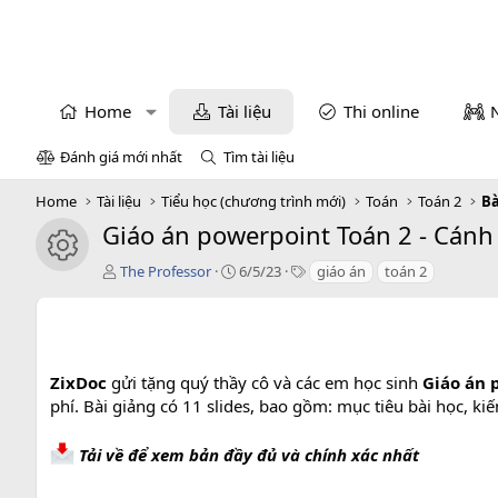
Home
Tài liệu
Thi online
Đánh giá mới nhất
Tìm tài liệu
Home
Tài liệu
Tiểu học (chương trình mới)
Toán
Toán 2
Bà
Giáo án powerpoint Toán 2 - Cánh 
icon tài liệu
T
C
T
The Professor
6/5/23
giáo án
toán 2
á
r
a
c
e
g
g
a
s
i
t
ả
i
ZixDoc
gửi tặng quý thầy cô và các em học sinh
Giáo án p
o
phí. Bài giảng có 11 slides, bao gồm: mục tiêu bài học, k
n
d
a
Tải về để xem bản đầy đủ và chính xác nhất
t
e