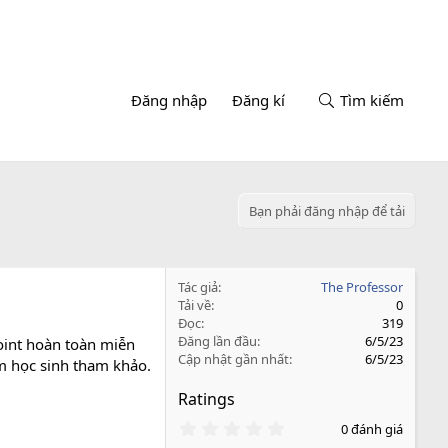
Đăng nhập
Đăng kí
Tìm kiếm
Bạn phải đăng nhập để tải
Tác giả
The Professor
Tải về
0
Đọc
319
Đăng lần đầu
6/5/23
int hoàn toàn miễn
Cập nhật gần nhất
6/5/23
em học sinh tham khảo.
Ratings
0
0 đánh giá
.