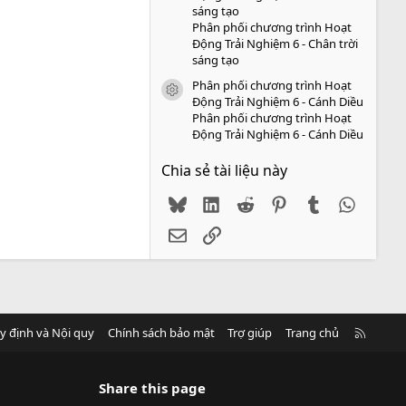
sáng tạo
Phân phối chương trình Hoạt
Động Trải Nghiệm 6 - Chân trời
sáng tạo
Phân phối chương trình Hoạt
icon tài liệu
Động Trải Nghiệm 6 - Cánh Diều
Phân phối chương trình Hoạt
Động Trải Nghiệm 6 - Cánh Diều
Chia sẻ tài liệu này
Bluesky
LinkedIn
Reddit
Pinterest
Tumblr
WhatsA
Email
Link
R
y định và Nội quy
Chính sách bảo mật
Trợ giúp
Trang chủ
S
S
Share this page