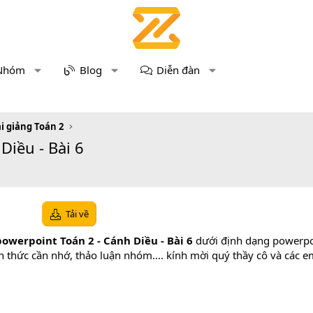
Nhóm
Blog
Diễn đàn
i giảng Toán 2
Diều - Bài 6
Tải về
owerpoint Toán 2 - Cánh Diều - Bài 6
dưới định dạng powerpo
iến thức cần nhớ, thảo luận nhóm.... kính mời quý thầy cô và các 