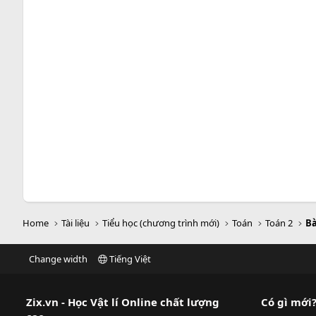
Home
Tài liệu
Tiểu học (chương trình mới)
Toán
Toán 2
Bà
Change width
Tiếng Việt
Zix.vn - Học Vật lí Online chất lượng
Có gì mới