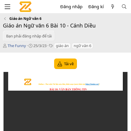
Đăng nhập
Đăng kí
Giáo án Ngữ văn 6
Giáo án Ngữ văn 6 Bài 10 - Cánh Diều
Bạn phải đăng nhập để tải
T
C
T
The Funny
25/3/23
giáo án
ngữ văn 6
á
r
a
c
e
g
g
a
s
Tải về
i
t
ả
i
o
n
d
a
t
e