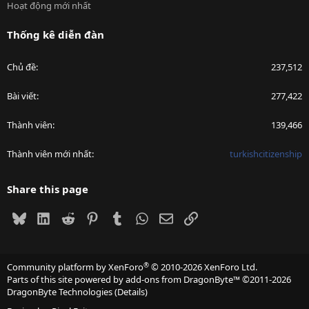
Hoạt động mới nhất
Thống kê diễn đàn
Chủ đề
237,512
Bài viết
277,422
Thành viên
139,466
Thành viên mới nhất
turkishcitizenship
Share this page
Bluesky
LinkedIn
Reddit
Pinterest
Tumblr
WhatsApp
Email
Link
®
Community platform by XenForo
© 2010-2026 XenForo Ltd.
Parts of this site powered by
add-ons from DragonByte™
©2011-2026
DragonByte Technologies
(
Details
)