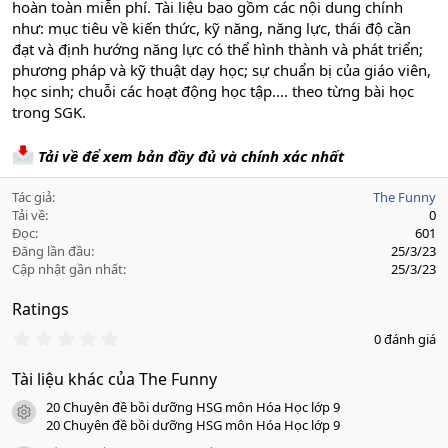
hoàn toàn miễn phí. Tài liệu bao gồm các nội dung chính
như: mục tiêu về kiến thức, kỹ năng, năng lực, thái độ cần
đạt và định hướng năng lực có thể hình thành và phát triển;
phương pháp và kỹ thuật dạy học; sự chuẩn bị của giáo viên,
học sinh; chuỗi các hoạt động học tập.... theo từng bài học
trong SGK.
Tải về để xem bản đầy đủ và chính xác nhất
Tác giả
The Funny
Tải về
0
Đọc
601
Đăng lần đầu
25/3/23
Cập nhật gần nhất
25/3/23
Ratings
0
0 đánh giá
.
0
Tài liệu khác của The Funny
0
s
20 Chuyên đề bồi dưỡng HSG môn Hóa Học lớp 9
a
icon tài liệu
o
20 Chuyên đề bồi dưỡng HSG môn Hóa Học lớp 9