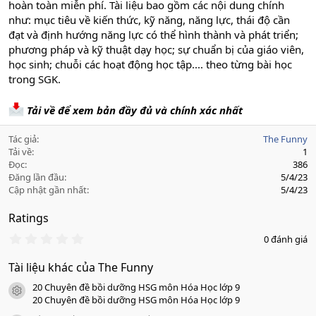
hoàn toàn miễn phí. Tài liệu bao gồm các nội dung chính
như: mục tiêu về kiến thức, kỹ năng, năng lực, thái độ cần
đạt và định hướng năng lực có thể hình thành và phát triển;
phương pháp và kỹ thuật dạy học; sự chuẩn bị của giáo viên,
học sinh; chuỗi các hoạt động học tập.... theo từng bài học
trong SGK.
Tải về để xem bản đầy đủ và chính xác nhất
Tác giả
The Funny
Tải về
1
Đọc
386
Đăng lần đầu
5/4/23
Cập nhật gần nhất
5/4/23
Ratings
0
0 đánh giá
.
0
Tài liệu khác của The Funny
0
s
20 Chuyên đề bồi dưỡng HSG môn Hóa Học lớp 9
a
icon tài liệu
o
20 Chuyên đề bồi dưỡng HSG môn Hóa Học lớp 9