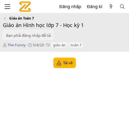
Đăng nhập
Đăng kí
Giáo án Toán 7
Giáo án Hình học lớp 7 - Học kỳ 1
Bạn phải đăng nhập để tải
T
C
T
The Funny
5/4/23
giáo án
toán 7
á
r
a
c
e
g
g
a
s
Tải về
i
t
ả
i
o
n
d
a
t
e