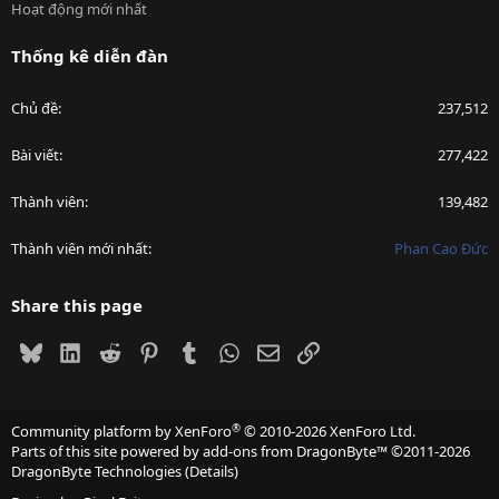
Hoạt động mới nhất
Thống kê diễn đàn
Chủ đề
237,512
Bài viết
277,422
Thành viên
139,482
Thành viên mới nhất
Phan Cao Đức
Share this page
Bluesky
LinkedIn
Reddit
Pinterest
Tumblr
WhatsApp
Email
Link
®
Community platform by XenForo
© 2010-2026 XenForo Ltd.
Parts of this site powered by
add-ons from DragonByte™
©2011-2026
DragonByte Technologies
(
Details
)