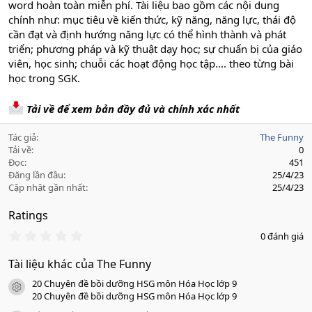
word hoàn toàn miễn phí. Tài liệu bao gồm các nội dung
chính như: mục tiêu về kiến thức, kỹ năng, năng lực, thái độ
cần đạt và định hướng năng lực có thể hình thành và phát
triển; phương pháp và kỹ thuật dạy học; sự chuẩn bị của giáo
viên, học sinh; chuỗi các hoạt động học tập.... theo từng bài
học trong SGK.
Tải về để xem bản đầy đủ và chính xác nhất
Tác giả
The Funny
Tải về
0
Đọc
451
Đăng lần đầu
25/4/23
Cập nhật gần nhất
25/4/23
Ratings
0
0 đánh giá
.
0
Tài liệu khác của The Funny
0
s
20 Chuyên đề bồi dưỡng HSG môn Hóa Học lớp 9
a
icon tài liệu
o
20 Chuyên đề bồi dưỡng HSG môn Hóa Học lớp 9