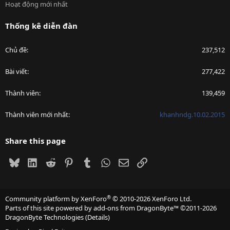
Hoạt động mới nhất
Thống kê diễn đàn
Chủ đề
237,512
Bài viết
277,422
Thành viên
139,459
Thành viên mới nhất
khanhndg.10.02.2015
Share this page
Bluesky
LinkedIn
Reddit
Pinterest
Tumblr
WhatsApp
Email
Link
®
Community platform by XenForo
© 2010-2026 XenForo Ltd.
Parts of this site powered by
add-ons from DragonByte™
©2011-2026
DragonByte Technologies
(
Details
)