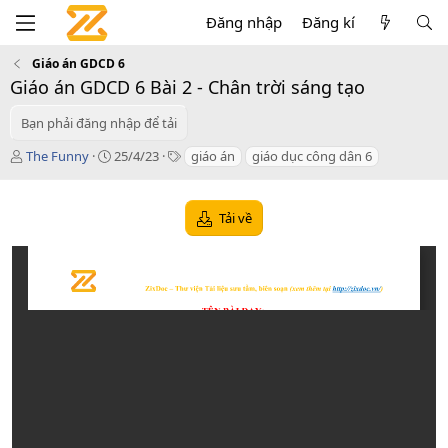
Đăng nhập
Đăng kí
Giáo án GDCD 6
Giáo án GDCD 6 Bài 2 - Chân trời sáng tạo
Bạn phải đăng nhập để tải
T
C
T
The Funny
25/4/23
giáo án
giáo dục công dân 6
á
r
a
c
e
g
g
a
s
Tải về
i
t
ả
i
o
n
d
a
t
e