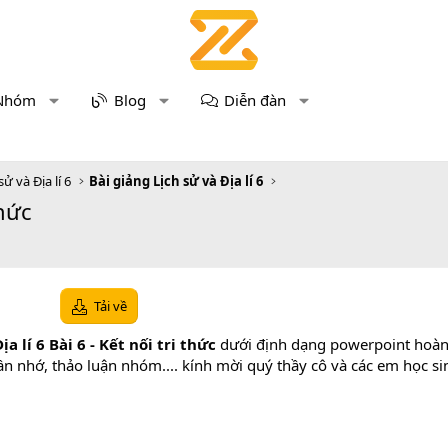
Nhóm
Blog
Diễn đàn
sử và Địa lí 6
Bài giảng Lịch sử và Địa lí 6
thức
Tải về
a lí 6 Bài 6 - Kết nối tri thức
dưới định dạng powerpoint hoàn 
cần nhớ, thảo luận nhóm.... kính mời quý thầy cô và các em học s