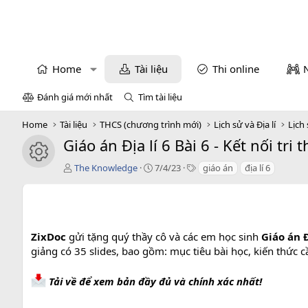
Home
Tài liệu
Thi online
Đánh giá mới nhất
Tìm tài liệu
Home
Tài liệu
THCS (chương trình mới)
Lịch sử và Địa lí
Lịch 
Giáo án Địa lí 6 Bài 6 - Kết nối tri 
icon tài liệu
T
C
T
The Knowledge
7/4/23
giáo án
địa lí 6
á
r
a
c
e
g
g
a
s
i
t
ả
i
ZixDoc
gửi tặng quý thầy cô và các em học sinh
Giáo án Đị
o
giảng có 35 slides, bao gồm: mục tiêu bài học, kiến thức 
n
d
a
Tải về để xem bản đầy đủ và chính xác nhất!
t
e