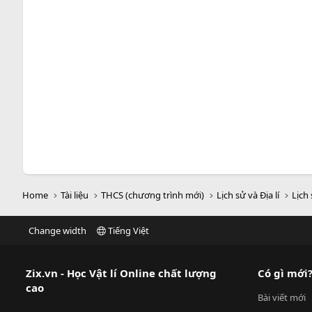
Home
Tài liệu
THCS (chương trình mới)
Lịch sử và Địa lí
Lịch 
Change width
Tiếng Việt
Zix.vn - Học Vật lí Online chất lượng
Có gì mới
cao
Bài viết mới