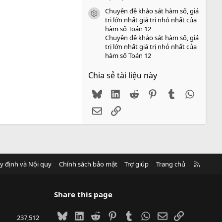
Chuyên đề khảo sát hàm số, giá
icon tài liệu
trị lớn nhất giá trị nhỏ nhất của
hàm số Toán 12
Chuyên đề khảo sát hàm số, giá
trị lớn nhất giá trị nhỏ nhất của
hàm số Toán 12
Chia sẻ tài liệu này
Bluesky
LinkedIn
Reddit
Pinterest
Tumblr
WhatsA
Email
Link
R
y định và Nội quy
Chính sách bảo mật
Trợ giúp
Trang chủ
S
S
Share this page
Bluesky
LinkedIn
Reddit
Pinterest
Tumblr
WhatsApp
Email
Link
237,512