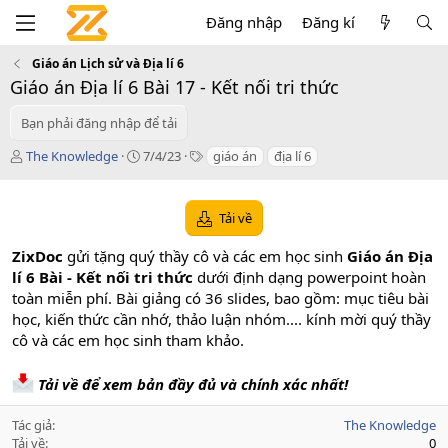
Đăng nhập
Đăng kí
Giáo án Lịch sử và Địa lí 6
Giáo án Địa lí 6 Bài 17 - Kết nối tri thức
Bạn phải đăng nhập để tải
T
C
T
The Knowledge
7/4/23
giáo án
địa lí 6
á
r
a
c
e
g
g
a
s
Tải về
i
t
ả
i
ZixDoc
gửi tặng quý thầy cô và các em học sinh
Giáo án Địa
o
lí 6 Bài - Kết nối tri thức
dưới định dạng powerpoint hoàn
n
toàn miễn phí. Bài giảng có 36 slides, bao gồm: mục tiêu bài
d
a
học, kiến thức cần nhớ, thảo luận nhóm.... kính mời quý thầy
t
cô và các em học sinh tham khảo.
e
Tải về để xem bản đầy đủ và chính xác nhất!
Tác giả
The Knowledge
Tải về
0