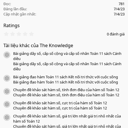
Đọc
781
Đăng lần đầu
7/4/23
Cập nhật gần nhất
7/4/23
Ratings
0
0 đánh giá
.
0
Tài liệu khác của The Knowledge
0
s
Bài giảng dãy số, cấp số cộng và cấp số nhân Toán 11 sách Cánh
a
icon tài liệu
o
diều
Bài giảng dãy số, cấp số cộng và cấp số nhân Toán 11 sách Cánh
diều
Bài giảng đạo hàm Toán 11 sách Kết nối tri thức với cuộc sống
icon tài liệu
Bài giảng đạo hàm Toán 11 sách Kết nối tri thức với cuộc sống
Chuyên đề khảo sát hàm số, tính đơn điệu của hàm số Toán 12
icon tài liệu
Chuyên đề khảo sát hàm số, tính đơn điệu của hàm số Toán 12
Chuyên đề khảo sát hàm số, cực trị của hàm số Toán 12
icon tài liệu
Chuyên đề khảo sát hàm số, cực trị của hàm số Toán 12
Chuyên đề khảo sát hàm số, giá trị lớn nhất giá trị nhỏ nhất của
icon tài liệu
hàm số Toán 12
Chuyên đề khảo sát hàm số, giá trị lớn nhất giá trị nhỏ nhất của