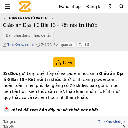
Đăng nhập
Đăng kí
Giáo án Lịch sử và Địa lí 6
Giáo án Địa lí 6 Bài 13 - Kết nối tri thức
Bạn phải đăng nhập để tải
T
C
T
The Knowledge
7/4/23
giáo án
địa lí 6
á
r
a
c
e
g
g
a
s
Tải về
i
t
ả
i
ZixDoc
gửi tặng quý thầy cô và các em học sinh
Giáo án Địa
o
lí 6 Bài 13 - Kết nối tri thức
dưới định dạng powerpoint
n
hoàn toàn miễn phí. Bài giảng có 26 slides, bao gồm: mục
d
a
tiêu bài học, kiến thức cần nhớ, thảo luận nhóm.... kính mời
t
quý thầy cô và các em học sinh tham khảo.
e
Tải về để xem bản đầy đủ và chính xác nhất!
Tác giả
The Knowledge
Tải về
0