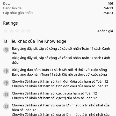
Đọc
496
Đăng lần đầu
7/4/23
Cập nhật gần nhất
7/4/23
Ratings
0
0 đánh giá
.
0
Tài liệu khác của The Knowledge
0
s
Bài giảng dãy số, cấp số cộng và cấp số nhân Toán 11 sách Cánh
a
icon tài liệu
o
diều
Bài giảng dãy số, cấp số cộng và cấp số nhân Toán 11 sách Cánh
diều
Bài giảng đạo hàm Toán 11 sách Kết nối tri thức với cuộc sống
icon tài liệu
Bài giảng đạo hàm Toán 11 sách Kết nối tri thức với cuộc sống
Chuyên đề khảo sát hàm số, tính đơn điệu của hàm số Toán 12
icon tài liệu
Chuyên đề khảo sát hàm số, tính đơn điệu của hàm số Toán 12
Chuyên đề khảo sát hàm số, cực trị của hàm số Toán 12
icon tài liệu
Chuyên đề khảo sát hàm số, cực trị của hàm số Toán 12
Chuyên đề khảo sát hàm số, giá trị lớn nhất giá trị nhỏ nhất của
icon tài liệu
hàm số Toán 12
Chuyên đề khảo sát hàm số, giá trị lớn nhất giá trị nhỏ nhất của